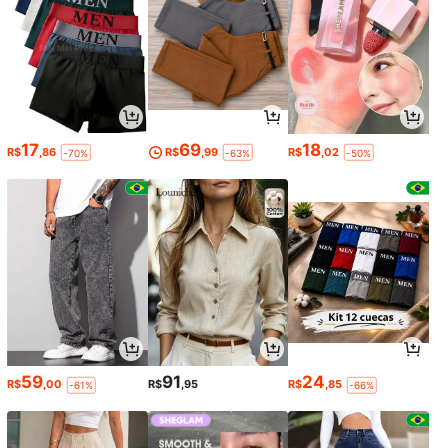
17
69
18
R$
,86
R$
,99
R$
,02
-70%
-63%
-50%
59
91
24
R$
,00
R$
,95
R$
,85
-61%
-66%