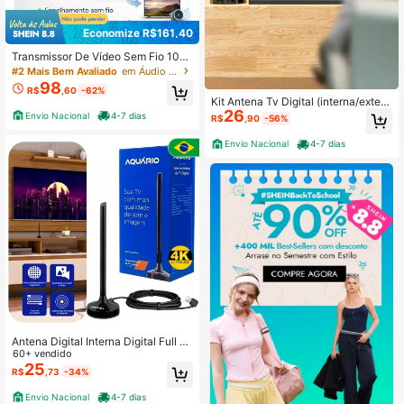
Economize R$161,40
Transmissor De Vídeo Sem Fio 108
0p Andoid Ios Wireless
#2 Mais Bem Avaliado
em Áudio e vídeo doméstico
98
R$
,60
-62%
Kit Antena Tv Digital (interna/extern
26
a) Prova Agua
Envio Nacional
4-7 dias
R$
,90
-56%
Envio Nacional
4-7 dias
Antena Digital Interna Digital Full H
dtv 4k 5 Em 1 Vhf Uhf Fm Hdtv Aqu
60+ vendido
ario Dtv-100p Cabo 2.5m
25
R$
,73
-34%
Envio Nacional
4-7 dias