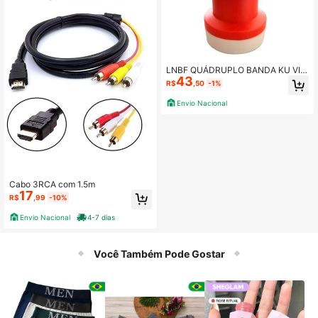
LNBF QUÁDRUPLO BANDA KU VIV
43
ENSIS
R$
,50
-1%
Envio Nacional
Cabo 3RCA com 1.5m
17
R$
,99
-10%
Envio Nacional
4-7 dias
Você Também Pode Gostar