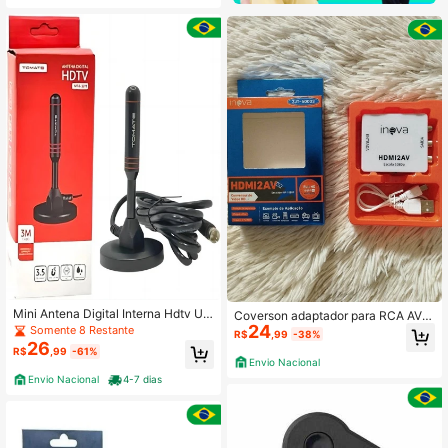
Mini Antena Digital Interna Hdtv Uh
Coverson adaptador para RCA AVI
f Tomate - Mtv-3015
24
TV antiga
Somente 8 Restante
R$
,99
-38%
26
R$
,99
-61%
Envio Nacional
Envio Nacional
4-7 dias