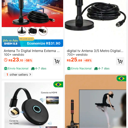
Economize R$31,90
Antena Tv Digital Interna Externa Pr
digital tv Antena 3/5 Metro Digital I
ova D'água Sinal HDTV Base ImãC
100+ vendido
nterna Externa Full Hdtv 4K Cabo G
700+ vendido
abo 3m/5m - envio imediato
rande antena digital para tv e conv
23
25
R$
,10
-58%
R$
,68
-49%
ersor
Envio Nacional
4-7 dias
Envio Nacional
4-7 dias
1
other sellers