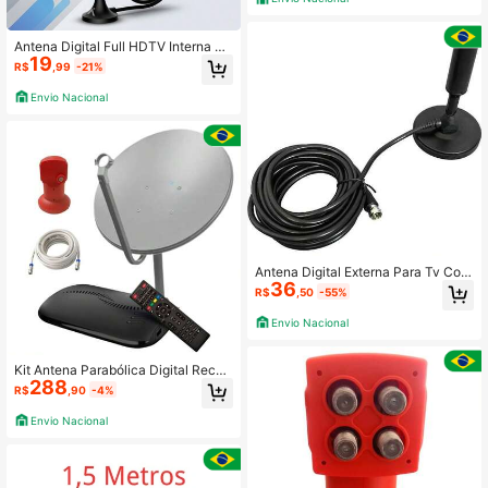
Antena Digital Full HDTV Interna 4K
19
DTV-50 Aquário em Metal Cabo 2,5
R$
,99
-21%
Metros Original
Envio Nacional
Antena Digital Externa Para Tv Com
36
Amplificação De Sinal
R$
,50
-55%
Envio Nacional
Kit Antena Parabólica Digital Recep
288
tor Vx10 Hd Vivensis 1 Tv
R$
,90
-4%
Envio Nacional