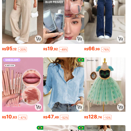
95
19
66
R$
,12
R$
,92
R$
,99
-20%
-49%
-76%
10
47
128
R$
,63
R$
,49
R$
,74
-47%
-52%
-10%