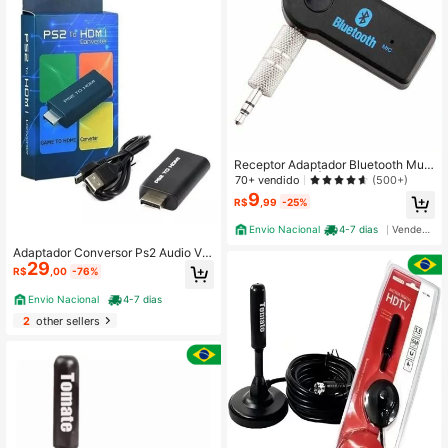
Receptor Adaptador Bluetooth Musi
c Receiver P2 Áudio Car Music BT-
70+ vendido
(500+)
350
9
R$
,99
-25%
Envio Nacional
4-7 dias
Vendedor Indicado
Adaptador Conversor Ps2 Audio Víd
29
eo Av Para Cabo
R$
,00
-76%
Envio Nacional
4-7 dias
2
other sellers