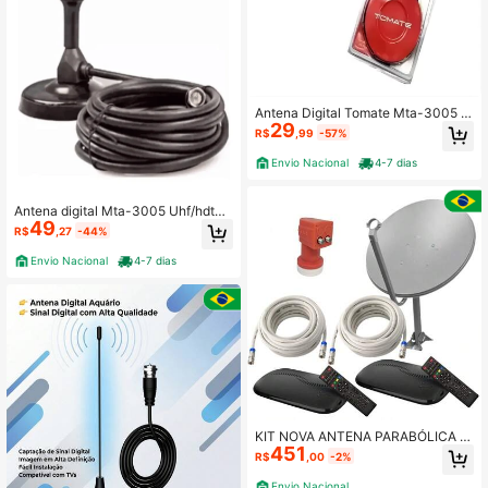
Antena Digital Tomate Mta-3005 U
29
hf/hdtv Int/ext Cabo De 5m
R$
,99
-57%
Envio Nacional
4-7 dias
Antena digital Mta-3005 Uhf/hdtv
49
Cabo 5m
R$
,27
-44%
Envio Nacional
4-7 dias
KIT NOVA ANTENA PARABÓLICA +
451
2 RECEPTOR VX10 + LNBF DUPLO
R$
,00
-2%
+ 2 CABOS 15mts
Envio Nacional