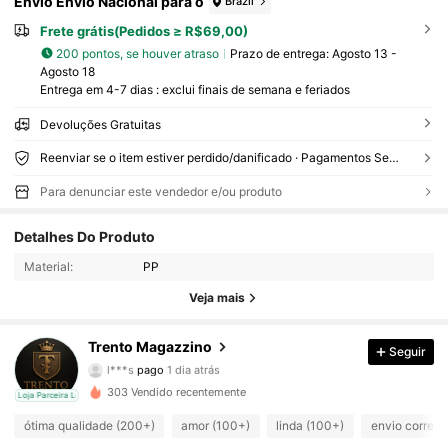
Envio Envio Nacional para o
Brazil
Frete grátis(Pedidos ≥ R$69,00)
200 pontos, se houver atraso
Prazo de entrega:
Agosto 13 -
Agosto 18
Entrega em 4-7 dias : exclui finais de semana e feriados
Devoluções Gratuitas
Reenviar se o item estiver perdido/danificado · Pagamentos Seguros · Proteção de privacidade
Para denunciar este vendedor e/ou produto
Detalhes Do Produto
835 Seguidores
4,81
Material:
PP
Veja mais
835 Seguidores
4,81
Trento Magazzino
Seguir
835 Seguidores
4,81
l***s
pago
1 dia atrás
5***1
seguido
1 dia atrás
303 Vendido recentemente
cal
Loja Parceira Local
835 Seguidores
4,81
ótima qualidade (200+)
amor (100+)
linda (100+)
envio correto 
835 Seguidores
4,81