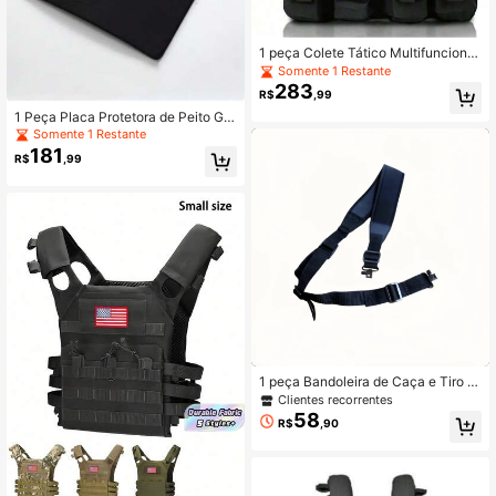
1 peça Colete Tático Multifuncional
de Esportes ao Ar Livre, Colete de C
Somente 1 Restante
ombate Resistente, Material Resiste
283
R$
,99
nte à Abrasão
1 Peça Placa Protetora de Peito Gro
ssa, Placa de Aço Reforçada, Adeq
Somente 1 Restante
uada para Caça, Treinamento e Ca
181
R$
,99
mping ao Ar Livre
1 peça Bandoleira de Caça e Tiro d
e 2 Pontos com 115cm/45,3in de C
Clientes recorrentes
omprimento, Alça de Ombro Ajustáv
58
R$
,90
el e Reforçada, Fivela Giratória de E
quipamento Tático