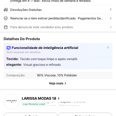
Entrega em 4-7 dias : exclui finais de semana e feriados
Devoluções Gratuitas
Reenviar se o item estiver perdido/danificado · Pagamentos Seguros · Proteção de privacidade
Para denunciar este vendedor e/ou produto
Detalhes Do Produto
Funcionalidade de inteligência artificial
Texto baseado em detalhes
Tecido:
Tecido com toque limpo e apelo versátil.
elegante:
Visual gracioso e refinado.
783 Seguidores
4,84
Composição:
90% Viscose, 10% Poliéster
783 Seguidores
4,84
Veja mais
783 Seguidores
4,84
LARISSA MODAS 18
5***3
seguido
1 dia atrás
783 Seguidores
4,84
Loja Parceira Local