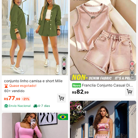
20
10
conjunto linho camisa e short Mile
Franclia Conjunto Casual Diár
Novo
Quase esgotado!
io Feminino com Top de Gola Redon
82
60+ vendido
R$
,99
da e Shorts com Botão e Bolso
77
R$
,99
-21%
Envio Nacional
4-7 dias