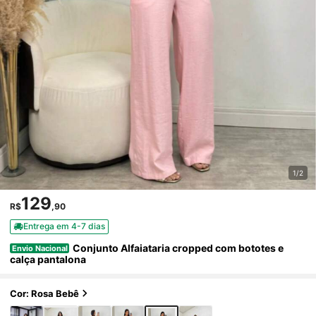
1/2
129
R$
,90
Entrega em 4-7 dias
Conjunto Alfaiataria cropped com bototes e
Envio Nacional
calça pantalona
Cor: Rosa Bebê