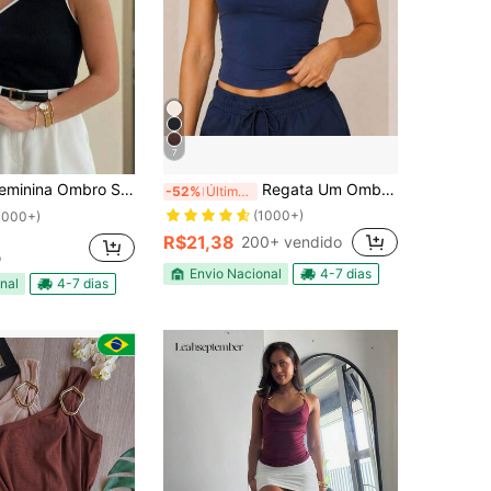
7
MANGA RIBANA LISA Premium Blusinha Regata Moda Casual Básica Elegante
Regata Um Ombro Só Feminina Blusa Tomara que Caia Top Tube Suplex Blusinha Moda Y2k Gringa Alcinha Casual Festa Malhado Assimétrico
-52%
Últimos 2 dias
(1000+)
1000+)
R$21,38
200+ vendido
o
Envio Nacional
4-7 dias
nal
4-7 dias