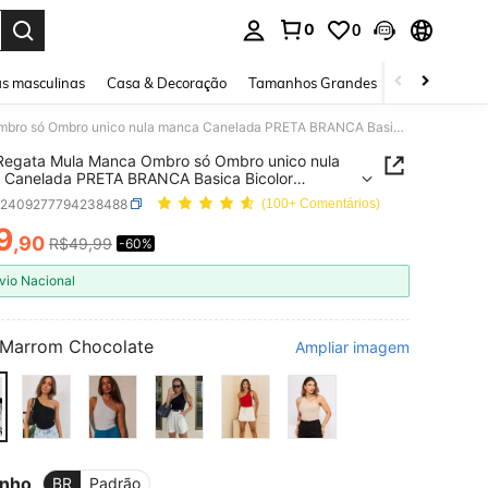
0
0
ar. Press Enter to select.
s masculinas
Casa & Decoração
Tamanhos Grandes
Joias e acessó
Blusa Regata Mula Manca Ombro só Ombro unico nula manca Canelada PRETA BRANCA Basica Bicolor Feminina Moda Gringa RIBANA CANELADA OLD MONEY ALFAIATARIA BÁSICO ELEGANTE
Regata Mula Manca Ombro só Ombro unico nula
RETA BRANCA Basica Bicolor
ina Moda Gringa RIBANA CANELADA OLD MONEY
z2409277794238488
(100+ Comentários)
ATARIA BÁSICO ELEGANTE
9
,90
R$49,99
-60%
ICE AND AVAILABILITY
vio Nacional
Marrom Chocolate
Ampliar imagem
nho
BR
Padrão