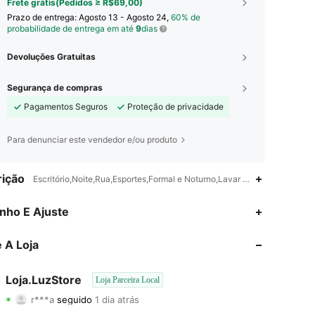
Frete grátis(Pedidos ≥ R$69,00)
Prazo de entrega:
Agosto 13 - Agosto 24,
60% de
probabilidade de entrega em até
9
dias
Devoluções Gratuitas
Segurança de compras
Pagamentos Seguros
Proteção de privacidade
Para denunciar este vendedor e/ou produto
ição
Escritório,Noite,Rua,Esportes,Formal e Noturno,Lavar à mão, não lavar 
4,77
50
291
nho E Ajuste
4,77
50
291
 A Loja
4,77
50
291
Loja.LuzStoreﾠ
Loja Parceira Local
r***a
seguido
1 dia atrás
4,77
50
291
Classificação
Itens
Seguidores