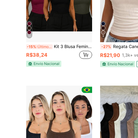
10
9
Kit 3 Blusa Feminina Mula Manca Suplex com Forro – Moda Feminina Blogueira, Básica, Estilo e Conforto
Regata Canelada Feminina Decote Quadrado 
-15%
Últimos 2 dias
-27%
R$38,24
R$21,90
1,3k+ v
Envio Nacional
Envio Nacional