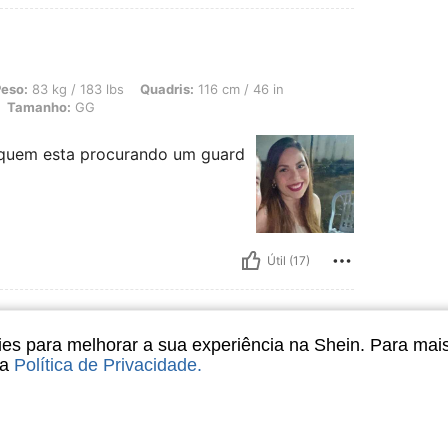
 183 lbs, Quadris: 116 cm / 46 in, Busto: 105 cm / 41 in, Cintura: 85 cm / 33 in, 
eso:
83 kg / 183 lbs
Quadris:
116 cm / 46 in
Tamanho:
GG
a quem esta procurando um guard
Útil (17)
s para melhorar a sua experiência na Shein. Para mai
sa
Política de Privacidade
.
o:
P