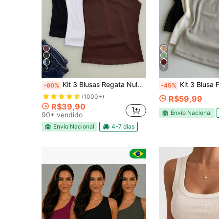
9
7
Kit 3 Blusas Regata Nula manga feminina canelada Mula Manca premium
Kit 3 Blusa Feminina Nula Manga Ribana Canelada Al
-60%
-45%
(1000+)
R$59,99
R$39,90
Envio Nacional
90+ vendido
Envio Nacional
4-7 dias