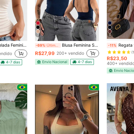
7
5
U Alça Larga Ribana Premium Confortável
Blusa Feminina Suplex Costa Nua de Alta compressão Básica Simples Casual elegante ideal para o dia a dia
Regata femin
-69%
Últimos 2 dias
-11%
(
R$27,99
200+ vendido
endido
R$23,50
Envio Nacional
4-7 dias
4-7 dias
400+ vendid
Envio Nacio