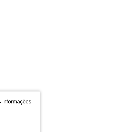
Cor: Caqui, Tamanho: GG
s informações