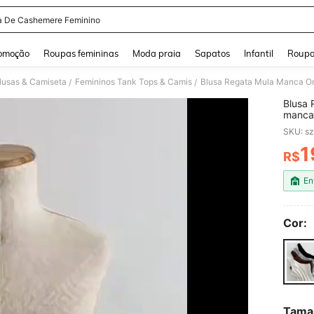
a De Cashemere Feminino
and down arrow keys to navigate search Buscas recentes and Pesquisar e Encontr
omoção
Roupas femininas
Moda praia
Sapatos
Infantil
Roupa
lusas & Camiseta
Femininos Tank Tops & Camis
/
/
Blusa 
manca Canelada P
Femin
SKU: s
ALFAI
1
R$
PR
En
Cor:
Tama