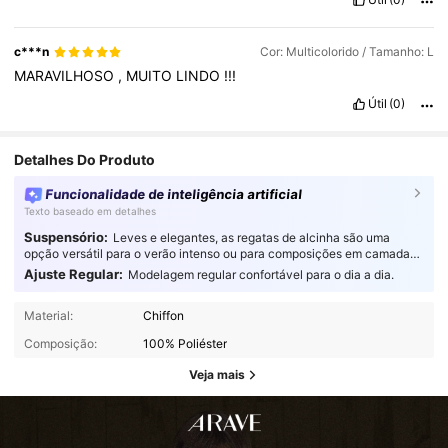
c***n
Cor: Multicolorido / Tamanho: L
MARAVILHOSO
,
MUITO
LINDO
!!!
Útil
(0)
Detalhes Do Produto
Funcionalidade de inteligência artificial
Texto baseado em detalhes
Suspensório:
Leves e elegantes, as regatas de alcinha são uma
opção versátil para o verão intenso ou para composições em camadas,
oferecendo um conforto fluido e respirável para quem não abre mão do
Ajuste Regular:
Modelagem regular confortável para o dia a dia.
estilo.
Material:
Chiffon
Composição:
100% Poliéster
Veja mais