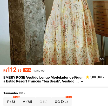
1/9
112
-30%
R$
,69
R$160,99
EMERY ROSE Vestido Longo Modelador de Figur
5,00
(
16
)
a Estilo Resort Francês "Tea Break", Vestido
Camisete Fluido Amarelo com Estampa Flor
al Miúda para Praia
Tamanho
BR
9 left
1 left
P
(S)
M
(M)
G
(L)
GG
(XL)