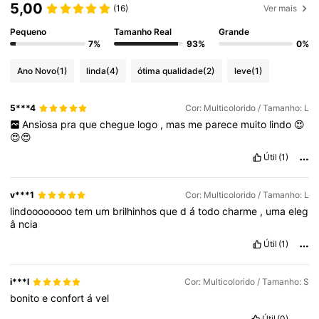
5,00
(16)
Ver mais
Pequeno
Tamanho Real
Grande
7%
93%
0%
Ano Novo
(1)
linda
(4)
ótima qualidade
(2)
leve
(1)
5***4
Cor: Multicolorido / Tamanho: L
Ansiosa
pra
que
chegue
logo
,
mas
me
parece
muito
lindo
😍
😍😍
Útil
(1)
v***1
Cor: Multicolorido / Tamanho: L
lindoooooooo
tem
um
brilhinhos
que
d
á
todo
charme
,
uma
eleg
â
ncia
Útil
(1)
i***l
Cor: Multicolorido / Tamanho: S
bonito
e
confort
á
vel
Útil
(0)