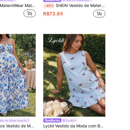
MaterniWear Maternidade Bainha Pregueada Vestido Com Cinto
SHEIN Vestido de Maternidade Casual Sem Mangas com Estampa na Cintura
-45%
R$73,65
ido de férias francês
Lyckli
 nas Costas em Laço, Alça Bandeau, Design de Taça com Amarração Frontal em Borla, Silhueta A-Line, Bainha com Fenda e Estampa Digital
Lyckli Vestido da Moda com Babado na Barra, Estampa de Laço e Retalhos Listrados para Gestantes