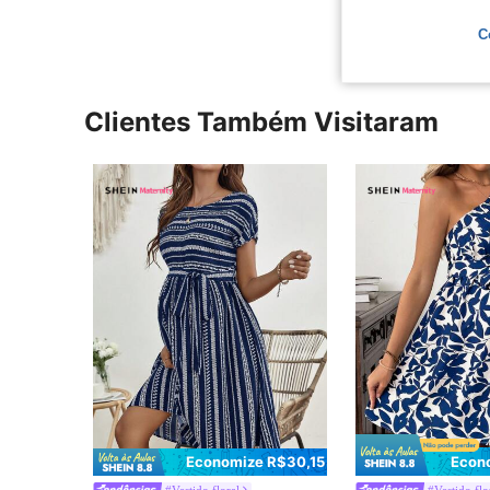
C
Clientes Também Visitaram
Economize R$30,15
Econ
#Vestido floral
#Vestido flo