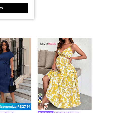
es
4
Economize R$27,91
terniWear
SHEIN Maternity