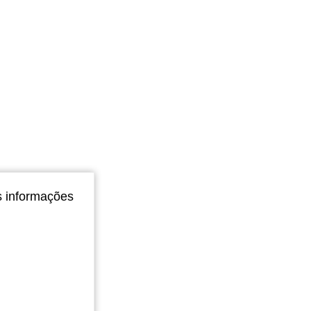
4,79
1K
24K
4,79
1K
24K
s informações