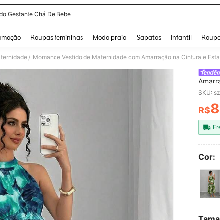
ido Gestante Chá De Bebe
and down arrow keys to navigate search Buscas recentes and Pesquisar e Encontr
omoção
Roupas femininas
Moda praia
Sapatos
Infantil
Roupa
aternidade
Momance Vestido de Maternidade com Amarração na Cintura e Esta
/
Amarra
8
R$
PR
Fr
Cor:
Tama