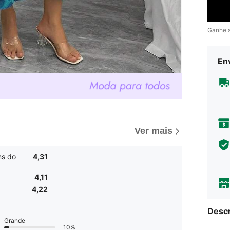
Ganhe 
Env
Ver mais
ns do
4,31
4,11
4,22
Descr
Grande
10%