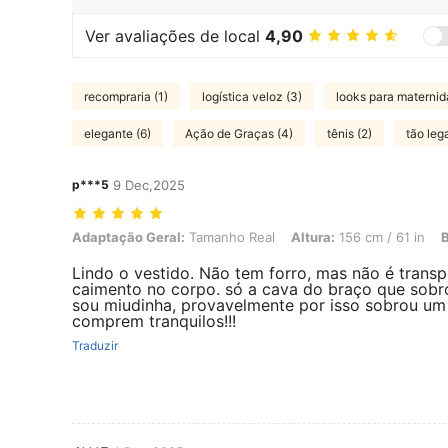
Ver avaliações de local
4,90
recompraria (1)
logística veloz (3)
looks para maternid
elegante (6)
Ação de Graças (4)
tênis (2)
tão leg
p***5
9 Dec,2025
Adaptação Geral: Tamanho Real, Altura: 156 cm / 61 in, Busto: 92 cm
Adaptação Geral:
Tamanho Real
Altura:
156 cm / 61 in
B
Lindo o vestido. Não tem forro, mas não é trans
caimento no corpo. só a cava do braço que sobr
sou miudinha, provavelmente por isso sobrou u
comprem tranquilos!!!
Traduzir