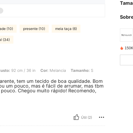
Tama
Sobre
ade (10)
presente (10)
meia taça (6)
al (34)
150K
 / 36 in, Cor: Melancia, Tamanho: S
usto:
92 cm / 36 in
Cor:
Melancia
Tamanho:
S
parente, tem um tecido de boa qualidade. Bom
ou um pouco, mas é fácil de arrumar, mas tbm
m pouco. Chegou muito rápido! Recomendo,
Útil (2)