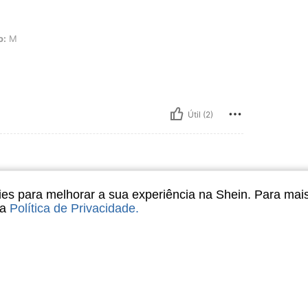
o:
M
Útil (2)
cia, Tamanho: M
Cor:
Melancia
Tamanho:
M
s para melhorar a sua experiência na Shein. Para mai
sa
Política de Privacidade
.
Útil (2)
liações