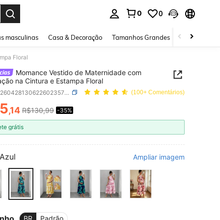
0
0
ar. Press Enter to select.
s masculinas
Casa & Decoração
Tamanhos Grandes
Joias e acessó
mpa Floral
Momance Vestido de Maternidade com
ção na Cintura e Estampa Floral
SKU: sz260428130622602357186
(100+ Comentários)
5
,14
R$130,99
-35%
ICE AND AVAILABILITY
ete grátis
Azul
Ampliar imagem
nho
BR
Padrão