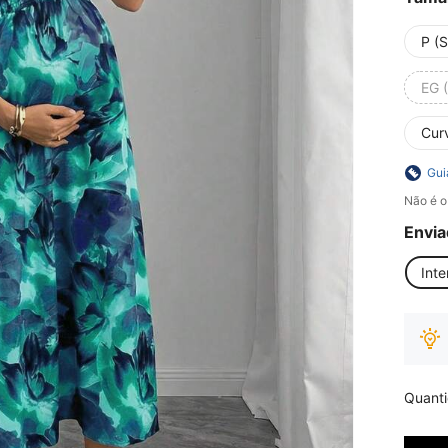
P (S
EG 
Curv
Gui
Não é o
Envia
Inte
Quant