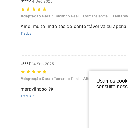
d***7
4 Dec,2025
Adaptação Geral: Tamanho Real, Cor: Melancia, Tamanho: M
Adaptação Geral:
Tamanho Real
Cor:
Melancia
Tamanh
Amei muito lindo tecido confortável valeu apena.
Traduzir
s***7
14 Sep,2025
Adaptação Geral: Tamanho Real, Altura: 160 cm / 63 in, Cor: Melan
Adaptação Geral:
Tamanho Real
Altura:
160 cm / 63 in
Usamos cookie
consulte nos
maravilhoso 😍
Traduzir
Ver Mais Ava