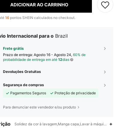
ADICIONAR AO CARRINHO
até
16
pontos SHEIN calculados no checkout.
io Internacional para o
Brazil
Frete grátis
Prazo de entrega:
Agosto 16 - Agosto 24,
60% de
probabilidade de entrega em até
12
dias
Devoluções Gratuitas
Segurança de compras
Pagamentos Seguros
Proteção de privacidade
Para denunciar este vendedor e/ou produto
ição
Solidez da cor à lavagem,Manga capa,Lavar à máquina, não lavar a sec