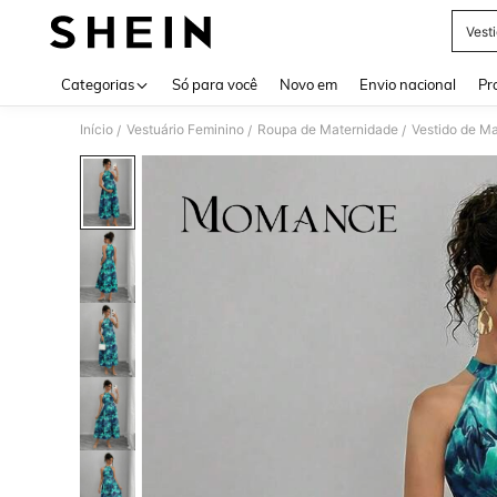
Vest
Use up 
Categorias
Só para você
Novo em
Envio nacional
Pr
Início
Vestuário Feminino
Roupa de Maternidade
Vestido de M
/
/
/