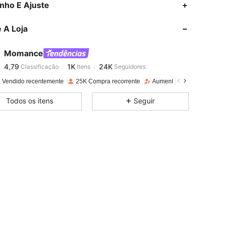
4,79
1K
24K
nho E Ajuste
 A Loja
4,79
1K
24K
Momance
4,79
1K
24K
Classificação
Itens
Seguidores
g***a
pago
1 dia atrás
 Vendido recentemente
25K Compra recorrente
Aumento de seguidores 
4,79
1K
24K
Todos os itens
Seguir
4,79
1K
24K
4,79
1K
24K
4,79
1K
24K
4,79
1K
24K