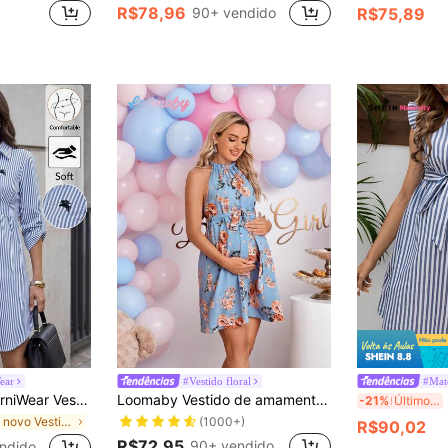
R$78,96
90+ vendido
R$75,89
ear
#Vestido floral
#Mat
utono Feminino Azul Listrado com Botões na Frente para Trabalho e Lazer
Loomaby Vestido de amamentação e maternidade com estampa floral, Vestido para Chá de Bebê
-21%
Últimos 3 dias
(1000+)
em novo Vestidos De Maternidade
R$90,02
R$72,95
90+ vendido
ndido