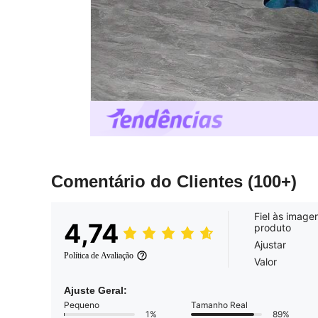
Comentário do Clientes
(100+)
Fiel às image
4,74
produto
Ajustar
Política de Avaliação
Valor
Ajuste Geral:
Pequeno
Tamanho Real
1%
89%