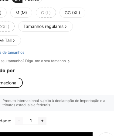
)
M (M)
G (L)
GG (XL)
Tamanhos regulares
(XXL)
e Tall
a de tamanhos
 seu tamanho? Diga-me o seu tamanho
do por
rnacional
Produto Internacional sujeito à declaração de importação e a
tributos estaduais e federais.
idade: