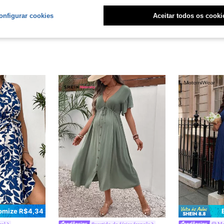
onfigurar cookies
Aceitar todos os cooki
omize R$4,34
ral
#vestido de férias francês
Ma