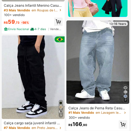
Calça Jeans Infantil Menino Casual
Premium Criança Adolescente
#3 Mais Vendido
em Roupas de Inverno para Adolescentes Meninos .
100+ vendido
59
R$
,73
-56%
13-16 Years
Envio Nacional
4-7 dias
Vendedor Indicado
7
Calça Jeans de Perna Reta Casual
Y2K, Adequado para Adolescentes
#1 Mais Vendido
em Lavagem leve Jeans para meninos adolescentes
5
do Sexo Masculino - Denim de Gan
300+ vendido
ga Lavada, Streetwear Casual Solt
Calça cargo sarja juvenil infantil me
166
o, Denim para Uso Externo, Calça J
R$
,90
nino
#7 Mais Vendido
em Preto Jeans para meninos adolescentes
eans Clássica Retrô dos Anos 90