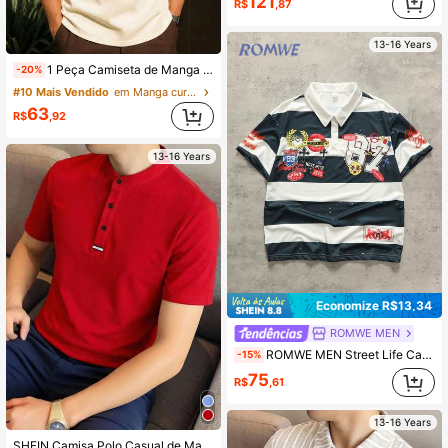
121
R$
,87
13-16 Years
1 Peça Camiseta de Manga Curta com Gola Virada Casual Versátil e Elegante para Adolescentes Masculinos
-20%
#10 Mais Vendido
em Manga curta Camisas polo para meninos adolescen
63
R$
,92
13-16 Years
Economize R$13,34
ROMWE MEN
ROMWE MEN Street Life Camisa Polo de Manga Curta com Estampa de Rosto Sorridente Digital, Padrão Listrado e Blocos de Cores para Menino Adolescente Street
-15%
75
R$
,61
13-16 Years
SHEIN Camisa Polo Casual de Malha Solta com Listras e Blocos de Cor para Meninos Adolescentes