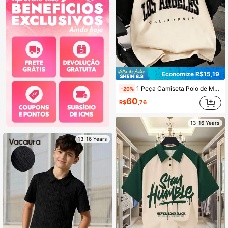
Economize R$15,19
1 Peça Camiseta Polo de Manga Curta com Gráfico de Marco Histórico da Cidade, Camiseta Esportiva Casual e Folgada para Meninos Adolescentes, Presente de Verão Perfeito para Uso Escolar e Outdoor, Primavera/Verão
-20%
60
R$
,76
13-16 Years
13-16 Years