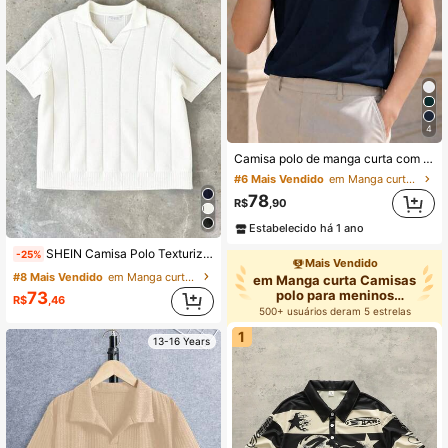
4
Camisa polo de manga curta com gola de contraste listrada azul-marinho clássica para meninos adolescentes, adequada para escola, encontros e uso diário
#6 Mais Vendido
em Manga curta Camisas polo para meninos adolescen
78
R$
,90
Estabelecido há 1 ano
SHEIN Camisa Polo Texturizada Confortável com Colarinho Virado para Baixo, Estilo Casual de Rua para Adolescentes Meninos, Versátil para Transporte, Escola, Dia a Dia, Férias, Esportes, Adequada para Primavera/Verão
-25%
Mais Vendido
#8 Mais Vendido
em Manga curta Camisas polo para meninos adolescen
em Manga curta Camisas
polo para meninos
73
R$
,46
adolescen
500+ usuários deram 5 estrelas
1
13-16 Years