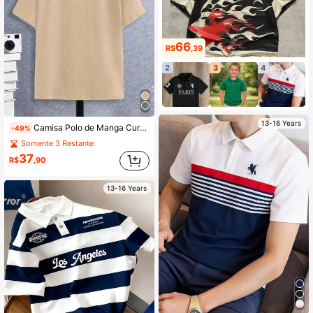
66
R$
,39
2
3
4
13-16 Years
Camisa Polo de Manga Curta com Decote em V para Adolescentes, Estilo Esportivo Casual, Design Clássico de Decote em V, Tecido Confortável, Múltiplas Cores Disponíveis
-49%
Somente 3 Restante
37
R$
,90
13-16 Years