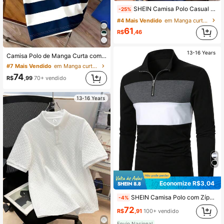
SHEIN Camisa Polo Casual de Malha Listrada e Colorida Solta para Adolescentes Meninos, Verão
-25%
#4 Mais Vendido
em Manga curta Camisas polo para meninos adolescen
61
R$
,46
13-16 Years
Camisa Polo de Manga Curta com Estampa de Letra Listrada, Ajuste Solto e Casual, Estilo Americano Preppy para Meninos Adolescentes
#7 Mais Vendido
em Manga curta Camisas polo para meninos adolescen
74
R$
,99
70+ vendido
13-16 Years
Economize R$3,04
SHEIN Camisa Polo com Zíper Parcial e Blocos de Cor para Adolescentes, Elegante para Outono/Inverno
-4%
72
R$
,91
100+ vendido
Envio Nacional