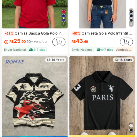
6
4
Camisa Básica Gola Polo Infantil Juvenil Lançamento Várias Cores Premium Tamanhos Do 2 Ao 14 Anos
Camiseta Gola Polo Infantil Menino Juvenil Masculino Piquet Algodão - Volta As Aulas
-68%
-57%
25
43
R$
,90
90+ vendido
R$
,49
Envio Nacional
4-7 dias
Envio Nacional
4-7 dias
Vendedor Indicado
13-16 Years
13-16 Years