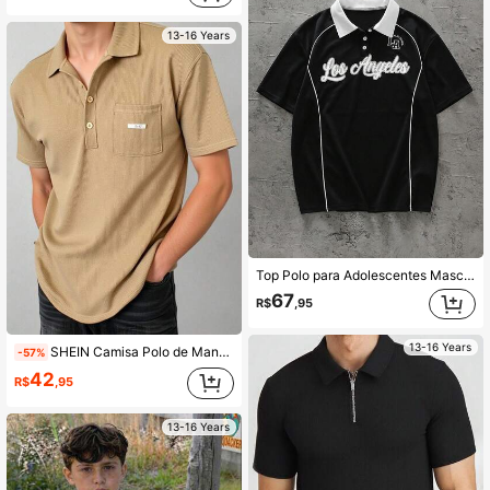
13-16 Years
Top Polo para Adolescentes Masculinos, Top Polo Casual de Manga Curta com Estampa de Letra, Gola, Estampa "Los Angeles", Adequada para Uso Casual, Volta às Aulas, Estilo Universitário
67
R$
,95
13-16 Years
SHEIN Camisa Polo de Manga Curta Casual para Meninos Adolescentes, Estilo Esportivo e Punk Rock de Rua para a Escola, Adequada para Uso Diário, Festa, Festival de Música, Apropriada para Primavera/Verão
-57%
42
R$
,95
13-16 Years