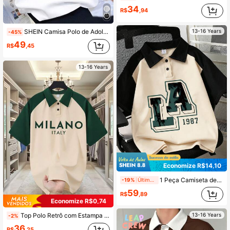
34
R$
,94
13-16 Years
SHEIN Camisa Polo de Adolescentes com Gola Canelada de Cor Contrastante, Letra Contrastante Simples, Casual, Escolar, Confortável, Moda, Versátil, Tecido Macio, Adequada para Uso Diário, Escola, Passeios, Esportes ao Ar Livre, Férias, Primavera/Verão
-45%
49
R$
,45
13-16 Years
Economize R$14,10
1 Peça Camiseta de Manga Curta com Gola Polo para Meninos Adolescentes, Estampada com "LA" em Inglês e Silhueta de Palmeira - Manga Curta Casual Solta, Camiseta de Manga Curta com Gola Polo para Meninos Adolescentes - Presente de Verão Perfeito, Adequado para Uso na Primavera e Verão na Escola e em Passeios
-19%
Últimos 2 dias
59
R$
,89
Economize R$0,74
13-16 Years
Top Polo Retrô com Estampa da Itália de Milão para Meninos, Top T com Manga Raglan Solta e Gola, Tecido Macio e Confortável, Adequada para Uso Escolar e Casual no Verão
-2%
36
R$
,25