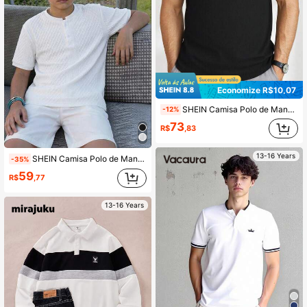
Economize R$10,07
SHEIN Camisa Polo de Manga Curta com Zíper Parcial Casual para Adolescentes, Streetwear Esportivo Estilo Punk Rock Escolar, Adequado para Primavera/Verão, Preto
-12%
73
R$
,83
13-16 Years
SHEIN Camisa Polo de Manga Curta com Gola Pequena em Pé, Tecido Texturizado Branco, Respirável, Casual, Básica, Simples e Confortável, para Adolescentes, Verão, Primavera, Uso Diário, Esportes, Passeios, Escola, Festas, Festivais, Ensaios Fotográficos
-35%
59
R$
,77
13-16 Years