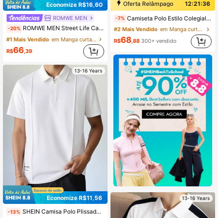
Oferta Relâmpago
12:21:35
Economize R$16,60
ROMWE MEN
Camiseta Polo Estilo Colegial Americano com Estampa de Letra, Estilosa para Adolescentes Meninos
-7%
ROMWE MEN Street Life Camisa Polo de Manga Curta com Estampa de Letras e Meia Abertura com Botões, Estilo de Rua para Adolescentes
-20%
#2 Mais Vendido
em Manga curta Camisas polo para meninos adolescen
68
#1 Mais Vendido
em Manga curta Camisas polo para meninos adolescen
R$
,88
300+ vendido
66
R$
,39
13-16 Years
Economize R$11,56
13-16 Years
SHEIN Camisa Polo Plissada Branca com Silhueta Simples para Adolescentes, Casual, Universitária, Confortável, Elegante, Versátil, Tecido Macio, Adequada para Uso Diário, Escola, Passeios, Volta às Aulas, Ocasiões Formais, Festas
-13%