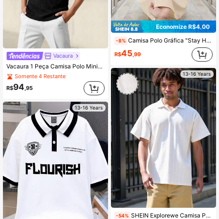
Economize R$4,00
Camisa Polo Gráfica "Stay Humble" para Adolescentes, Camiseta de Manga Curta com Gola Redonda, Tecido Macio e Confortável, Adequada para Volta às Aulas e Uso Diário no Verão
-8%
45
R$
,99
Vacaura
Vacaura 1 Peça Camisa Polo Minimalista e Elegante de Cor Sólida em Jacquard para Meninos Adolescentes, Tecido Confortável, Adequado para Múltiplas Estações e Ocasiões
13-16 Years
Somente 4 Restante
94
R$
,95
13-16 Years
SHEIN Explorewe Camisa Polo de Manga Curta com Cor Sólida e Simples para Adolescentes, Uso Casual Diário
-54%