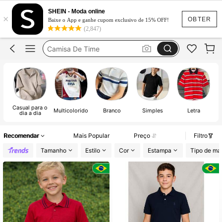
Camisa Masculina
SHEIN - Moda online
×
Polo
OBTER
Baixe o App e ganhe cupom exclusivo de 15% OFF!
(2,847)
Camisa Polo
Camisa De Time
Camisa Polo Masculina
Camisa Masculina
Polo
Casual para o
Multicolorido
Branco
Simples
Letra
dia a dia
Recomendar
Mais Popular
Preço
Filtro
Tamanho
Estilo
Cor
Estampa
Tipo de ma