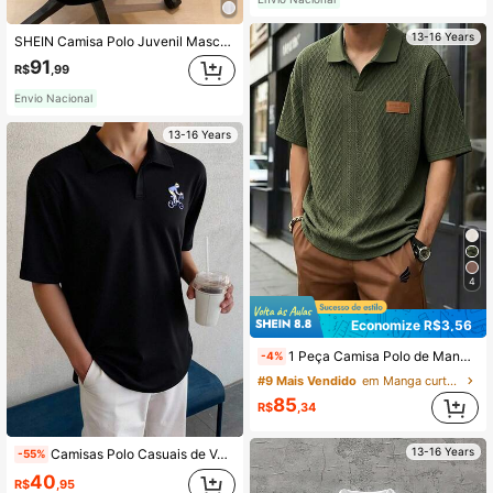
13-16 Years
SHEIN Camisa Polo Juvenil Masculina de Tricô Relaxada com Gola Canelada e Zíper até a Metade, Padrão Casual Escolar, Textura Confortável, Adequada para Escola, Jardim, Praia, Aniversário, Primavera/Verão/Outono/Inverno
91
R$
,99
Envio Nacional
13-16 Years
4
Economize R$3,56
1 Peça Camisa Polo de Manga Curta Nova de Verão, Simples Casual Verde Exército Jacquard 3D Ajuste Solto Gola Clássica Item de Moda Essencial para Uso Diário, Estilo Streetwear Minimalista Energético Detalhes Chamativos Look de Verão Fresco
-4%
#9 Mais Vendido
em Manga curta Camisas polo para meninos adolescen
85
R$
,34
13-16 Years
Camisas Polo Casuais de Verão Soltas, Versáteis, de Manga Curta para Meninos Adolescentes
-55%
40
R$
,95