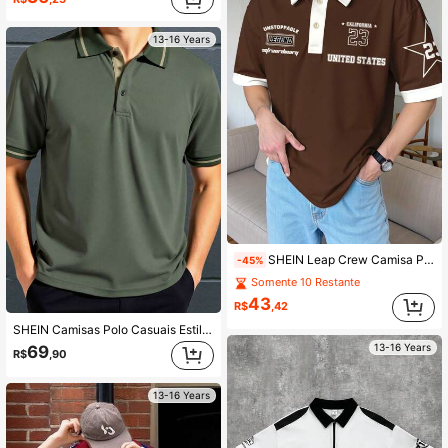
13-16 Years
SHEIN Leap Crew Camisa Polo Juvenil Masculina com Estampa de Estrela, Texto e Padrão, Casual e Larga com Caimento Solto, Ombro Caído, Adequada para o Verão
-45%
Somente 10 Restante
43
R$
,42
SHEIN Camisas Polo Casuais Estilo Militar Verde com Gola Polo e Contraste de Cores para Adolescentes, Estilosas, Simples, Versáteis, Fofas e Confortáveis para Uso Diário, Escola, Viagem, Esportes, Praia
13-16 Years
69
R$
,90
13-16 Years