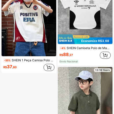
Economize R$3,68
SHEIN Camiseta Polo de Manga Curta Casual para Adolescentes, Bloco de Cores Preto e Branco, Impressão em Inglês de Carro de Corrida, Moda Esportiva e de Rua, Punk Rock, Uniforme Escolar, Adequada para Primavera e Verão, Festas, Festivais
-4%
88
R$
,27
SHEIN 1 Peça Camisa Polo de Malha de Estampa Digital de Ajuste Folgado Estilo Retrô Americano Casual e Versátil, Melhor Opção para a Primavera e Volta às Aulas para Meninos Adolescentes
-55%
Envio Nacional
37
R$
,80
13-16 Years