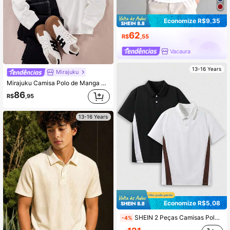
Economize R$9,35
62
R$
,55
Vacaura
13-16 Years
Mirajuku
Mirajuku Camisa Polo de Manga Longa Casual e Esportiva com Recortes para Adolescentes, Elegante para Outono/Inverno
86
R$
,95
13-16 Years
Economize R$5,08
SHEIN 2 Peças Camisas Polo Casuais de Verão com Patchwork Colorblock para Adolescentes Meninos
-4%