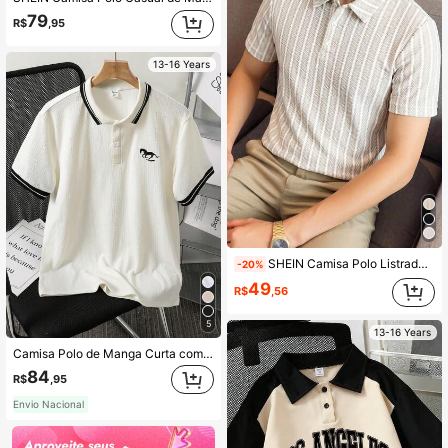
79
R$
,95
13-16 Years
SHEIN Camisa Polo Listrada Texturizada Casual e Versátil para Adolescentes, Casual e Confortável, Adequada para Primavera/Verão, Uso Diário, Esportes, Passeios, Escola, Festas, Festivais, Sessões de Fotos
-20%
49
R$
,56
5
13-16 Years
Camisa Polo de Manga Curta com Listras de Tricô Plano Colorblock para Adolescentes
84
R$
,95
Envio Nacional