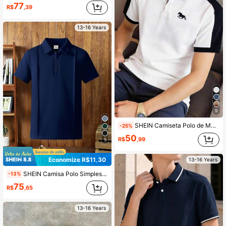
77
R$
,39
13-16 Years
9
SHEIN Camiseta Polo de Manga Curta com Gola Canelada e Recorte de Cor Contrastante Casual para Meninos Adolescentes, Top Básico, Polo Branca, Top Estilo Y2K, Adequado para Primavera/Verão, Passeios, Dia dos Namorados, Encontros, Viagens, Férias, Reuniões Familiares, Volta às Aulas, Casamentos, Eventos Formais, Esportes, Festas
-25%
50
R$
,99
5
Economize R$11,30
13-16 Years
SHEIN Camisa Polo Simples com Silhueta Detalhada Azul Marinho para Adolescentes, Casual, Universitária, Confortável, Elegante, Versátil, Tecido Macio, Adequada para Uso Diário, Escola, Passeios, Volta às Aulas, Férias, Festas, Praia no Verão, Primavera/Verão
-13%
75
R$
,65
13-16 Years