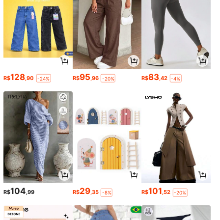
128
95
83
R$
,90
R$
,96
R$
,42
-24%
-20%
-4%
104
29
101
R$
,99
R$
,35
R$
,52
-8%
-20%