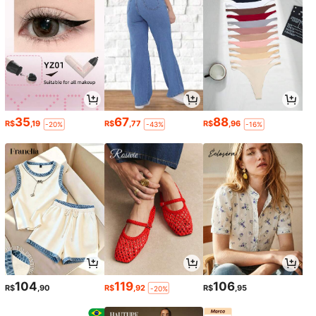
35
67
88
R$
,19
R$
,77
R$
,96
-20%
-43%
-16%
104
119
106
R$
,90
R$
,92
R$
,95
-20%