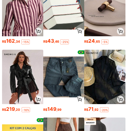
162
43
24
R$
,34
R$
,46
R$
,65
-15%
-25%
-5%
219
149
71
R$
,20
R$
,99
R$
,92
-16%
-20%