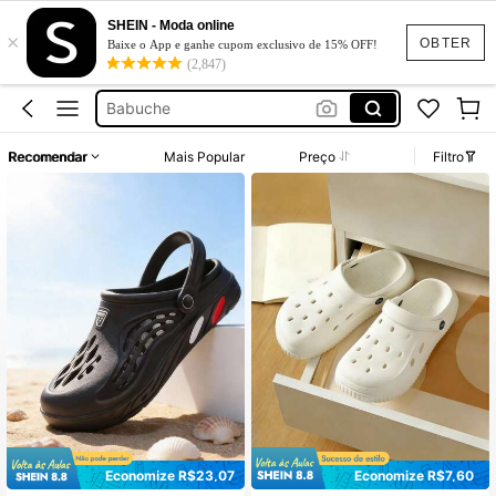
Babuche Feminino
SHEIN - Moda online
×
Crokes Feminina
OBTER
Baixe o App e ganhe cupom exclusivo de 15% OFF!
(2,847)
Babuche
Sandália
Sandalias
Recomendar
Mais Popular
Preço
Filtro
Babuche Feminino
Crokes Feminina
Economize R$23,07
Economize R$7,60