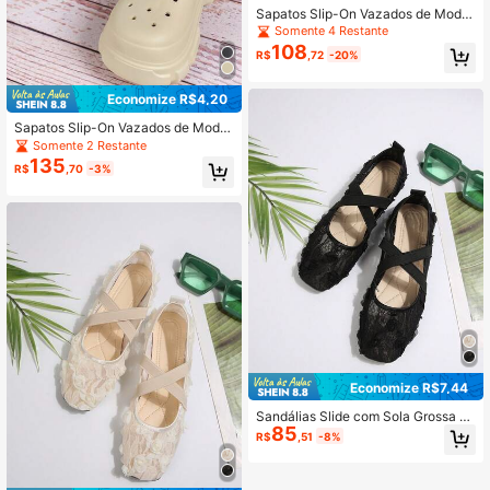
Sapatos Slip-On Vazados de Moda
Feminina, Sandálias Leves e Macia
Somente 4 Restante
s Confortáveis para Praia/Interno/J
108
R$
,72
-20%
ardim Externo
Economize R$4,20
Sapatos Slip-On Vazados de Moda
Feminina, Sandálias Leves de Sola
Somente 2 Restante
Grossa para Praia, Férias e Jardim,
135
R$
,70
-3%
Macias e Confortáveis para Uso Int
erno e Externo
Economize R$7,44
Sandálias Slide com Sola Grossa pa
85
ra Meninas, Chinelos Anabela com
R$
,51
-8%
Design de Tiras Cruzadas, Sapatos
Casuais Confortáveis e Respiráveis