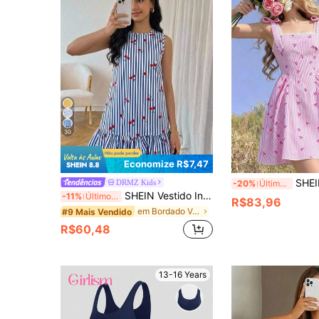
30
Economize R$7,47
SHEIN Vestido Camiseta Listrado Rosa Fresco para Adolescentes. Feito de tecido listrado rosa e branco
DRMZ Kids
-20%
Últimos 2 dias
SHEIN Vestido Infantil e Juvenil para Meninas com Decote Redondo, Listras Azul & Branco e Estampa Doce de Cereja, Moda Casual de Verão e Primavera para Férias, Saia A-Line com Babado, Vestido Casual para Férias e Casa
-11%
Últimos 3 dias
R$83,96
em Bordado Vestidos para meninas adolescentes
#9 Mais Vendido
R$60,48
13-16 Years