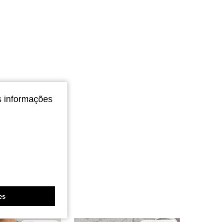
s informações
es