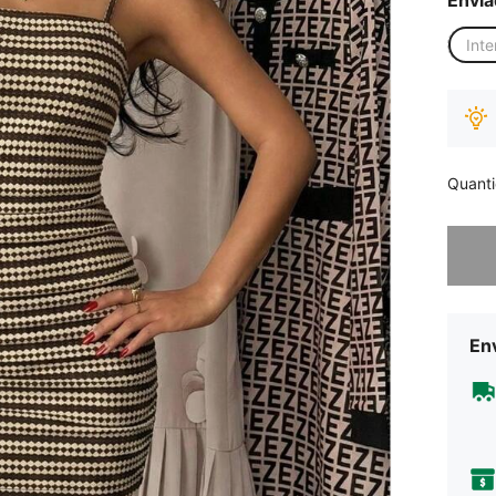
Envia
Inte
Quant
Desculp
Env