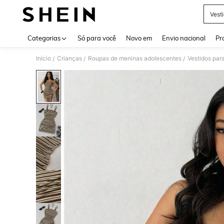
Vest
Use up 
Categorias
Só para você
Novo em
Envio nacional
Pr
Início
Crianças
Roupas de meninas adolescentes
Vestidos par
/
/
/