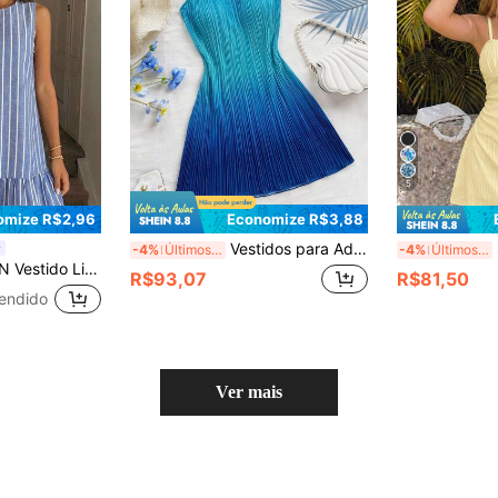
5
omize R$2,96
Economize R$3,88
Vestidos para Adolescentes Vestido Casual de Verão com Decote Halter, Ajustado, Estampa Degradê Plissada, Vestido Mini Adequado para Festa, Férias, Festival de Música, Encontro de Férias, Chá da Tarde, Praia, Cruzeiro, Vestido Plissado Azul, Vestido Degradê Azul, Vestido Decote Halter, Vestido de Férias, Vestido de Praia, Vestido Plissado Degradê Azul, Vestido de Verão Azul, Vestido de Praia Azul, Vestido de Férias Azul, Vestidos Plissados, Vestido Oceano, Vestido Azul, Vestido de Verão
-4%
Últimos 3 dias
-4%
Últimos 3 dias
as com Gola Redonda Confortável Versátil Casual Diário para Adolescente
R$93,07
R$81,50
endido
Ver mais