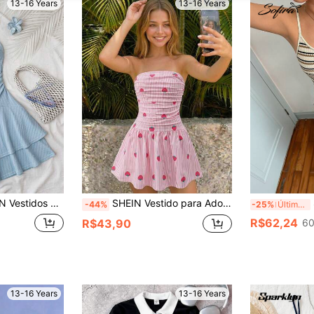
13-16 Years
13-16 Years
 Férias na Praia, Elegante Tecido Texturizado, Decote Halter, Amarração na Frente, Franzido, Decoração Metálica, Bainha com Babados em Camadas, Vestido Mini Divertido
SHEIN Vestido para Adolescentes com Estampa de Morango, Design de Cintura Franzida & Bainha com Babados de Cintura Alta, Estilo de Férias Francesas, Uso Diário de Verão, Design de Nicho, Ajuste Justo
S
-44%
-25%
Últimos 2 dias
R$62,24
R$43,90
60
13-16 Years
13-16 Years