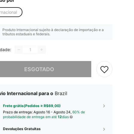
do por
rnacional
Produto Internacional sujeito à declaração de importação e a
tributos estaduais e federais.
idade:
e, este produto está esgotado.
ESGOTADO
io Internacional para o
Brazil
Frete grátis(Pedidos ≥ R$69,00)
Prazo de entrega:
Agosto 16 - Agosto 24,
60% de
probabilidade de entrega em até
12
dias
Devoluções Gratuitas