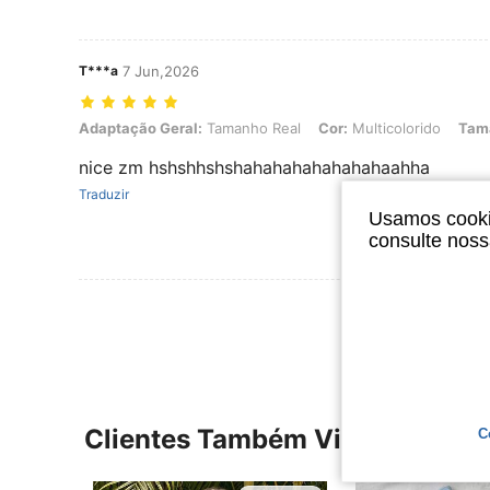
T***a
7 Jun,2026
Adaptação Geral: Tamanho Real, Cor: Multicolorido, Tamanho: 15Y
Adaptação Geral:
Tamanho Real
Cor:
Multicolorido
Tam
nice zm hshshhshshahahahahahahahaahha
Traduzir
Usamos cookie
consulte nos
Ver Mais Ava
Clientes Também Visitaram
C