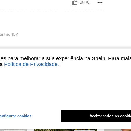
Útil (0)
anho:
15Y
s para melhorar a sua experiência na Shein. Para mai
sa
Política de Privacidade
.
Útil (0)
liações
onfigurar cookies
Aceitar todos os cooki