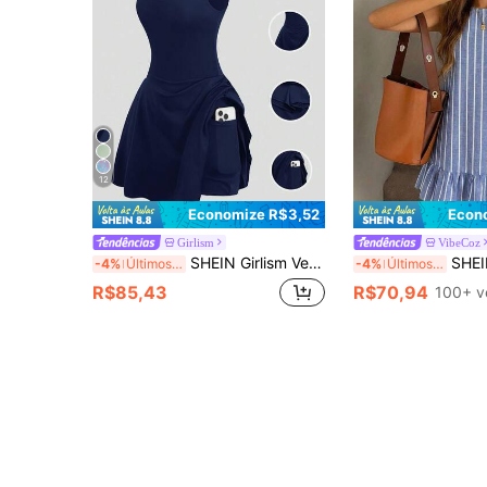
12
Economize R$3,52
Econ
Girlism
VibeCoz
SHEIN Girlism Vestido Esportivo Casual para Adolescente Menina, Primavera/Verão, Azul Marinho, Tricotado, Alta Elasticidade, Sem Mangas, Decote Quadrado, Costas Abertas, com Legging Integrada Anti-Exposição, Yoga, Atlético, Saia
SHEIN Vestido Listrado Sem Mang
-4%
Últimos 3 dias
-4%
Últimos 3 dias
R$85,43
R$70,94
100+ v