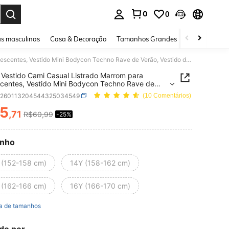
0
0
ar. Press Enter to select.
s masculinas
Casa & Decoração
Tamanhos Grandes
Joias e acessó
SHEIN Vestido Cami Casual Listrado Marrom para Adolescentes, Vestido Mini Bodycon Techno Rave de Verão, Vestido de Balada com Alças Finas e Tela, Adequado para Férias
Vestido Cami Casual Listrado Marrom para
centes, Vestido Mini Bodycon Techno Rave de
 Vestido de Balada com Alças Finas e Tela,
k260113204544325034549
(10 Comentários)
do para Férias
5
,71
R$60,99
-25%
ICE AND AVAILABILITY
nho
 (152-158 cm)
14Y (158-162 cm)
 (162-166 cm)
16Y (166-170 cm)
a de tamanhos