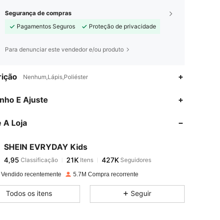
Segurança de compras
Pagamentos Seguros
Proteção de privacidade
Para denunciar este vendedor e/ou produto
ição
Nenhum,Lápis,Poliéster
4,95
21K
427K
nho E Ajuste
 A Loja
4,95
21K
427K
SHEIN EVRYDAY Kids
4,95
21K
427K
Classificação
Itens
Seguidores
p***9
pago
1 dia atrás
 Vendido recentemente
5.7M Compra recorrente
4,95
21K
427K
Todos os itens
Seguir
4,95
21K
427K