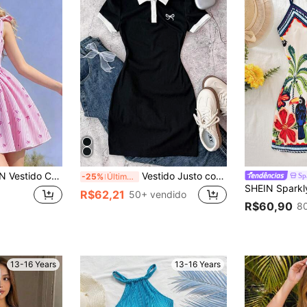
, com decote quadrado e alças de ombro com laço, em um estilo doce francês. O design da cintura marcada e saia evasê oferece um visual casual. Este é um vestido refinado e popular para meninas, adequado para uso diário no verão.
Vestido Justo com Gola de Contraste Canelado, Botões, para Adolescentes, Preto e Branco, Casual, Personalizado, Vestidos de Verão, Bordado de Borboleta
Sp
-25%
Últimos 2 dias
R$62,21
50+ vendido
R$60,90
8
13-16 Years
13-16 Years