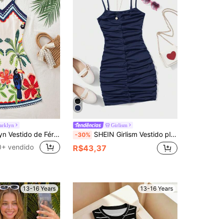
arklyn
Girlism
SHEIN Sparklyn Vestido de Férias com Alças Finas e Estampa Tropical para Adolescentes
SHEIN Girlism Vestido plissado com alça, cor sólida, para adolescentes
-30%
0+ vendido
R$43,37
13-16 Years
13-16 Years