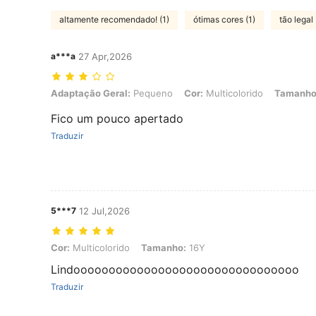
altamente recomendado! (1)
ótimas cores (1)
tão legal 
a***a
27 Apr,2026
Adaptação Geral: Pequeno, Cor: Multicolorido, Tamanho: 13Y
Adaptação Geral:
Pequeno
Cor:
Multicolorido
Tamanho
Fico um pouco apertado
Traduzir
5***7
12 Jul,2026
Cor: Multicolorido, Tamanho: 16Y
Cor:
Multicolorido
Tamanho:
16Y
Lindoooooooooooooooooooooooooooooooo
Traduzir