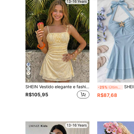
13-16 Years
13
SHEIN Vestido elegante e fashion de gola quadrada de manga curta para meninas adolescentes, vestido vintage de menina, vestido de dama de honra com flores, vestido branco de jardim para adolescentes, vestido com estampa de flores, vestido de verão estético, vestido de piquenique, vestido floral branco, vestido de festa no jardim
SHEIN Vestidos para Adolescentes Novos para Primavera e Verão, Adequados para
-25%
Últimos 2 dias
R$105,95
R$87,68
13-16 Years