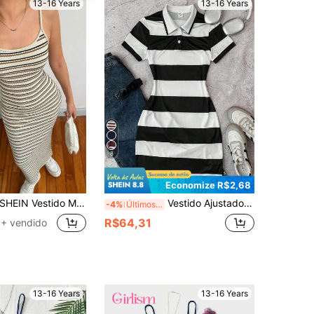
13-16 Years
13-16 Years
8
Economize R$2,68
HEIN Vestido Maxi Ajustado Cômodo e Simples Halterneck com Listras para Meninas Adolescentes
Vestido Ajustado de Estilo Casual Escolar com Gola Preta e Branca Listrada para Adolescentes
-4%
Últimos 3 dias
R$64,31
+ vendido
13-16 Years
13-16 Years