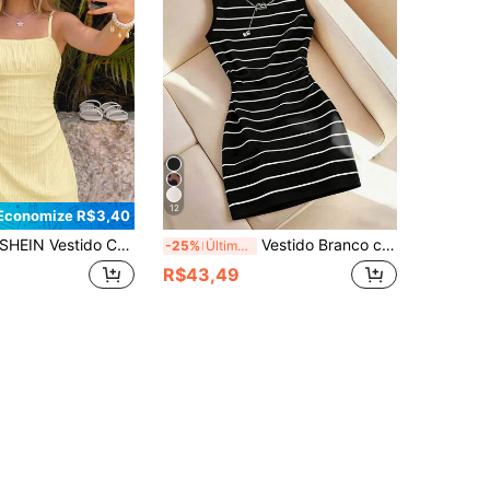
12
Economize R$3,40
SHEIN Vestido Casual de Verão para Adolescentes com Alças Finas e Cor Sólida
Vestido Branco com Estampa de Linha para Meninas e Adolescentes, Adequado para Primavera, Verão, Outono, Passeios Casuais, Design Clássico Ajustado e Minimalista Confortável
-25%
Últimos 2 dias
R$43,49