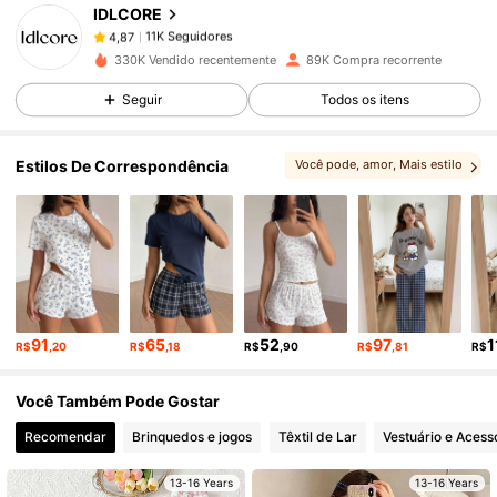
IDLCORE
11K Seguidores
4,87
g***3
pago
1 dia atrás
330K Vendido recentemente
89K Compra recorrente
Seguir
Todos os itens
11K Seguidores
4,87
Estilos De Correspondência
Você pode, amor
, Mais estilo
11K Seguidores
4,87
, Escolhas correspondentes
, Itens relacionados
11K Seguidores
4,87
11K Seguidores
4,87
91
65
52
97
1
R$
,20
R$
,18
R$
,90
R$
,81
R$
11K Seguidores
4,87
Você Também Pode Gostar
Recomendar
Brinquedos e jogos
Têxtil de Lar
Vestuário e Acess
11K Seguidores
4,87
13-16 Years
13-16 Years