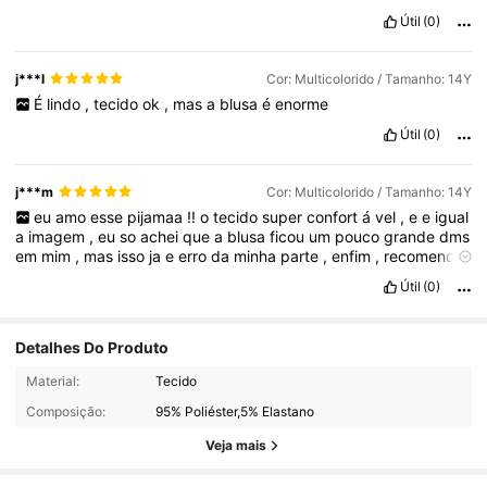
Útil
(0)
j***l
Cor: Multicolorido / Tamanho: 14Y
É
lindo
,
tecido
ok
,
mas
a
blusa
é
enorme
Útil
(0)
j***m
Cor: Multicolorido / Tamanho: 14Y
eu
amo
esse
pijamaa
!!
o
tecido
super
confort
á
vel
,
e
e
igual
a
imagem
,
eu
so
achei
que
a
blusa
ficou
um
pouco
grande
dms
em
mim
,
mas
isso
ja
e
erro
da
minha
parte
,
enfim
,
recomendo
muito
!!💗💗
Útil
(0)
Detalhes Do Produto
11K Seguidores
4,87
Material:
Tecido
Composição:
95% Poliéster,5% Elastano
11K Seguidores
4,87
Veja mais