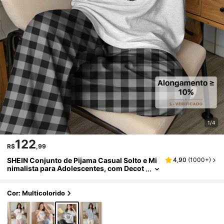
1/4
122
R$
,99
SHEIN Conjunto de Pijama Casual Solto e Mi
4,90
(
1000+
)
nimalista para Adolescentes, com Decot
e Redondo, Manga Curta Caída no Ombr
o e Calça Longa, Adequado para Primavera e
Verão
Cor: Multicolorido