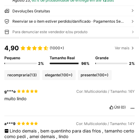
Agosto 25,
60% de probabilidade de entrega em até
12
dias
Devoluções Gratuitas
Reenviar se o item estiver perdido/danificado · Pagamentos Seguros · Proteção de privacidade
Para denunciar este vendedor e/ou produto
4,90
(1000+)
Ver mais
Pequeno
Tamanho Real
Grande
2%
96%
2%
recompraria
(13)
elegante
(100+)
presente
(100+)
g***o
Cor: Multicolorido / Tamanho: 16Y
muito
lindo
Útil
(0)
a***9
Cor: Multicolorido / Tamanho: 14Y
Lindo
demais
,
bem
quentinho
para
dias
frios
,
tamanho
certo
como
pedi
,
amei
demais
,
lindo