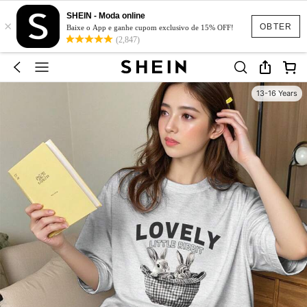
SHEIN - Moda online
×
OBTER
Baixe o App e ganhe cupom exclusivo de 15% OFF!
(2,847)
13-16 Years