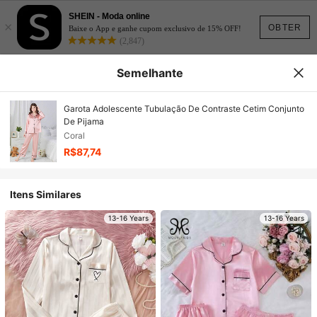
SHEIN - Moda online
×
OBTER
Baixe o App e ganhe cupom exclusivo de 15% OFF!
(2,847)
Semelhante
Garota Adolescente Tubulação De Contraste Cetim Conjunto
De Pijama
Coral
R$87,74
Itens Similares
13-16 Years
13-16 Years