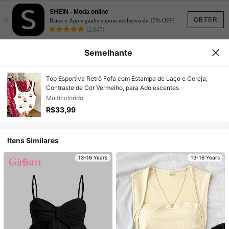
SHEIN - Moda online
×
OBTER
Baixe o App e ganhe cupom exclusivo de 15% OFF!
(2,847)
Semelhante
Top Esportiva Retrô Fofa com Estampa de Laço e Cereja,
Contraste de Cor Vermelho, para Adolescentes
Multicolorido
R$33,99
Itens Similares
13-16 Years
13-16 Years