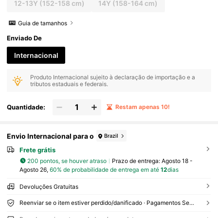
12-13Y
(152-158 cm)
14Y
(158-164 cm)
Guia de tamanhos
Enviado De
Internacional
Produto Internacional sujeito à declaração de importação e a
tributos estaduais e federais.
Quantidade:
Restam apenas 10!
Envio Internacional para o
Brazil
Frete grátis
200 pontos, se houver atraso
Prazo de entrega:
Agosto 18 -
Agosto 26,
60% de probabilidade de entrega em até
12
dias
Devoluções Gratuitas
Reenviar se o item estiver perdido/danificado · Pagamentos Seguros · Proteção de privacidade