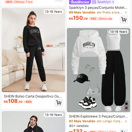
Sparklyn
-20%
Últimas 7 hrs
Top Confortável e Amigável à Pele
Sparklyn 3 peças/Conjunto Moleto
m, Camiseta Regata e Calça Casual
13-16 Years
#9 Mais Vendido
em Preto e branco Conjuntos para meninas adolescen
com Bainha com Cordão em Estam
150
R$
,39
-12%
Último dia
pa Camuflada, Adequado para Adol
escentes, Uso Diário na Primavera/
Outono
13-16 Years
SHEIN Bolso Carta Desportivo Outfi
108
t de Duas Peças para Menina
R$
,30
-45%
13-16 Years
SHEIN Explorewe 3 Peças/Conjunt
o Adolescente Meninas Casaco co
#2 Mais Vendido
em Longo Conjuntos de moletom com capuz e moletom
m Capuz Solto Casual com Gráfico
80+ vendido
de Letra, Camiseta de Malha e Calç
132
R$
,74
-25%
Últimas 7 hrs