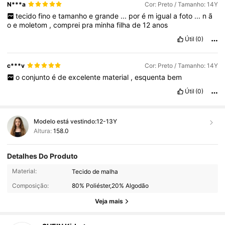
N***a
Cor: Preto / Tamanho: 14Y
tecido
fino
e
tamanho
e
grande
...
por
é
m
igual
a
foto
...
n
ã
o
e
moletom
,
comprei
pra
minha
filha
de
12
anos
Útil
(0)
c***v
Cor: Preto / Tamanho: 14Y
o
conjunto
é
de
excelente
material
,
esquenta
bem
Útil
(0)
Modelo está vestindo:
12-13Y
Altura:
158.0
Detalhes Do Produto
811K Seguidores
4,94
Material:
Tecido de malha
Composição:
80% Poliéster,20% Algodão
811K Seguidores
4,94
Veja mais