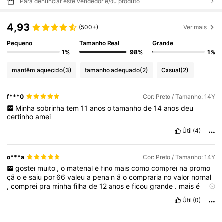
Para denunciar este vendedor e/ou produto
4,93
(500+)
Ver mais
Pequeno
Tamanho Real
Grande
1%
98%
1%
mantêm aquecido
(3)
tamanho adequado
(2)
Casual
(2)
f***0
Cor: Preto / Tamanho: 14Y
Minha
sobrinha
tem
11
anos
o
tamanho
de
14
anos
deu
certinho
amei
Útil
(4)
o***a
Cor: Preto / Tamanho: 14Y
gostei
muito
,
o
material
é
fino
mais
como
comprei
na
promo
çã
o
e
saiu
por
66
valeu
a
pena
n
ã
o
compraria
no
valor
nornal
,
comprei
pra
minha
filha
de
12
anos
e
ficou
grande
.
mais
é
lindo
😍😍😍😍😍😍😍😍😍😍😍
Útil
(0)