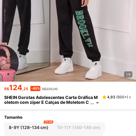
1/6
124
-45%
R$
,25
R$225,90
SHEIN Gorotas Adolescentes Carta Gráfica M
4,93
(
500+
)
oletom com zíper E Calças de Moletom C
onjuntos
Tamanho
10 left
8-9Y
(128-134 cm)
10-11Y
(140-146 cm)