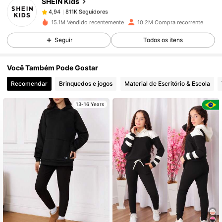
SHEIN Kids
811K Seguidores
4,94
v***9
pago
1 dia atrás
15.1M Vendido recentemente
10.2M Compra recorrente
811K Seguidores
4,94
Seguir
Todos os itens
Você Também Pode Gostar
811K Seguidores
4,94
Recomendar
Brinquedos e jogos
Material de Escritório & Escola
13-16 Years
811K Seguidores
4,94
811K Seguidores
4,94
811K Seguidores
4,94
811K Seguidores
4,94