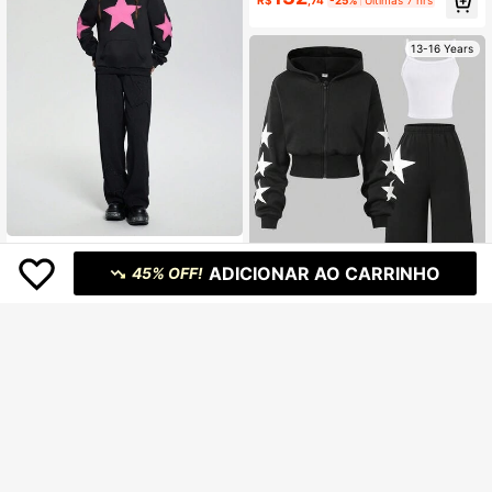
a Cargo de Malha Verde, Adequado
para Primavera, Outono e Inverno
13-16 Years
SHEIN Explorewe 2 peças/Conjunto
109
Blusa de Moletom e Calça de Molet
ADICIONAR AO CARRINHO
45% OFF!
R$
,31
-55%
om com Estampa de Estrela e Bloco
s de Cor para Adolescentes Menina
s
13-16 Years
8
Conjunto Casual de 3 Peças para
110
Meninas Adolescentes Outono/Inve
R$
,18
-25%
Últimas 7 hrs
rno com Moletom com Zíper Forrad
o Termicamente, Regata e Calça Pa
ntalona, Roupa da Moda para Uso
13-16 Years
Diário, Deslocamento e Escola