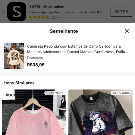
SHEIN - Moda online
×
OBTER
Baixe o App e ganhe cupom exclusivo de 15% OFF!
(2,847)
Semelhante
Camiseta Redonda com Estampa de Carro Cartoon para
Meninos Adolescentes, Casual Macia e Confortável, Estilo
Y2K Primavera/Verão
Damasco
R$38,95
Itens Similares
13-16 Years
13-16 Years