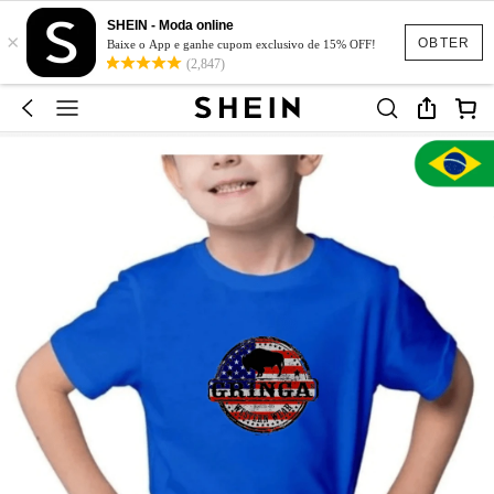
SHEIN - Moda online
×
OBTER
Baixe o App e ganhe cupom exclusivo de 15% OFF!
(2,847)