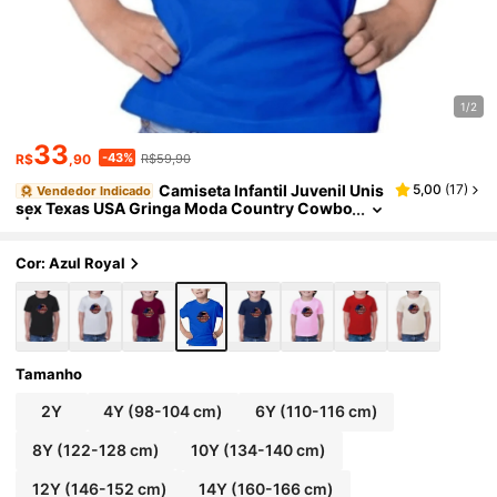
1/2
33
-43%
R$
,90
R$59,90
Camiseta Infantil Juvenil Unis
5,00
(
17
)
Vendedor Indicado
sex Texas USA Gringa Moda Country Cowbo
y|Festa Junina
Cor: Azul Royal
Tamanho
2Y
4Y
(98-104 cm)
6Y
(110-116 cm)
8Y
(122-128 cm)
10Y
(134-140 cm)
12Y
(146-152 cm)
14Y
(160-166 cm)