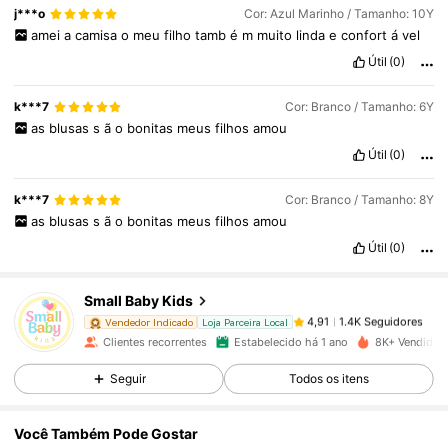
Altura: 59
j***o
Cor: Azul Marinho / Tamanho: 10Y
Tamanho: 12
amei
a
camisa
o
meu
filho
tamb
é
m
muito
linda
e
confort
á
vel
Largura: 42
Altura: 59
Útil
(0)
Tamanho: 14
Largura: 44
k***7
Cor: Branco / Tamanho: 6Y
Altura: 62
as
blusas
s
ã
o
bonitas
meus
filhos
amou
Tamanho: 16
Largura: 48
Útil
(0)
Altura: 69
1.4K Seguidores
4,91
k***7
Cor: Branco / Tamanho: 8Y
as
blusas
s
ã
o
bonitas
meus
filhos
amou
Útil
(0)
1.4K Seguidores
4,91
Small Baby Kids
1.4K Seguidores
4,91
Vendedor Indicado
Loja Parceira Local
Clientes recorrentes
Estabelecido há 1 ano
8K+ Vendido 
Seguir
Todos os itens
1.4K Seguidores
4,91
Você Também Pode Gostar