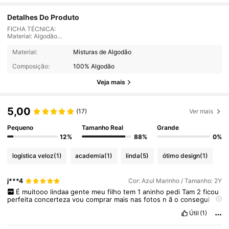
Detalhes Do Produto
FICHA TÉCNICA:
Material: Algodão
Manga: Curta
Gola Redonda
Material:
Misturas de Algodão
Atenção: As medidas podem variar entre 2 ou 3 centímetros, para mais ou
Composição:
100% Algodão
para menos.
Veja mais
MEDIDAS:
Tamanho: 2
Largura: 32
5,00
(17)
Ver mais
Altura: 44
Pequeno
Tamanho Real
Grande
Tamanho: 4
Largura: 34
12%
88%
0%
Altura: 47
logística veloz
(1)
academia
(1)
linda
(5)
ótimo design
(1)
Tamanho: 6
Largura: 36
Altura: 50
j***4
Cor: Azul Marinho / Tamanho: 2Y
Tamanho: 8
É
muitooo
lindaa
gente
meu
filho
tem
1
aninho
pedi
Tam
2
ficou
Largura: 38
perfeita
concerteza
vou
comprar
mais
nas
fotos
n
ã
o
consegui
Altura: 53
mostrar
o
tanto
que
é
lindaaa
estou
apaixonada
Útil
(1)
Tamanho: 10
Largura: 40