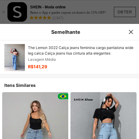
SHEIN - Moda online
×
OBTER
Baixe o App e ganhe cupom exclusivo de 15% OFF!
(2,847)
Semelhante
The Lemon 3022 Calça jeans feminina cargo pantalona wide
leg calca Calça jeans lisa cintura alta elegantes
Lavagem Média
R$141,29
Itens Similares