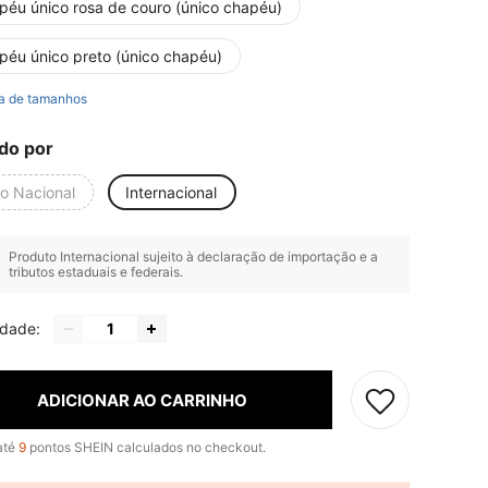
péu único rosa de couro (único chapéu)
péu único preto (único chapéu)
a de tamanhos
do por
io Nacional
Internacional
Produto Internacional sujeito à declaração de importação e a
tributos estaduais e federais.
idade:
ADICIONAR AO CARRINHO
até
9
pontos SHEIN calculados no checkout.