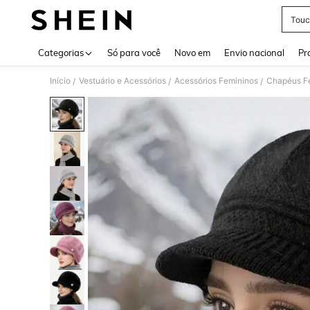
Touc
Use up 
Categorias
Só para você
Novo em
Envio nacional
Pr
Início
Vestuário e Acessórios
Acessórios Femininos
Chapéus F
/
/
/