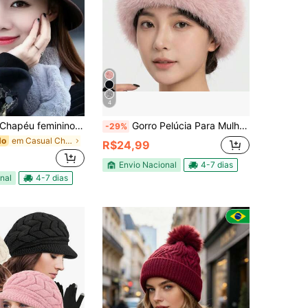
4
Chapéu feminino retrô clochê de feltro
Gorro Pelúcia Para Mulheres Bem Quente Para Frio Pelúcia Fina de Luxo
-29%
em Casual Chapéu de piloto feminino
do
R$24,99
Envio Nacional
4-7 dias
nal
4-7 dias