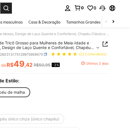
0
0
ar. Press Enter to select.
s masculinas
Casa & Decoração
Tamanhos Grandes
Joias e acessó
Gorro de Tricô Grosso para Mulheres de Meia-Idade e Idosas, Design de Laço Quente e Confortável, Chapéu Clássico de Vovó para Uso Externo e Diário, Inverno, Feriado, Viagem
de Tricô Grosso para Mulheres de Meia-Idade e
, Design de Laço Quente e Confortável, Chapéu
co de Vovó para Uso Externo e Diário, Inverno,
c260313175129975959470
(22 Comentários)
o, Viagem
49
Últimos 3 dias
R$
,42
R$50,95
r de
-3%
ICE AND AVAILABILITY
de Estilo:
péu de malha
péu único cinza (único chapéu)