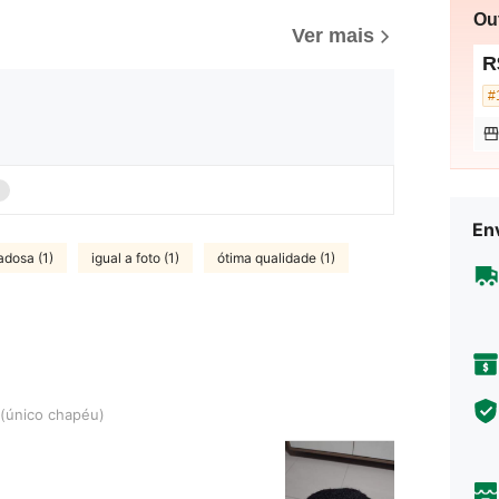
Ou
Ver mais
R
Env
adosa (1)
igual a foto (1)
ótima qualidade (1)
hapéu)
(único chapéu)