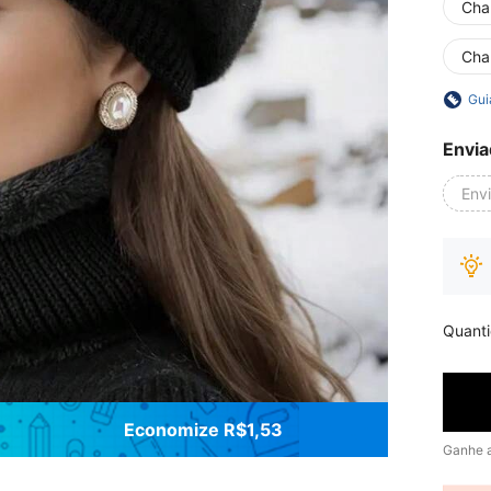
Cha
Cha
Gui
Envia
Env
Quant
Economize R$1,53
Ganhe 