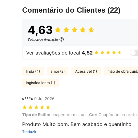
Comentário do Clientes
(22)
4,63
Política de Avaliação
Ver avaliações de local
4,52
linda (4)
amor (2)
Acessível (1)
mão de obra cuid
logística lenta (1)
s***s
9 Jul,2026
Tipo de Estilo: chapéu de malha, Cor: Chapéu único preto (único c
Tipo de Estilo:
chapéu de malha
Cor:
Chapéu único preto 
Produto Muito bom. Bem acabado e quentinho
Traduzir