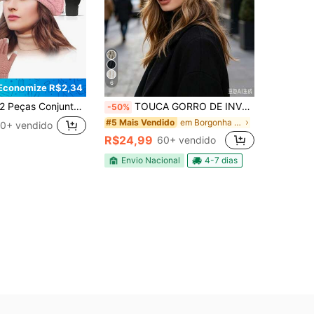
6
Economize R$2,34
eças Conjunto de Gorro e Luvas Tricotadas para Mulheres, Boné Casual da Moda, Adequado para Uso Diário no Outono/Inverno, Viagens ao Ar Livre, Caminhada, Esqui, Ciclismo, Escalada, Acessórios de Inverno, Roupas de Inverno, Presente de Dia dos Namorados
TOUCA GORRO DE INVERNO DE LA GROSSA E QUENTE
-50%
em Borgonha Gorro Feminino
#5 Mais Vendido
0+ vendido
R$24,99
60+ vendido
Envio Nacional
4-7 dias