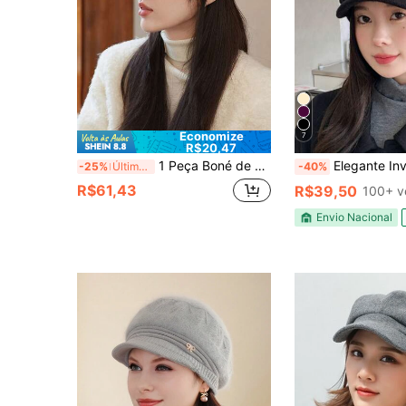
Economize
7
R$20,47
1 Peça Boné de Cor Sólida, Outono/Inverno, Feminino, Estilo Japonês Minimalista Elegante Boné Octogonal de Estrela de Quatro Pontas, Boina Retrô Chique, Adequado para Presentes de Natal, Ano Novo, Dia dos Namorados
Elegante Inverno De Outono Malha Chapéus Para Mulher 
-25%
Últimos 2 dias
-40%
R$61,43
R$39,50
100+ v
Envio Nacional