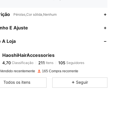
ição
Pérolas,Cor sólida,Nenhum
4,70
211
105
nho E Ajuste
 A Loja
4,70
211
105
HaoshiHairAccessories
4,70
211
105
Classificação
Itens
Seguidores
t***j
pago
1 dia atrás
 Vendido recentemente
165 Compra recorrente
4,70
211
105
Todos os itens
Seguir
4,70
211
105
4,70
211
105
4,70
211
105