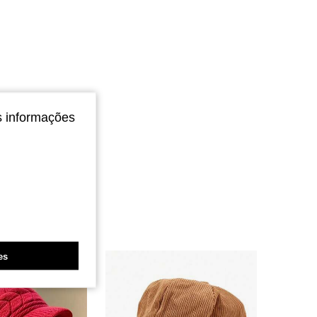
4,70
211
105
4,70
211
105
s informações
4,70
211
105
es