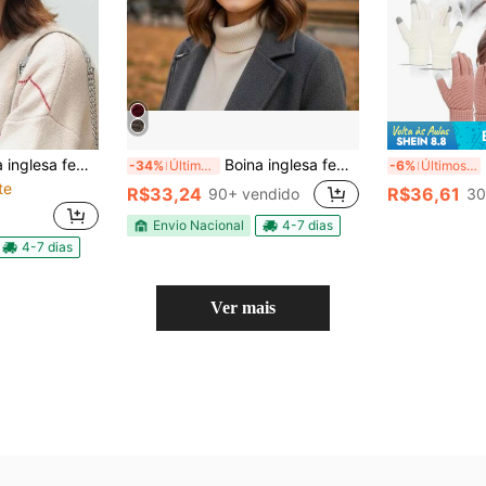
a feminina de feltro forrada
Boina inglesa feminina de lã acrílica xadrez forrada
2 P
-34%
Últimos 3 dias
-6%
Últimos 3 dias
te
R$33,24
R$36,61
90+ vendido
30
Envio Nacional
4-7 dias
4-7 dias
Ver mais