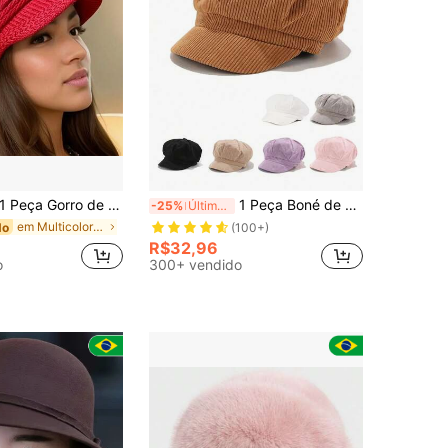
 Peça Gorro de Malha de Inverno Feminino com Ponta, Grosso, Quente, à Prova de Vento, Cor Sólida, Boné Casual para Uso Externo
1 Peça Boné de Jornaleiro/Boné de Motorista de Táxi/Boné Plano de Veludo Canelado, Chapéu de Moda de Rua, Chapéu Casual de Proteção Solar para Primavera, Outono, Viagem, Praia
-25%
Últimos 2 dias
em Multicolorido Boinas femininas
do
(100+)
R$32,96
o
300+ vendido