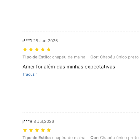
i***1
28 Jun,2026
Tipo de Estilo: chapéu de malha, Cor: Chapéu único preto (único c
Tipo de Estilo:
chapéu de malha
Cor:
Chapéu único preto 
Amei foi além das minhas expectativas
Traduzir
j***s
8 Jul,2026
Tipo de Estilo: chapéu de malha, Cor: Chapéu único preto (único c
Tipo de Estilo:
chapéu de malha
Cor:
Chapéu único preto 