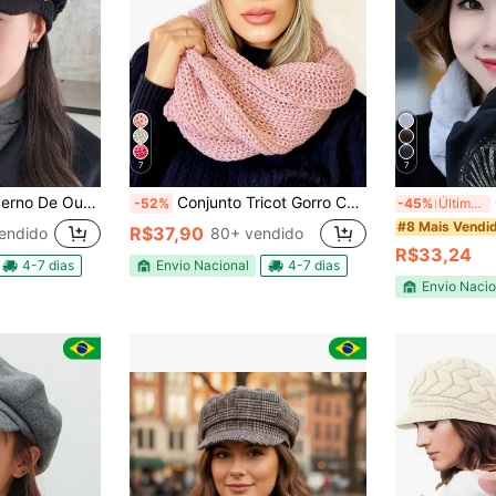
7
7
Boina Gorro Observe que a cor está um pouco errada
Conjunto Tricot Gorro Cachecol Infinito Macio Lã Tendencia Inverno Moda
-52%
-45%
Últimos 3 dias
#8 Mais Vendi
R$37,90
endido
80+ vendido
R$33,24
4-7 dias
Envio Nacional
4-7 dias
Envio Nacio