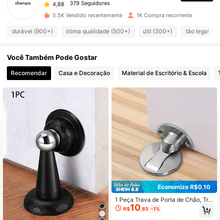
j***8
seguido
1 dia atrás
379 Seguidores
5.5K Vendido recentemente
1K Compra recorrente
4,88
379 Seguidores
4,88
durável (900+)
ótima qualidade (500+)
útil (300+)
tão legal (3
379 Seguidores
4,88
Você Também Pode Gostar
379 Seguidores
4,88
Recomendar
Casa e Decoração
Material de Escritório & Escola
379 Seguidores
4,88
Economize R$0,10
1 Peça Trava de Porta de Chão, Tra
10
va de Porta Magnética Invisível, Se
R$
,85
-1%
m Necessidade de Perfuração, Trav