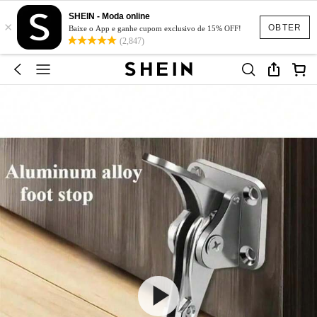
SHEIN - Moda online
×
OBTER
Baixe o App e ganhe cupom exclusivo de 15% OFF!
(2,847)