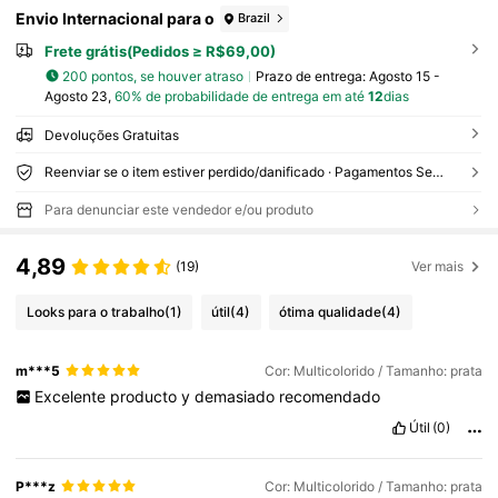
Envio Internacional para o
Brazil
Frete grátis(Pedidos ≥ R$69,00)
200 pontos, se houver atraso
Prazo de entrega:
Agosto 15 -
Agosto 23,
60% de probabilidade de entrega em até
12
dias
Devoluções Gratuitas
Reenviar se o item estiver perdido/danificado · Pagamentos Seguros · Proteção de privacidade
Para denunciar este vendedor e/ou produto
4,89
(19)
Ver mais
Looks para o trabalho
(1)
útil
(4)
ótima qualidade
(4)
m***5
Cor: Multicolorido / Tamanho: prata
Excelente
producto
y
demasiado
recomendado
Útil
(0)
P***z
Cor: Multicolorido / Tamanho: prata