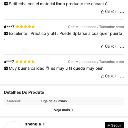
Satifecha
con
el
material
lindo
producto
me
encant
ó
Útil
(0)
d***7
Cor: Multicolorido / Tamanho: preto
Excelente
.
Practico
y
util
.
Puede
dptarse
a
cualquier
puerta
.
Útil
(0)
a***7
Cor: Multicolorido / Tamanho: preto
Muy
buena
calidad
👌
es
muy
ú
til
queda
muy
bien
Útil
(0)
Detalhes Do Produto
379 Seguidores
4,88
379 Seguidores
Material:
Liga de alumínio
4,88
Veja mais
379 Seguidores
4,88
379 Seguidores
4,88
shenqia
Seguir
379 Seguidores
4,88