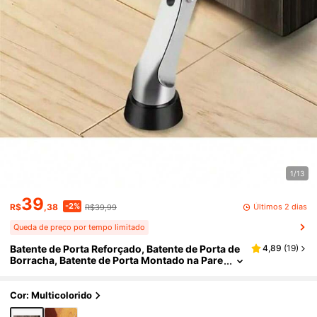
1/13
39
-2%
Últimos 2 dias
R$
,38
R$39,99
Queda de preço por tempo limitado
Batente de Porta Reforçado, Batente de Porta de
4,89
(
19
)
Borracha, Batente de Porta Montado na Pare
de, Acessórios para Casa e Banheiro
Cor: Multicolorido