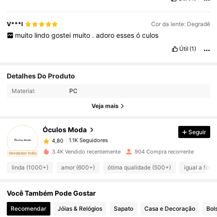
V***l
Cor da lente: Degradê
muito
lindo
gostei
muito
.
adoro
esses
ó
culos
Útil
(1)
1.1K Seguidores
4,80
Detalhes Do Produto
Material:
PC
1.1K Seguidores
4,80
Veja mais
Óculos Moda
Seguir
1.1K Seguidores
4,80
d***p
pago
1 dia atrás
3.4K Vendido recentemente
904 Compra recorrente
ado
Vendedor Indicado
1.1K Seguidores
4,80
linda (1000+)
amor (600+)
ótima qualidade (500+)
igual a foto
Você Também Pode Gostar
1.1K Seguidores
4,80
Recomendar
Jóias & Relógios
Sapato
Casa e Decoração
Bol