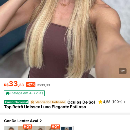
1/2
33
-67%
R$
,33
R$99,99
Entrega em 4-7 dias
Óculos De Sol
4,58
(
100+
)
Envio Nacional
Vendedor Indicado
Top Retrô Unissex Luxo Elegante Estiloso
Cor Da Lente: Azul