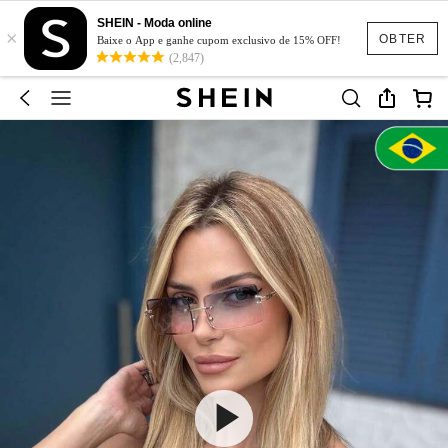
SHEIN - Moda online
×
OBTER
Baixe o App e ganhe cupom exclusivo de 15% OFF!
(2,847)