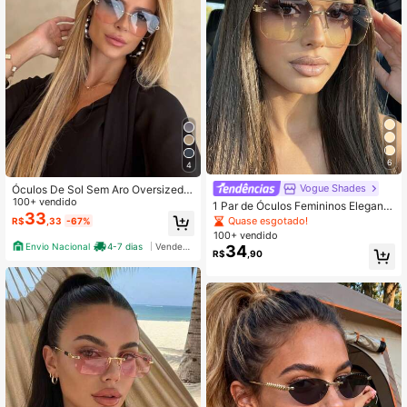
6
4
Vogue Shades
Óculos De Sol Sem Aro Oversized F
eminino Design Famoso Sexy Vinta
100+ vendido
1 Par de Óculos Femininos Elegante
ge Estilo Verão uv400
33
s de Moda com Armação Geométric
Quase esgotado!
R$
,33
-67%
a Dourada Meia-Armação e Ponte
100+ vendido
Dupla
Envio Nacional
4-7 dias
Vendedor Indicado
34
R$
,90