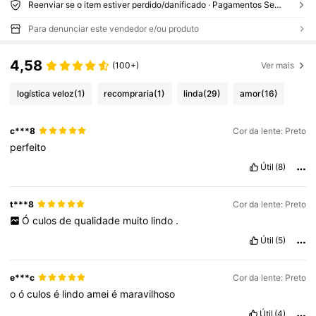
Reenviar se o item estiver perdido/danificado · Pagamentos Seguros · Proteção de privacidade
Para denunciar este vendedor e/ou produto
4,58
(100+)
Ver mais
logística veloz
(1)
recompraria
(1)
linda
(29)
amor
(16)
c***8
Cor da lente: Preto
perfeito
Útil
(8)
t***8
Cor da lente: Preto
Ó
culos
de
qualidade
muito
lindo
.
Útil
(5)
e***c
Cor da lente: Preto
o
ó
culos
é
lindo
amei
é
maravilhoso
Útil
(4)