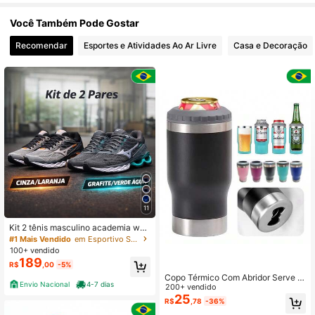
Você Também Pode Gostar
Recomendar
Esportes e Atividades Ao Ar Livre
Casa e Decoração
11
Kit 2 tênis masculino academia wav
e creation 20 caminhada academia
#1 Mais Vendido
em Esportivo Sapatos Masculinos Outdoor
100+ vendido
189
R$
,00
-5%
Copo Térmico Com Abridor Serve tu
Envio Nacional
4-7 dias
do Tamanho Garrafa longneck Lata
200+ vendido
Garrafa 420ml
25
R$
,78
-36%