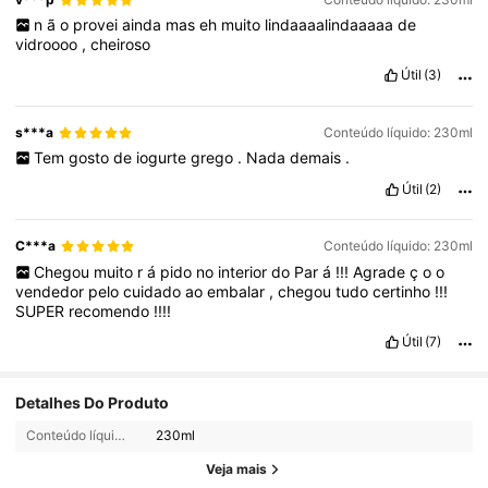
n
ã
o
provei
ainda
mas
eh
muito
lindaaaalindaaaaa
de
vidroooo
,
cheiroso
Útil
(3)
s***a
Conteúdo líquido: 230ml
Tem
gosto
de
iogurte
grego
.
Nada
demais
.
Útil
(2)
C***a
Conteúdo líquido: 230ml
Chegou
muito
r
á
pido
no
interior
do
Par
á
!!!
Agrade
ç
o
o
vendedor
pelo
cuidado
ao
embalar
,
chegou
tudo
certinho
!!!
SUPER
recomendo
!!!!
Útil
(7)
Detalhes Do Produto
Conteúdo líquido:
230ml
Veja mais