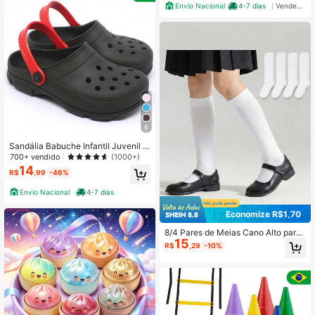
Envio Nacional
4-7 dias
Vendedor Indicado
8
Sandália Babuche Infantil Juvenil L
eve Macio
700+ vendido
(1000+)
14
R$
,99
-46%
Envio Nacional
4-7 dias
Economize R$1,70
8/4 Pares de Meias Cano Alto para
15
Crianças, Meias de Cor Sólida até a
R$
,29
-10%
Panturrilha, Confortáveis e Macias
para Uso Diário de Meninas em Tod
as as Estações.