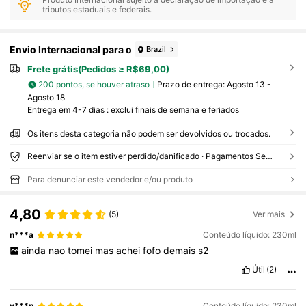
tributos estaduais e federais.
Envio Internacional para o
Brazil
Frete grátis(Pedidos ≥ R$69,00)
200 pontos, se houver atraso
Prazo de entrega:
Agosto 13 -
Agosto 18
Entrega em 4-7 dias : exclui finais de semana e feriados
Os itens desta categoria não podem ser devolvidos ou trocados.
Reenviar se o item estiver perdido/danificado · Pagamentos Seguros · Proteção de privacidade
Para denunciar este vendedor e/ou produto
4,80
(5)
Ver mais
n***a
Conteúdo líquido: 230ml
ainda
nao
tomei
mas
achei
fofo
demais
s2
Útil
(2)
v***p
Conteúdo líquido: 230ml