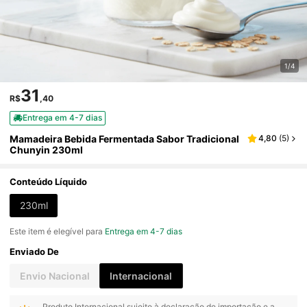
1/4
31
R$
,40
Entrega em 4-7 dias
Mamadeira Bebida Fermentada Sabor Tradicional
4,80
(
5
)
Chunyin 230ml
Conteúdo Líquido
230ml
Este item é elegível para
Entrega em 4-7 dias
Enviado De
Envio Nacional
Internacional
Produto Internacional sujeito à declaração de importação e a