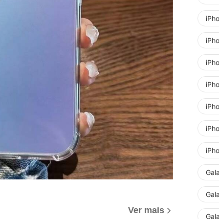
iPh
iPh
iPh
iPh
iPho
iPh
iPho
Gal
Gal
Ver mais
Gal