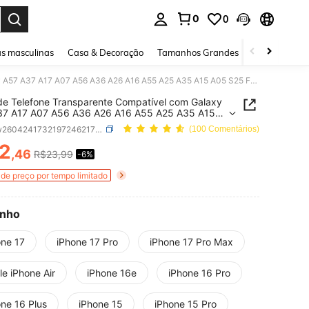
0
0
ar. Press Enter to select.
s masculinas
Casa & Decoração
Tamanhos Grandes
Joias e acessó
Capa de Telefone Transparente Compatível com Galaxy A57 A37 A17 A07 A56 A36 A26 A16 A55 A25 A35 A15 A05 S25 FE S26 Ultra S24 S23 S22 S21 Plus, com Cantos Protetores à Prova de Choque, Capa Protetora Transparente Ultra Fina
e Telefone Transparente Compatível com Galaxy
37 A17 A07 A56 A36 A26 A16 A55 A25 A35 A15
5 FE S26 Ultra S24 S23 S22 S21 Plus, com
SKU: sw260424173219724621756
(100 Comentários)
 Protetores à Prova de Choque, Capa Protetora
arente Ultra Fina
2
,46
R$23,99
-6%
ICE AND AVAILABILITY
de preço por tempo limitado
nho
one 17
iPhone 17 Pro
iPhone 17 Pro Max
e iPhone Air
iPhone 16e
iPhone 16 Pro
one 16 Plus
iPhone 15
iPhone 15 Pro