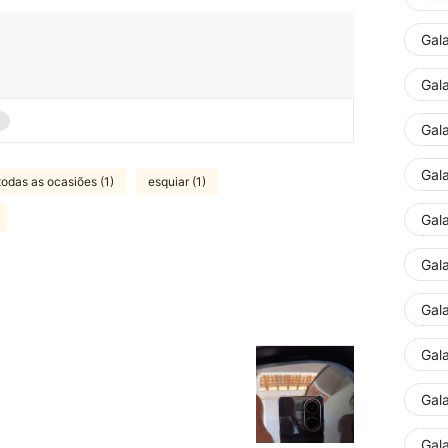
Gal
Gal
Gala
Gal
todas as ocasiões (1)
esquiar (1)
Gal
Gal
Gal
Gal
Gal
Gal