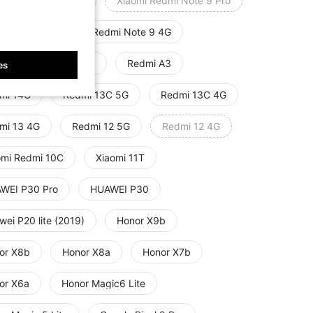
mi Note 9 Pro Max
Xiaomi Redmi Note 9 Pro
mi Note 9 5G
Redmi Note 9 4G
omi Redmi Note 8 Pro
Redmi A3
es
mi 14C
Redmi 13C 5G
Redmi 13C 4G
mi 13 4G
Redmi 12 5G
Redmi 12 4G
omi Redmi 10C
Xiaomi 11T
WEI P30 Pro
HUAWEI P30
ei P20 lite (2019)
Honor X9b
or X8b
Honor X8a
Honor X7b
or X6a
Honor Magic6 Lite