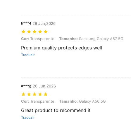
h***4
29 Jun,2026
Cor: Transparente, Tamanho: Samsung Galaxy A57 5G
Cor:
Transparente
Tamanho:
Samsung Galaxy A57 5G
Premium quality protects edges well
Traduzir
a***g
26 Jun,2026
Cor: Transparente, Tamanho: Galaxy A56 5G
Cor:
Transparente
Tamanho:
Galaxy A56 5G
Great product to recommend it
Traduzir