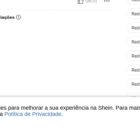
Útil (1)
Red
liações
Red
Red
Red
Red
Red
Xia
s para melhorar a sua experiência na Shein. Para mai
sa
Política de Privacidade
.