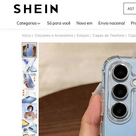
A57
Use up 
Categorias
Só para você
Novo em
Envio nacional
Pr
Início
Celulares e Acessórios
Estojos
Capas de Telefone
Capa
/
/
/
/