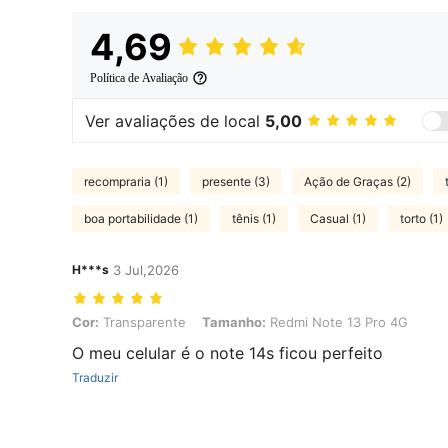
4,69
Política de Avaliação
Ver avaliações de local
5,00
recompraria (1)
presente (3)
Ação de Graças (2)
boa portabilidade (1)
tênis (1)
Casual (1)
torto (1)
H***s
3 Jul,2026
Cor: Transparente, Tamanho: Redmi Note 13 Pro 4G
Cor:
Transparente
Tamanho:
Redmi Note 13 Pro 4G
O meu celular é o note 14s ficou perfeito
Traduzir