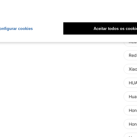
Red
Red
Xia
onfigurar cookies
Aceitar todos os cooki
Red
Red
Xia
HUA
Huaw
Hon
Hon