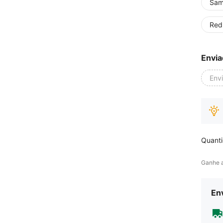
Sam
Red
Envia
Env
Quant
Ganhe 
Env