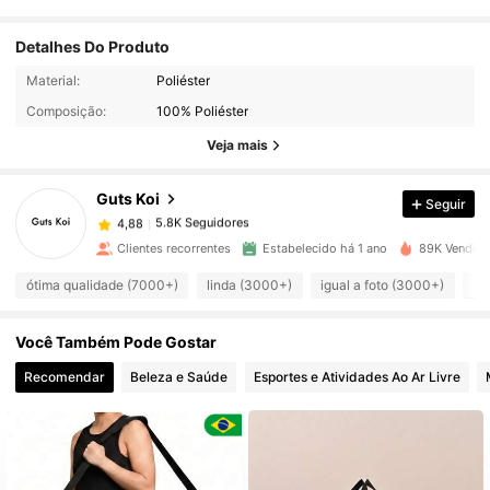
Detalhes Do Produto
Material:
Poliéster
5.8K Seguidores
4,88
Composição:
100% Poliéster
Veja mais
5.8K Seguidores
4,88
Guts Koi
Seguir
5.8K Seguidores
4,88
Clientes recorrentes
Estabelecido há 1 ano
89K Vendido
ótima qualidade (7000+)
linda (3000+)
igual a foto (3000+)
út
5.8K Seguidores
4,88
Você Também Pode Gostar
5.8K Seguidores
4,88
Recomendar
Beleza e Saúde
Esportes e Atividades Ao Ar Livre
5.8K Seguidores
4,88