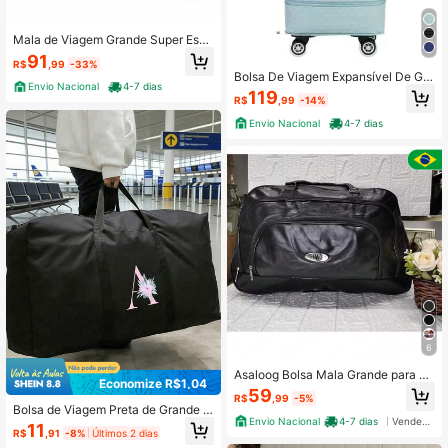
Mala de Viagem Grande Super Espa
çosa Feminina e Masculina Promoç
91
R$
,99
-33%
ão
Bolsa De Viagem Expansível De Gra
Envio Nacional
4-7 dias
nde Capacidade Com Rodas mala
119
R$
,99
-14%
Envio Nacional
4-7 dias
6
Asaloog Bolsa Mala Grande para Vi
Economize R$1,04
agens Espaçosa Ref: HWJ
59
R$
,99
-5%
Bolsa de Viagem Preta de Grande C
Envio Nacional
4-7 dias
Vendedor Indicado
apacidade com Estampa Floral Letr
11
R$
,91
-8%
Últimos 2 dias
a A, Bolsa de Viagem Portátil e Durá