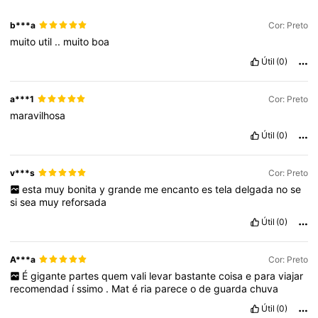
b***a
Cor: Preto
muito
util
..
muito
boa
Útil
(0)
a***1
Cor: Preto
maravilhosa
Útil
(0)
v***s
Cor: Preto
esta
muy
bonita
y
grande
me
encanto
es
tela
delgada
no
se
si
sea
muy
reforsada
Útil
(0)
A***a
Cor: Preto
É
gigante
partes
quem
vali
levar
bastante
coisa
e
para
viajar
recomendad
í
ssimo
.
Mat
é
ria
parece
o
de
guarda
chuva
Útil
(0)