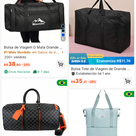
5.8K Seguidores
4,88
5.8K Seguidores
4,88
5.8K Seguidores
4,88
6
Bolsa de Viagem G Mala Grande Re
sistente Dobrável 45L Reforçada F
#1 Mais Vendido
em Sacos de viagem dobráveis
amilia Impermeável Durável Prática
200+ vendido
5.8K Seguidores
4,88
Multiuso Alça Ajustável Pronta Entr
Economize R$11,74
38
ega Fábrica
R$
,90
-35%
Bolsa Tote de Viagem de Grande C
Envio Nacional
4-7 dias
apacidade, Bolsa de Armazenamen
Estabelecido há 1 ano
5.8K Seguidores
4,88
to para Mudança, Viagem e Dormitó
35
rio com Zíper e Alça Reforçada, Ace
R$
,21
-25%
ssório para Quarto