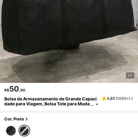
1/7
50
R$
,90
Bolsa de Armazenamento de Grande Capaci
4,85
(
1000+
)
dade para Viagem, Bolsa Tote para Muda
nça, Viagem, Uso em Dormitório com Zíp
er e Alça Reforçada, Acessório de Quarto
Cor: Preto