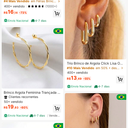
adas e Lisas Sem Pedras Banhado
#4 Mais Vendido
em Férias Brincos Femininos
Ouro 18k prata 925 Feminina Antial
400+ vendido
(1000+)
érgico Elegantes e Duráveis
16
R$
,14
-73%
Envio Nacional
4-7 dias
Trio Brinco de Argola Click Lisa Our
o 18K a prata 925 Antialérgico com
#10 Mais Vendido
em 50% + desconto Brincos femininos
KIT 3 pares branco
400+ vendido
13
R$
,49
-55%
Envio Nacional
4-7 dias
Brinco Argola Feminina Trançada Fi
o Diamantado Banhado a Ouro 18K
Clientes recorrentes
- D France Semijóias
50+ vendido
19
R$
,93
-60%
Envio Nacional
4-7 dias
Vendedor Indicado