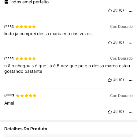
lindos
amei
perfeito
Útil
(0)
i***4
Cor: Dourado
lindo
ja
comprei
dessa
marca
v
á
rias
vezes
Útil
(0)
i***4
Cor: Dourado
n
ã
o
chegou
s
ó
que
j
á
é
5
vez
que
pe
ç
o
dessa
marca
estou
gostando
bastante
Útil
(0)
t***7
Cor: Dourado
Amei
Útil
(0)
Detalhes Do Produto
20K Seguidores
4,93