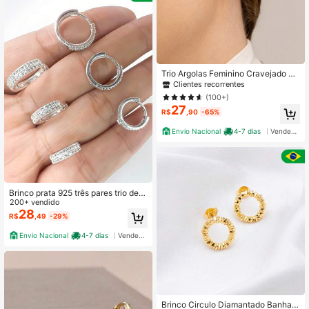
Trio Argolas Feminino Cravejado e
m Zircônias Banhado a Ouro 18K -
Clientes recorrentes
D France Semijóias Carnaval
(100+)
27
R$
,90
-65%
Envio Nacional
4-7 dias
Vendedor Indicado
Brinco prata 925 três pares trio de a
rgola decoração corporal feminina
200+ vendido
estiloso delicado com bolinhas ban
28
R$
,49
-29%
hado
Envio Nacional
4-7 dias
Vendedor Indicado
Brinco Circulo Diamantado Banhad