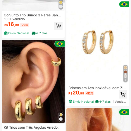
Conjunto Trio Brinco 3 Pares Banha
da em Prata 925 e Ouro 18k.
100+ vendido
16
R$
,99
-79%
Envio Nacional
4-7 dias
5
Brincos em Aço Inoxidável com Zirc
20
ônias - Clipes para Orelha e Piercin
R$
,99
-52%
g Corporal
Envio Nacional
4-7 dias
Vendedor Indicado
Kit Trios com Três Argolas Arredond