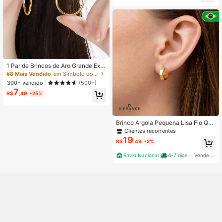
o Dia dos Namorados, Dia das Mãe
s, Aniversário e Outras Ocasiões
1 Par de Brincos de Aro Grande Exa
gerados Clássicos de Aço Inoxidáv
#8 Mais Vendido
em Símbolo do infinito Brincos Femininos
el, Brincos de Círculo de Titânio, Nã
300+ vendido
(500+)
o Alergênicos e Resistentes à Desc
7
oloração, Joia na Cor Dourada para
R$
,49
-25%
Mulheres
Brinco Argola Pequena Lisa Fio Qua
drado Banhado a Ouro 18K - D Fran
Clientes recorrentes
ce Semijoias
19
R$
,49
-2%
Envio Nacional
4-7 dias
Vendedor Indicado