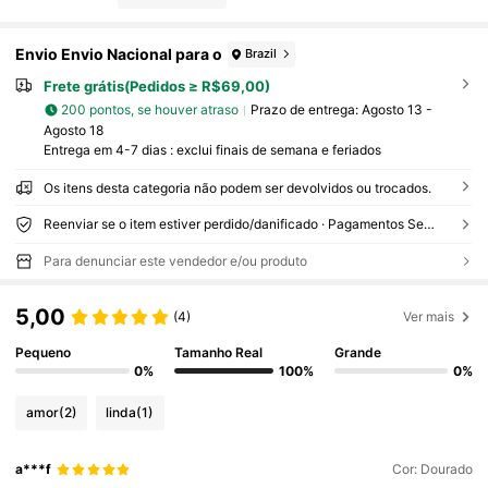
Envio Envio Nacional para o
Brazil
Frete grátis(Pedidos ≥ R$69,00)
200 pontos, se houver atraso
Prazo de entrega:
Agosto 13 -
Agosto 18
Entrega em 4-7 dias : exclui finais de semana e feriados
Os itens desta categoria não podem ser devolvidos ou trocados.
Reenviar se o item estiver perdido/danificado · Pagamentos Seguros · Proteção de privacidade
Para denunciar este vendedor e/ou produto
5,00
(4)
Ver mais
Pequeno
Tamanho Real
Grande
0%
100%
0%
amor
(2)
linda
(1)
a***f
Cor: Dourado