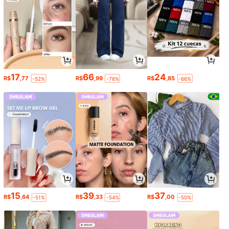
17
66
24
R$
,77
R$
,99
R$
,85
-52%
-76%
-66%
15
39
37
R$
,64
R$
,33
R$
,00
-51%
-54%
-50%