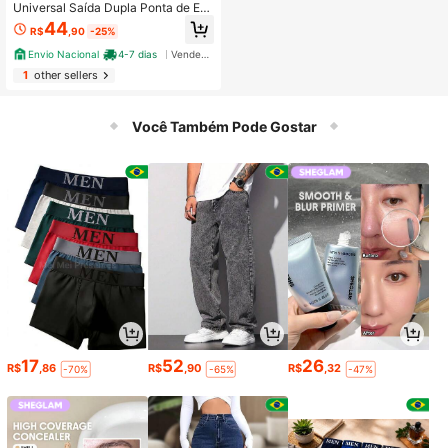
Universal Saída Dupla Ponta de Esc
ape Aço Inoxidável Auto Silenciado
44
R$
,90
-25%
r do Carro
Envio Nacional
4-7 dias
Vendedor Indicado
1
other sellers
Você Também Pode Gostar
17
52
26
R$
,86
R$
,90
R$
,32
-70%
-65%
-47%