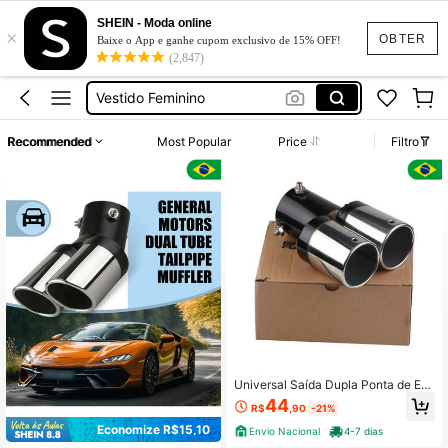
SHEIN - Moda online
×
Vestido Longo
OBTER
Baixe o App e ganhe cupom exclusivo de 15% OFF!
(2,847)
Automotivo
Vestido Feminino
Conjunto Feminino
Recommended
Most Popular
Price
Filtro
Vestido De Festa Casamento
Vestido Longo
Automotivo
Universal Saída Dupla Ponta de Esc
ape Aço Inoxidável Auto Silenciado
44
R$
,90
-21%
r do Carro
Economize R$15,10
Envio Nacional
4-7 dias