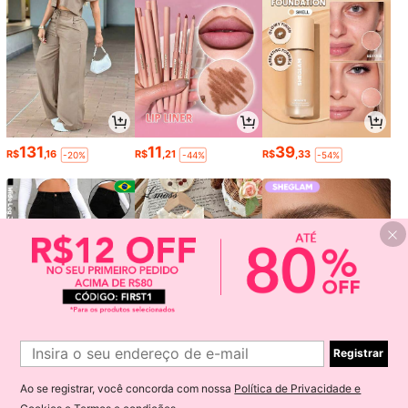
131
11
39
R$
,16
R$
,21
R$
,33
-20%
-44%
-54%
Registrar
59
35
18
R$
,90
R$
,33
R$
,96
-63%
-38%
-39%
Ao se registrar, você concorda com nossa
Política de Privacidade e
1