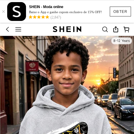
SHEIN - Moda online
×
OBTER
Baixe o App e ganhe cupom exclusivo de 15% OFF!
(2,847)
8-12 Years