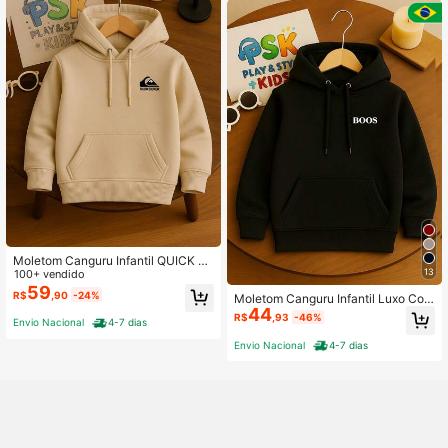
erno
Moletom Canguru Infantil QUICK SI
13
LVER Com Capuz Algodão Criança
100+ vendido
Confortável Várias Cores e Tamanh
59
R$
,90
-24%
Moletom Canguru Infantil Luxo Com
o
44
Capuz Algodão Criança Confortáve
R$
,93
-46%
Envio Nacional
4-7 dias
l Várias Cores e Tamanho
Envio Nacional
4-7 dias