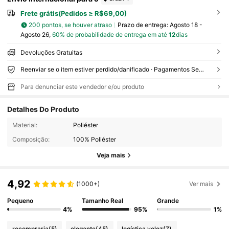
Frete grátis(Pedidos ≥ R$69,00)
200 pontos, se houver atraso
Prazo de entrega:
Agosto 18 -
Agosto 26,
60% de probabilidade de entrega em até
12
dias
Devoluções Gratuitas
Reenviar se o item estiver perdido/danificado · Pagamentos Seguros · Proteção de privacidade
Para denunciar este vendedor e/ou produto
Detalhes Do Produto
Material:
Poliéster
Composição:
100% Poliéster
Veja mais
4,92
(1000+)
Ver mais
Pequeno
Tamanho Real
Grande
4%
95%
1%
recompraria
(5)
elegante
(45)
logística veloz
(7)