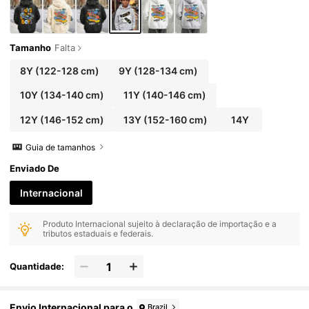
Tamanho
Falta
8Y
(122-128 cm)
9Y
(128-134 cm)
10Y
(134-140 cm)
11Y
(140-146 cm)
12Y
(146-152 cm)
13Y
(152-160 cm)
14Y
Guia de tamanhos
Enviado De
Internacional
Produto Internacional sujeito à declaração de importação e a
tributos estaduais e federais.
Quantidade:
Envio Internacional para o
Brazil