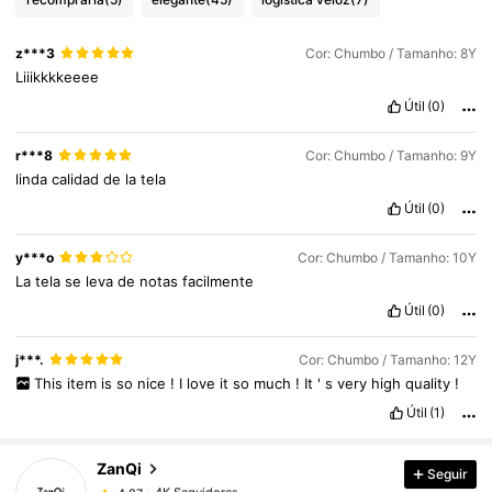
z***3
Cor: Chumbo / Tamanho: 8Y
Liiikkkkeeee
Útil
(0)
r***8
Cor: Chumbo / Tamanho: 9Y
linda
calidad
de
la
tela
Útil
(0)
y***o
Cor: Chumbo / Tamanho: 10Y
La
tela
se
leva
de
notas
facilmente
Útil
(0)
4K Seguidores
4,87
j***.
Cor: Chumbo / Tamanho: 12Y
This
item
is
so
nice
!
I
love
it
so
much
!
It
'
s
very
high
quality
!
4K Seguidores
4,87
Útil
(1)
ZanQi
Seguir
4K Seguidores
4,87