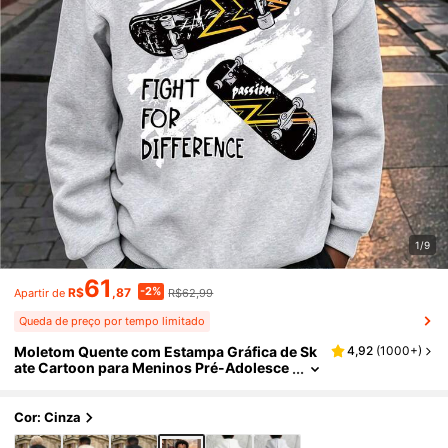
1/9
61
-2%
R$
,87
R$62,99
Apartir de
Queda de preço por tempo limitado
Moletom Quente com Estampa Gráfica de Sk
4,92
(
1000+
)
ate Cartoon para Meninos Pré-Adolesce
ntes
Cor: Cinza