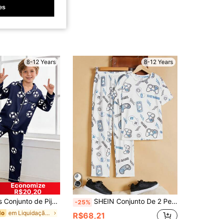
es
8-12 Years
8-12 Years
Economize
R$20,20
Manga Longa com Estampa de Futebol Azul para Meninos Pré-Adolescentes
SHEIN Conjunto De 2 Peças De Roupa De Casa Casual E Confortável Para Meninos
-25%
em Liquidação de Verão Pijama De Meninos Adolescen
do
R$68,21