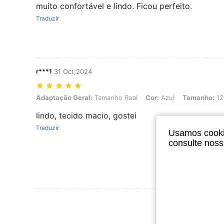
muito confortável e lindo. Ficou perfeito.
Traduzir
r***1
31 Oct,2024
Adaptação Geral: Tamanho Real, Cor: Azul, Tamanho: 12Y
Adaptação Geral:
Tamanho Real
Cor:
Azul
Tamanho:
12
lindo, tecido macio, gostei
Traduzir
Usamos cookie
consulte nos
Ver Mais Ava