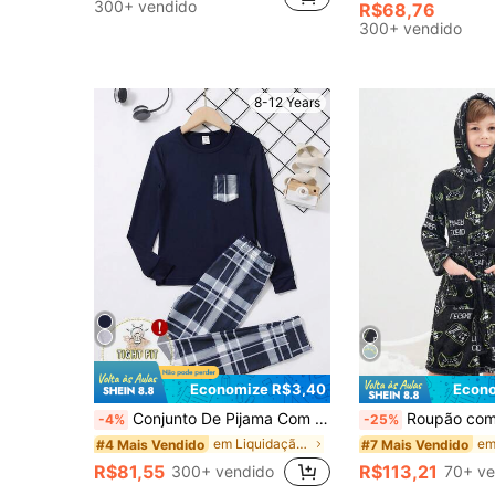
300+ vendido
(1000+
(1000+
R$68,76
#1 Mais Vendido
300+ vendido
(1000+
8-12 Years
Economize R$3,40
Econo
Conjunto De Pijama Com Estampa Xadrez, Com Bolso E Ajuste Confortável, Para Pré-adolescentes
Roupão com Capuz com Cordão, Estampa d
-4%
-25%
em Liquidação de Verão Pijama De Meninos Adolescen
#4 Mais Vendido
#7 Mais Vendido
R$81,55
R$113,21
300+ vendido
70+ ve