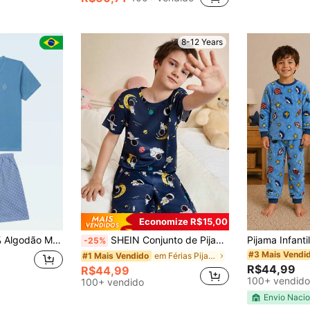
8-12 Years
Economize R$15,00
 Curta Roupa De Dormir Criança Adolescente Conforto
SHEIN Conjunto de Pijama Infantil Estampa Digital de Astronauta
-25%
#3 Mais Vendi
em Férias Pijama De Meninos Adolescentes
#1 Mais Vendido
R$44,99
R$44,99
100+ vendido
100+ vendido
Envio Nacio