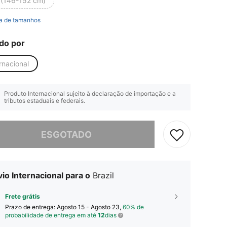
 (146-152 cm)
a de tamanhos
do por
rnacional
Produto Internacional sujeito à declaração de importação e a
tributos estaduais e federais.
e, este produto está esgotado.
ESGOTADO
io Internacional para o
Brazil
Frete grátis
Prazo de entrega:
Agosto 15 - Agosto 23,
60% de
probabilidade de entrega em até
12
dias