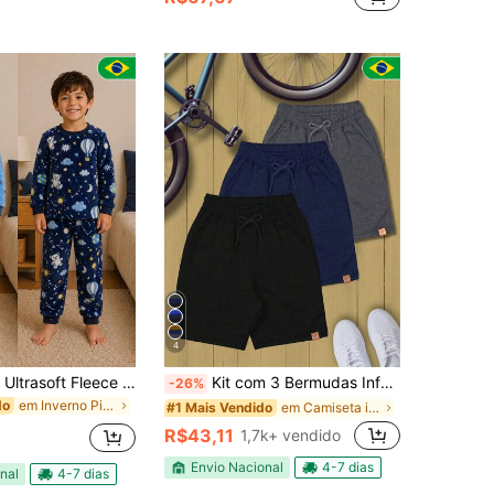
4
Pijama Infantil Ultrasoft Fleece – Super Quentinho e Aconchegante
Kit com 3 Bermudas Infantil Menino de Moletom com 2 Bolsos Grandes- Pronta Entrega
-26%
em Inverno Pijama De Meninos Adolescentes
do
em Camiseta infantil para meninos adolescentes
#1 Mais Vendido
R$43,11
1,7k+ vendido
Envio Nacional
4-7 dias
nal
4-7 dias