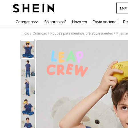
Motf
Use up 
Categorias
Só para você
Novo em
Envio nacional
Pr
Início
Crianças
Roupas para meninos pré adolescentes
Pijama
/
/
/