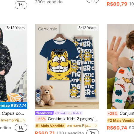
)
)
200+ vendido
R$80,79
10
em Azul Pijama De Meninos Adolescentes
)
8-12 Years
8-12 Years
5
mize R$37,74
e Jogo para Menino Pré-Adolescente
Conjunto de Pijama de 
Genkimix Kids
-25%
Genkimix Kids 2 peças/conjunto Camiseta de Manga Curta com Gola Redonda e Estampa de Tigre Azul Marinho para Meninos Mais Velhos & Calça de Moletom Azul Folgada, Roupa de Estar em Casa Casual e Confortável
-25%
em Inverno Pijama De Meninos Adolescentes
#2 Mais Vendi
em novo Pijama masculino
#1 Mais Vendido
R$60,74
ndido
90
R$60,71
100+ vendido