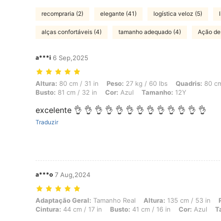
recompraria (2)
elegante (41)
logística veloz (5)
alças confortáveis (4)
tamanho adequado (4)
Ação de
a***i
6 Sep,2025
Altura: 80 cm / 31 in, Peso: 27 kg / 60 lbs, Quadris: 80 cm / 31 in, C
Altura:
80 cm / 31 in
Peso:
27 kg / 60 lbs
Quadris:
80 cm
Busto:
81 cm / 32 in
Cor:
Azul
Tamanho:
12Y
excelente 👌 👌 👌 👌 👌 👌 👌 👌 👌 👌 👌 👌 👌
Traduzir
a***o
7 Aug,2024
Adaptação Geral: Tamanho Real, Altura: 135 cm / 53 in, Peso: 30 kg / 
Adaptação Geral:
Tamanho Real
Altura:
135 cm / 53 in
Cintura:
44 cm / 17 in
Busto:
41 cm / 16 in
Cor:
Azul
T