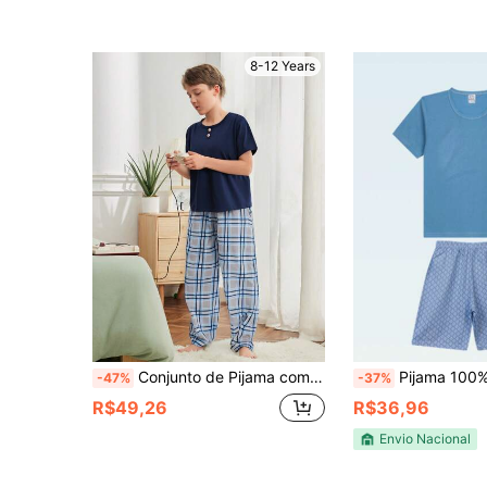
8-12 Years
Conjunto de Pijama com Camisa de Manga Curta e Calça com Decoração de Botão Xadrez para Meninos Pré-Adolescentes
Pijama 100% Algodão Menino Juvenil Masculino Com Manga
-47%
-37%
R$49,26
R$36,96
Envio Nacional