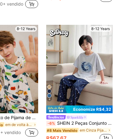
0+ vendido
8-12 Years
8-12 Years
4
Economize R$4,32
Menino Pré-adolescente com Estampa Fofa de Animal
Sparklily
SHEIN 2 Peças Conjunto de Top de Manga Curta e Calça Casual com Estampa de Céu Estrelado para Meninos, Roupa de Descanso Confortável
-6%
em de volta às aulas Pijama De Meninos Adolescente
do
em Cinza Pijama De Meninos Adolescentes
#8 Mais Vendido
+ vendido
R$67,67