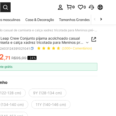
0
0
ar. Press Enter to select.
s masculinas
Casa & Decoração
Tamanhos Grandes
Joias e acessó
SHEIN Leap Crew Conjunto pijama acolchoado casual de camiseta e calça xadrez tricotada para Meninos pré-adolescentes
Leap Crew Conjunto pijama acolchoado casual
iseta e calça xadrez tricotada para Meninos pré-
centes
k2403124391021041
(1000+ Comentários)
2
,71
R$95,99
-24%
ICE AND AVAILABILITY
ete grátis
nho
(122-128 cm)
9Y (128-134 cm)
 (134-140 cm)
11Y (140-146 cm)