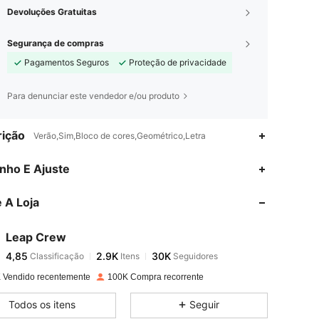
Devoluções Gratuitas
Segurança de compras
Pagamentos Seguros
Proteção de privacidade
Para denunciar este vendedor e/ou produto
ição
Verão,Sim,Bloco de cores,Geométrico,Letra
4,85
2.9K
30K
nho E Ajuste
 A Loja
4,85
2.9K
30K
Leap Crew
4,85
2.9K
30K
Classificação
Itens
Seguidores
j***s
pago
1 dia atrás
 Vendido recentemente
100K Compra recorrente
4,85
2.9K
30K
Todos os itens
Seguir