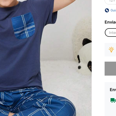
12Y
Gui
Envia
Inte
Desculp
Env