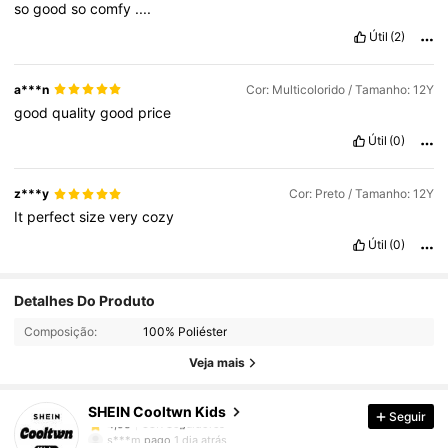
so
good
so
comfy
....
Útil
(2)
a***n
Cor: Multicolorido / Tamanho: 12Y
good
quality
good
price
Útil
(0)
z***y
Cor: Preto / Tamanho: 12Y
It
perfect
size
very
cozy
Útil
(0)
38K Seguidores
4,95
Detalhes Do Produto
Composição:
100% Poliéster
38K Seguidores
4,95
Veja mais
SHEIN Cooltwn Kids
Seguir
38K Seguidores
4,95
s***m
pago
1 dia atrás