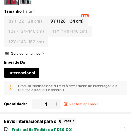
Tamanho
Falta
1 left
8Y
(122-128 cm)
9Y
(128-134 cm)
10Y
(134-140 cm)
11Y
(140-146 cm)
12Y
(146-152 cm)
Guia de tamanhos
Enviado De
Internacional
Produto Internacional sujeito à declaração de importação e a
tributos estaduais e federais.
Quantidade:
Restam apenas 1!
Envio Internacional para o
Brazil
Frete grátis(Pedidos ≥ R$69,00)