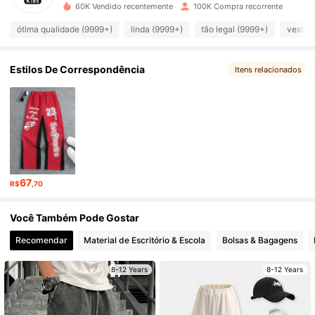
60K Vendido recentemente
100K Compra recorrente
38K Seguidores
4,95
ótima qualidade (9999+)
linda (9999+)
tão legal (9999+)
veste 
38K Seguidores
4,95
Estilos De Correspondência
Itens relacionados
38K Seguidores
4,95
38K Seguidores
4,95
67
R$
,70
38K Seguidores
4,95
Você Também Pode Gostar
Recomendar
Material de Escritório & Escola
Bolsas & Bagagens
38K Seguidores
4,95
8-12 Years
8-12 Years
38K Seguidores
4,95