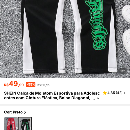
1/7
49
-55%
R$
,99
R$111,95
SHEIN Calça de Moletom Esportiva para Adolesc
4,85
(
42
)
entes com Cintura Elástica, Bolso Diagonal,
Estampa de Letra e Retalhos em Cores Cont
rastantes
Cor: Preto