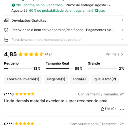
200 pontos, se houver atraso
Prazo de entrega:
Agosto 17 -
Agosto 25,
60% de probabilidade de entrega em até
12
dias
Devoluções Gratuitas
Reenviar se o item estiver perdido/danificado · Pagamentos Seguros · Proteção de privacidade
Para denunciar este vendedor e/ou produto
4,85
(42)
Ver mais
Pequeno
Tamanho Real
Grande
13%
85%
2%
Looks de Inverno
(1)
elegante
(1)
linda
(4)
igual a foto
(2)
r***6
Cor: Vermelho / Tamanho: 9Y
Linda
demais
material
excelente
super
recomendo
amei
Útil
(0)
G***i
Cor: Multicolorido / Tamanho: 12Y