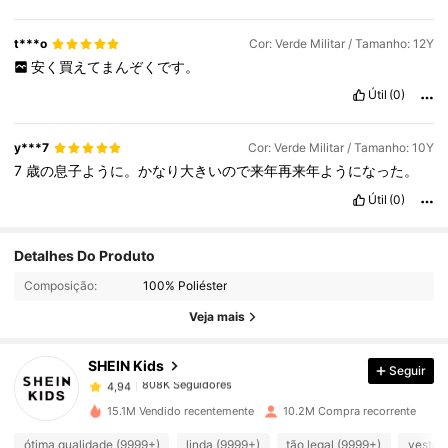
t***o
Cor: Verde Militar / Tamanho: 12Y
安く買えてまんぞくです。
Útil
(0)
y***7
Cor: Verde Militar / Tamanho: 10Y
7
歳の息子ように。かなり大きいので来年再来年ようになった。
Útil
(0)
808K Seguidores
4,94
Detalhes Do Produto
Composição:
100% Poliéster
808K Seguidores
4,94
Veja mais
SHEIN Kids
Seguir
808K Seguidores
4,94
r***i
pago
1 dia atrás
15.1M Vendido recentemente
10.2M Compra recorrente
808K Seguidores
4,94
ótima qualidade (9999+)
linda (9999+)
tão legal (9999+)
veste 