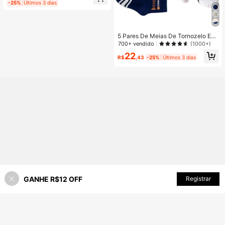
-25%
Últimos 3 dias
Uso Casual Diário, Esportes, Outon
o/Inverno
5 Pares De Meias De Tornozelo Esp
ortivas Respiráveis Com Design De
700+ vendido
(1000+)
Tênis De Primavera/verão, Adequa
22
das Para Crianças De 0 A 14 Anos
R$
,43
-25%
Últimos 3 dias
GANHE R$12 OFF
ADICIONAR AO CARRINHO
Registrar
48% OFF!