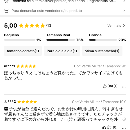
Reenviar se o item estiver perdido/danificado · Pagamentos Seguros · Proteção de privacidade
Para denunciar este vendedor e/ou produto
5,00
(13)
Ver mais
Pequeno
Tamanho Real
Grande
1%
76%
23%
tamanho correto
(1)
Para o dia a dia
(1)
ótima sustentação
(1)
m***1
Cor: Verde Militar / Tamanho: 9Y
ぽっちゃり
8
才にはちょうど良かった。てかワンサイズあげても
良かった。
Útil
(1)
カ***2
Cor: Verde Militar / Tamanho: 10Y
子供が自分で選んだので、お出かけの時用に購入。薄すぎもせ
ず風もそんなに通さずで着心地は良さそうです。ただチャックが
着てすぐに下の方から外れました（泣）頑張ってチャックを外し
て直りましたが、今後また着る時怖い。色味は商品紹介の写真通
Útil
(0)
りのイメージです。載せたのはめっちゃ白くなってます💦