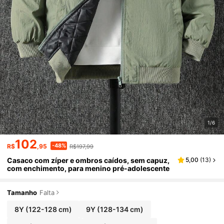
1/6
102
-48%
R$
,95
R$197,99
Casaco com zíper e ombros caídos, sem capuz,
5,00
(
13
)
com enchimento, para menino pré-adolescente
Tamanho
Falta
8Y
(122-128 cm)
9Y
(128-134 cm)