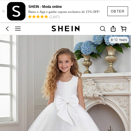
SHEIN - Moda online
×
OBTER
Baixe o App e ganhe cupom exclusivo de 15% OFF!
(2,847)
8-12 Years