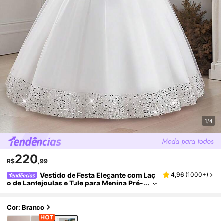
1/4
220
R$
,99
Vestido de Festa Elegante com Laç
4,96
(
1000+
)
o de Lantejoulas e Tule para Menina Pré-
Adolescente, Adequado para Eventos N
oturnos, Tiara Não Incluída
Cor: Branco