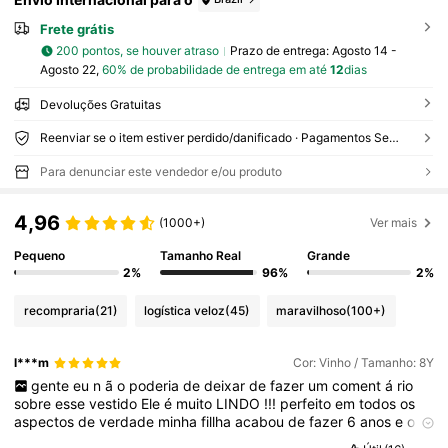
Frete grátis
200 pontos, se houver atraso
Prazo de entrega:
Agosto 14 -
Agosto 22,
60% de probabilidade de entrega em até
12
dias
Devoluções Gratuitas
Reenviar se o item estiver perdido/danificado · Pagamentos Seguros · Proteção de privacidade
Para denunciar este vendedor e/ou produto
4,96
(1000+)
Ver mais
Pequeno
Tamanho Real
Grande
2%
96%
2%
recompraria
(21)
logística veloz
(45)
maravilhoso
(100+)
l***m
Cor: Vinho / Tamanho: 8Y
gente
eu
n
ã
o
poderia
de
deixar
de
fazer
um
coment
á
rio
sobre
esse
vestido
Ele
é
muito
LINDO
!!!
perfeito
em
todos
os
aspectos
de
verdade
minha
fillha
acabou
de
fazer
6
anos
e
o
tamanho
8
ficou
ó
timo
!!!
essa
shein
foi
a
melhor
coisa
que