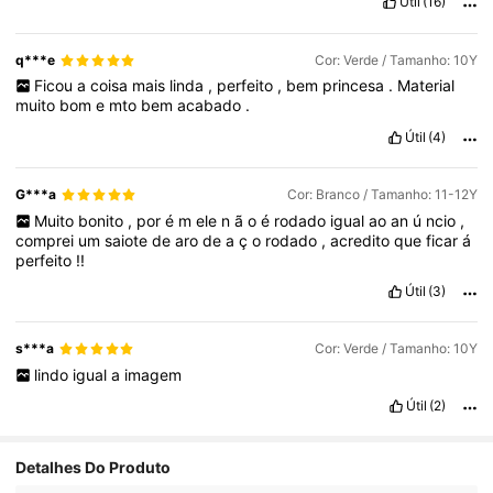
Útil
(16)
aconteceu
na
minha
fam
í
lia
no
sentido
de
beleza
viu
!
obrigada
SHEIN
!
q***e
Cor: Verde / Tamanho: 10Y
Ficou
a
coisa
mais
linda
,
perfeito
,
bem
princesa
.
Material
muito
bom
e
mto
bem
acabado
.
Útil
(4)
G***a
Cor: Branco / Tamanho: 11-12Y
Muito
bonito
,
por
é
m
ele
n
ã
o
é
rodado
igual
ao
an
ú
ncio
,
comprei
um
saiote
de
aro
de
a
ç
o
rodado
,
acredito
que
ficar
á
perfeito
!!
Útil
(3)
s***a
Cor: Verde / Tamanho: 10Y
lindo
igual
a
imagem
Útil
(2)
Detalhes Do Produto