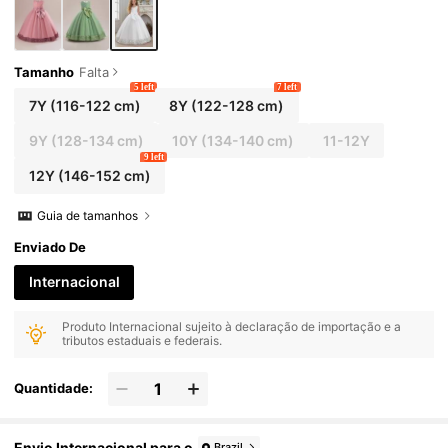
Tamanho
Falta
5 left
7 left
7Y
(116-122 cm)
8Y
(122-128 cm)
9Y
(128-134 cm)
10Y
(134-140 cm)
11-12Y
9 left
12Y
(146-152 cm)
Guia de tamanhos
Enviado De
Internacional
Produto Internacional sujeito à declaração de importação e a
tributos estaduais e federais.
Quantidade:
Envio Internacional para o
Brazil