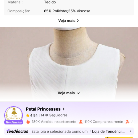
Material:
Tecido
Composição:
65% Poliéster,35% Viscose
Veja mais
147K Seguidores
4,94
147K Seguidores
4,94
Veja mais
Petal Princesses
147K Seguidores
4,94
n***a
pago
1 dia atrás
180K Vendido recentemente
110K Compra recorrente
Aum
147K Seguidores
4,94
Esta loja é selecionada como um
「Loja de Tendências」