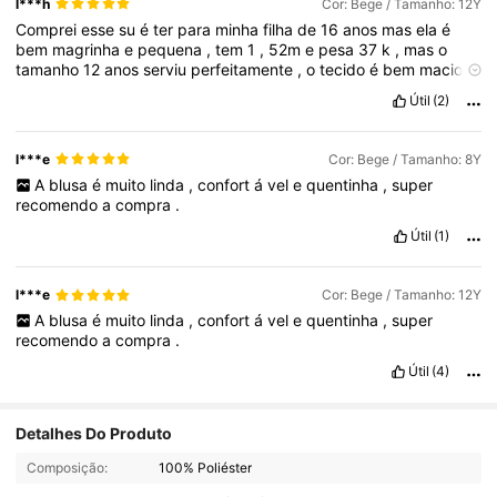
l***h
Cor: Bege / Tamanho: 12Y
Comprei
esse
su
é
ter
para
minha
filha
de
16
anos
mas
ela
é
bem
magrinha
e
pequena
,
tem
1
,
52m
e
pesa
37
k
,
mas
o
tamanho
12
anos
serviu
perfeitamente
,
o
tecido
é
bem
macio
,
quentinho
e
confort
á
vel
atende
muito
bem
à
s
temperaturas
Útil
(2)
frias
.
Eu
recomendo
a
compra
l***e
Cor: Bege / Tamanho: 8Y
A
blusa
é
muito
linda
,
confort
á
vel
e
quentinha
,
super
recomendo
a
compra
.
Útil
(1)
l***e
Cor: Bege / Tamanho: 12Y
A
blusa
é
muito
linda
,
confort
á
vel
e
quentinha
,
super
recomendo
a
compra
.
Útil
(4)
Detalhes Do Produto
Composição:
100% Poliéster