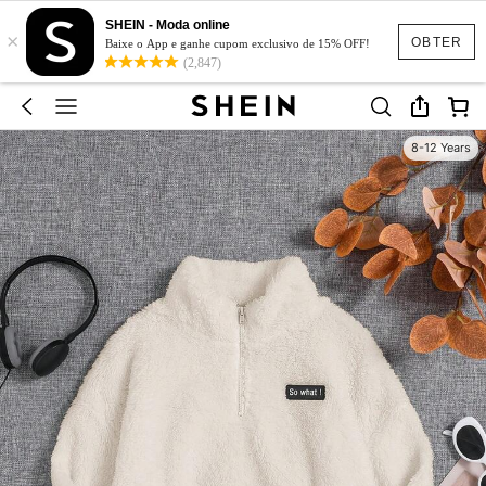
SHEIN - Moda online
×
OBTER
Baixe o App e ganhe cupom exclusivo de 15% OFF!
(2,847)
8-12 Years