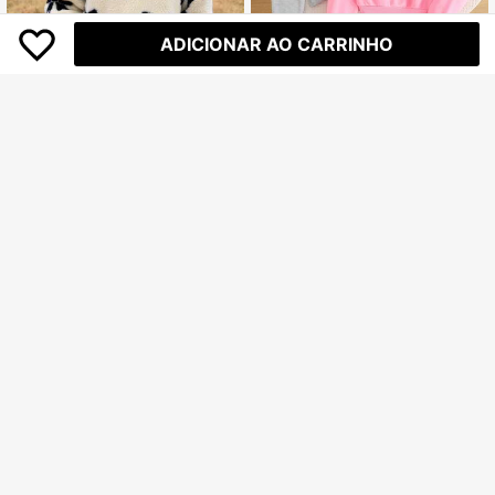
ADICIONAR AO CARRINHO
Economize R$25,31
4 peças/Conjunto Blusão Básico de
11
Manga Longa com Gola Careca par
185
R$
,59
-12%
a Meninas Tween, Uso Casual Diári
Emery Rose Kids
o
SHEIN Emery Rose Kids Moletom d
8-12 Years
e Fleece de Manga Longa com Dec
#4 Mais Vendido
em Nó de laço Moletons para meninas adolescentes
oração de Laço para Menina Pré-A
300+ vendido
(1000+)
dolescente, Estampa de Laço, Casu
61
al, Esportes, Outdoor, Outono e Inve
R$
,43
-25%
rno
8-12 Years
SHEIN Garota pré-adolescente Det