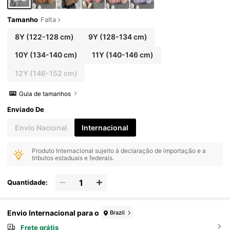
Tamanho
Falta
8Y
(122-128 cm)
9Y
(128-134 cm)
10Y
(134-140 cm)
11Y
(140-146 cm)
12Y
(146-152 cm)
Guia de tamanhos
Enviado De
Envio Nacional
Internacional
Produto Internacional sujeito à declaração de importação e a
tributos estaduais e federais.
Quantidade:
Envio Internacional para o
Brazil
Frete grátis