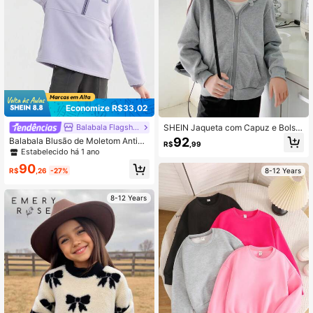
Economize R$33,02
SHEIN Jaqueta com Capuz e Bolso
Balabala Flagship Store
com Zíper na Frente, Cor Sólida, Us
92
Balabala Blusão de Moletom Anties
R$
,99
o Casual Diário para Meninas Pré-A
tatico para Meninas Pré-Adolescen
Estabelecido há 1 ano
dolescentes
tes BalaOne, Inverno 2025, Top Qu
90
ente para Meninos e Meninas
R$
,26
-27%
8-12 Years
8-12 Years