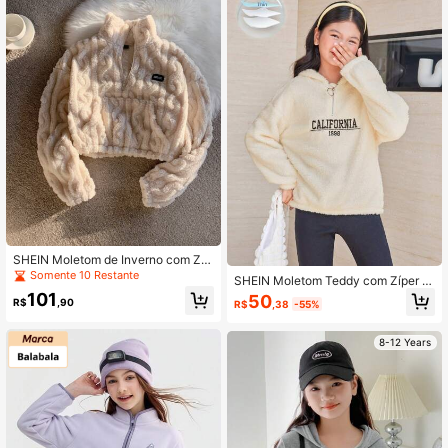
SHEIN Moletom de Inverno com Zíp
er de Fleece Duplo Bege para Meni
Somente 10 Restante
SHEIN Moletom Teddy com Zíper P
nas Pré-Adolescentes, Estilo Casua
arcial e Bordado de Letra para Meni
101
50
l de Rua Modesto de Outono para F
R$
,90
R$
,38
-55%
nas Pré-Adolescentes
eriados, Térmico, Grosso, Texturiza
do, Cropped de Manga Longa
8-12 Years