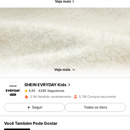
Veja mais
426K Seguidores
4,95
426K Seguidores
4,95
Veja mais
SHEIN EVRYDAY Kids
426K Seguidores
4,95
j***e
pago
1 dia atrás
3.1M Vendido recentemente
5.7M Compra recorrente
426K Seguidores
4,95
Seguir
Todos os itens
Você Também Pode Gostar
426K Seguidores
4,95