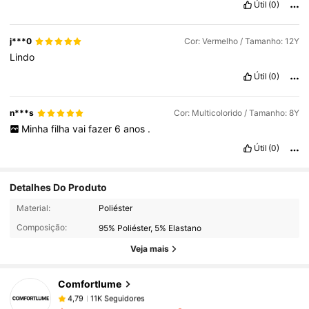
Útil
(0)
j***0
Cor: Vermelho / Tamanho: 12Y
Lindo
Útil
(0)
n***s
Cor: Multicolorido / Tamanho: 8Y
Minha
filha
vai
fazer
6
anos
.
Útil
(0)
Detalhes Do Produto
11K Seguidores
4,79
Material:
Poliéster
Composição:
95% Poliéster, 5% Elastano
11K Seguidores
4,79
Veja mais
Comfortlume
11K Seguidores
4,79
f***i
pago
1 dia atrás