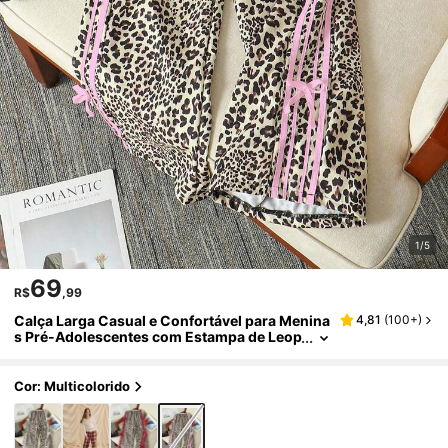
1/5
69
R$
,99
Calça Larga Casual e Confortável para Menina
4,81
(
100+
)
s Pré-Adolescentes com Estampa de Leop
ardo, Cordão Lateral e Laço Decorativo
Cor: Multicolorido