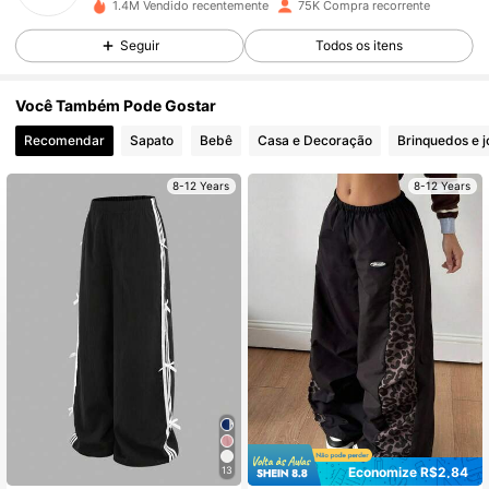
1.4M Vendido recentemente
75K Compra recorrente
11K Seguidores
4,79
Seguir
Todos os itens
Você Também Pode Gostar
11K Seguidores
4,79
Recomendar
Sapato
Bebê
Casa e Decoração
Brinquedos e j
8-12 Years
8-12 Years
11K Seguidores
4,79
11K Seguidores
4,79
11K Seguidores
4,79
11K Seguidores
4,79
Economize R$2,84
13
11K Seguidores
4,79