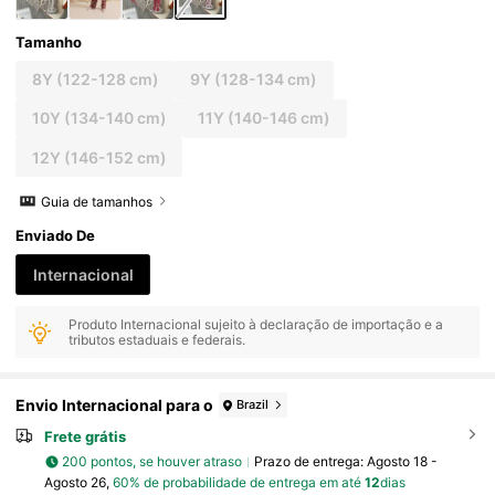
Tamanho
8Y
(122-128 cm)
9Y
(128-134 cm)
10Y
(134-140 cm)
11Y
(140-146 cm)
12Y
(146-152 cm)
Guia de tamanhos
Enviado De
Internacional
Produto Internacional sujeito à declaração de importação e a
tributos estaduais e federais.
Envio Internacional para o
Brazil
Frete grátis
200 pontos, se houver atraso
Prazo de entrega:
Agosto 18 -
Agosto 26,
60% de probabilidade de entrega em até
12
dias