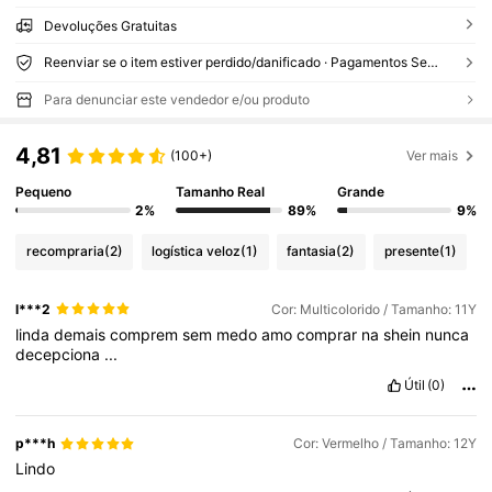
Devoluções Gratuitas
Reenviar se o item estiver perdido/danificado · Pagamentos Seguros · Proteção de privacidade
Para denunciar este vendedor e/ou produto
4,81
(100+)
Ver mais
Pequeno
Tamanho Real
Grande
2%
89%
9%
recompraria
(2)
logística veloz
(1)
fantasia
(2)
presente
(1)
l***2
Cor: Multicolorido / Tamanho: 11Y
linda
demais
comprem
sem
medo
amo
comprar
na
shein
nunca
decepciona
...
Útil
(0)
p***h
Cor: Vermelho / Tamanho: 12Y
Lindo