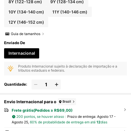
8Y
(122-128 cm)
9Y
(128-134 cm)
10Y
(134-140 cm)
11Y
(140-146 cm)
12Y
(146-152 cm)
Guia de tamanhos
Enviado De
Internacional
Produto Internacional sujeito à declaração de importação e a
tributos estaduais e federais.
Quantidade:
Envio Internacional para o
Brazil
Frete grátis(Pedidos ≥ R$69,00)
200 pontos, se houver atraso
Prazo de entrega:
Agosto 17 -
Agosto 25,
60% de probabilidade de entrega em até
12
dias