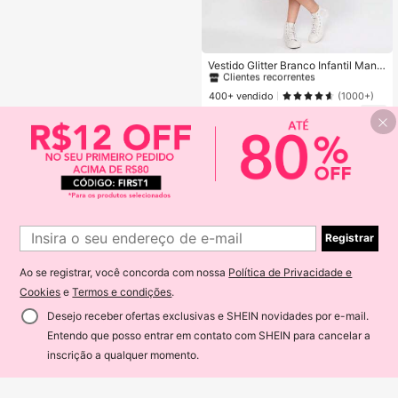
#1 Mais Vendido
em Branco Vestidos de meninas
Clientes recorrentes
Vestido Glitter Branco Infantil Mang
a Godê De Festa Rodado Princesa
#1 Mais Vendido
#1 Mais Vendido
em Branco Vestidos de meninas
em Branco Vestidos de meninas
Cinto Pérolas Temático Batizado
Clientes recorrentes
Clientes recorrentes
400+ vendido
(1000+)
#1 Mais Vendido
em Branco Vestidos de meninas
67
R$
,49
-66%
Últimos 2 dias
Clientes recorrentes
Envio Nacional
4-7 dias
Vendedor Indicado
Registrar
Ao se registrar, você concorda com nossa
Política de Privacidade e
Cookies
e
Termos e condições
.
Desejo receber ofertas exclusivas e SHEIN novidades por e-mail.
Entendo que posso entrar em contato com SHEIN para cancelar a
45% OFF!
ADICIONAR AO CARRINHO
inscrição a qualquer momento.