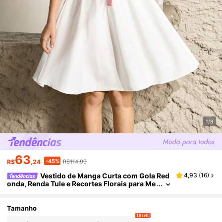
1/8
63
-45%
R$
,24
R$114,99
Vestido de Manga Curta com Gola Red
4,93
(
16
)
onda, Renda Tule e Recortes Florais para Me
ninas Pré-Adolescentes, Elegante e Ideal pa
ra Festa e Celebração
Tamanho
10 left