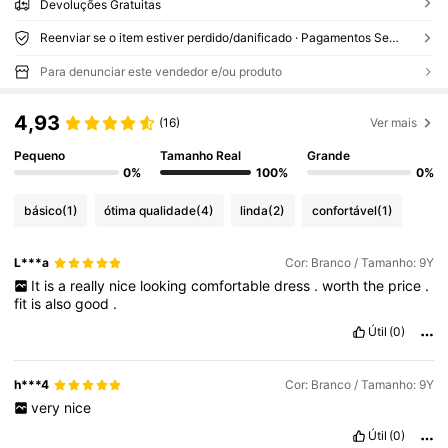
Devoluções Gratuitas
Reenviar se o item estiver perdido/danificado · Pagamentos Seguros · Proteção de privacidade
Para denunciar este vendedor e/ou produto
4,93
(16)
Ver mais
Pequeno
Tamanho Real
Grande
0%
100%
0%
básico
(1)
ótima qualidade
(4)
linda
(2)
confortável
(1)
L***a
Cor: Branco / Tamanho: 9Y
It
is
a
really
nice
looking
comfortable
dress
.
worth
the
price
.
fit
is
also
good
.
Útil
(0)
h***4
Cor: Branco / Tamanho: 9Y
very
nice
Útil
(0)