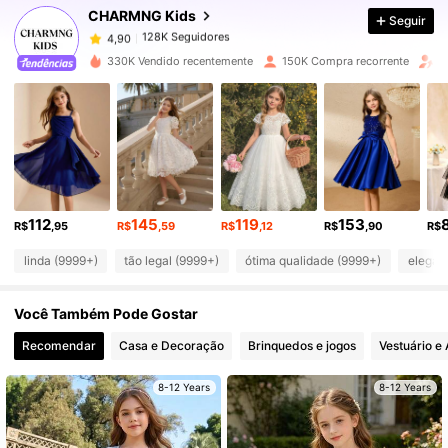
CHARMNG Kids
Seguir
128K Seguidores
4,90
o***1
pago
1 dia atrás
330K Vendido recentemente
150K Compra recorrente
A
128K Seguidores
4,90
128K Seguidores
4,90
128K Seguidores
4,90
112
145
119
153
R$
,95
R$
,59
R$
,12
R$
,90
R$
linda (9999+)
tão legal (9999+)
ótima qualidade (9999+)
elegan
128K Seguidores
4,90
Você Também Pode Gostar
128K Seguidores
4,90
Recomendar
Casa e Decoração
Brinquedos e jogos
Vestuário e
8-12 Years
8-12 Years
128K Seguidores
4,90