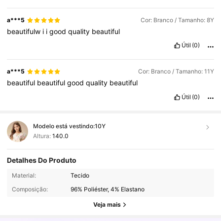
a***5
Cor: Branco / Tamanho: 8Y
beautifulw
i
i
good
quality
beautiful
Útil
(0)
a***5
Cor: Branco / Tamanho: 11Y
beautiful
beautiful
good
quality
beautiful
Útil
(0)
Modelo está vestindo:
10Y
Altura:
140.0
Detalhes Do Produto
128K Seguidores
4,90
Material:
Tecido
Composição:
96% Poliéster, 4% Elastano
128K Seguidores
4,90
Veja mais