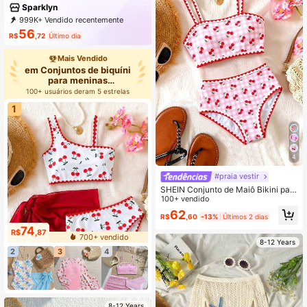
Sparklyn
999K+ Vendido recentemente
500K+ Compra recorrente
56
R$
,72
Último dia
134K Assinatura
Mais Vendido
em Conjuntos de biquíni
para meninas
adolescentes
100+ usuários deram 5 estrelas
1
4
#praia vestir
SHEIN Conjunto de Maiô Bikini para
Meninas Pré-Adolescentes, Estamp
100+ vendido
a Xadrez Rosa e Branco com Estam
62
R$
,60
-13%
Últimos 2 dias
pa de Cereja Vermelha, Top com Ac
abamento em Concha e Parte de B
74
R$
,87
700+ vendido
aixo Triângulo de Cintura Alta, 2 pe
8-12 Years
ças, Tecido de Malha, Moda, Casua
2
3
4
l, Elegante, Adequado para Nataçã
o, Férias de Verão, Praia, Piscina, F
esta, Feriado
8-12 Years