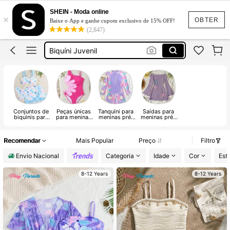
Maior Feminino Praia Juvenil
SHEIN - Moda online
×
OBTER
Baixe o App e ganhe cupom exclusivo de 15% OFF!
Biquíni Infantil
(2,847)
Biquíni Juvenil
Biquini Juvenil
Biquíni Infantil 10 Anos
Maior Feminino Praia Juvenil
Biquíni Infantil
Conjuntos de
Peças únicas
Tanquíni para
Saídas para
biquinis para
para meninas
meninas pré-
meninas pré-
meninas pré-
pré-
adolescentes
adolescentes
adolescentes
adolescentes
Recomendar
Mais Popular
Preço
Filtro
Envio Nacional
Categoria
Idade
Cor
Est
8-12 Years
8-12 Years