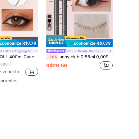
4
Economize R$7,79
Economize R$7,39
JUDYDOLL Flagship Store
Chic Beauty Brands Collection Store
ua Inferior, Ideal para Iniciantes, Uso Próprio, Presente, Maquiagem de Viagem, Essencial para Feriados, Marca de Nicho, Presente Surpresa, Novo Lançamento, Único, Presente para Amigos, Namorada, Essencial para Casamento, Convidado de Casamento, Festa de Solteiros, Maquiagem Feminina, Maquiagem Diária no Campus, Maquiagem Doce, Maquiagem Ousada, Maquiagem para Encontros
unny club 0,55ml 0,009mm Caneta Delineadora Líquida Ultra-Fina, Adequada para Linha d'água e Raiz dos Cílios, Altamente Pigmentada, Fluxo de Tinta Suave, Secagem Rápida, À Prova d'Água e à Prova de Suor
-20%
1000+)
R$29,56
 vendido
correntes