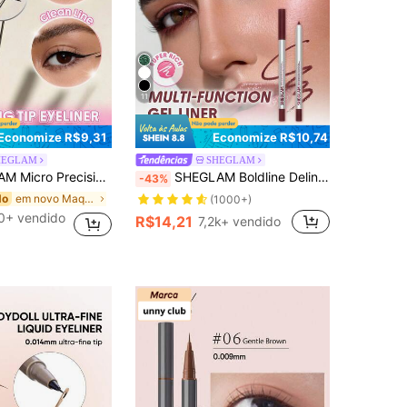
11
Economize R$9,31
Economize R$10,74
HEGLAM
SHEGLAM
Tip Delineador Marca De Beleza CosméTicos Maquiagem Para Mulheres E Meninas
SHEGLAM Boldline Delineador Em Gel Multifuncional De Longa DuraçãO-Burgundy Kohl Kajal Marca De Beleza CosméTicos Maquiagem Para Mulheres E Meninas
-43%
em novo Maquiagem para os olhos
do
(1000+)
0+ vendido
R$14,21
7,2k+ vendido