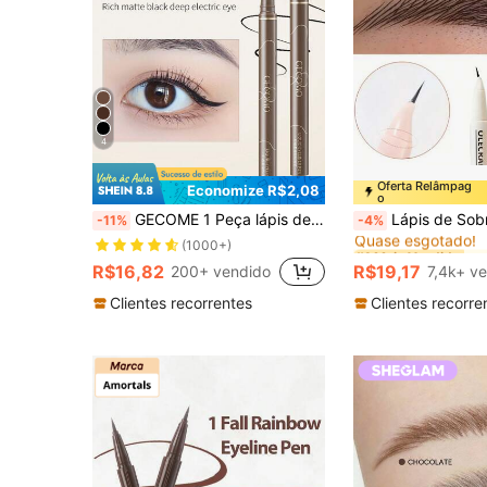
4
Oferta Relâmpag
Economize R$2,08
o
#1 Mais Vendido
GECOME 1 Peça lápis delineador de olhos líquido ultra fino, à prova d'água, resistente ao suor, à prova de borrões, suave, adequado para iniciantes
Lápis de Sobrancelha Angulado Ultrafino, Ponta de Caneta Ultrafina de 0,01mm, Caneta Delineadora de Ponta Curva Focada para Cílios Inferiores e Cantos 
-11%
-4%
Quase esgotado!
#1 Mais Vendido
#1 Mais Vendido
(1000+)
Quase esgotado!
Quase esgotado!
R$16,82
R$19,17
200+ vendido
7,4k+ v
#1 Mais Vendido
Quase esgotado!
Clientes recorrentes
Clientes recorre