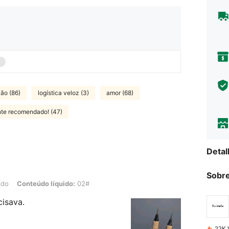
ão (86)
logística veloz (3)
amor (68)
te recomendado! (47)
Detal
Sobre
do líquido: 02#
ido
Conteúdo líquido:
02#
isava.