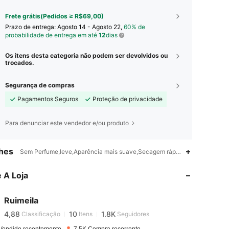
Frete grátis(Pedidos ≥ R$69,00)
Prazo de entrega:
Agosto 14 - Agosto 22,
60% de
probabilidade de entrega em até
12
dias
Os itens desta categoria não podem ser devolvidos ou
trocados.
Segurança de compras
Pagamentos Seguros
Proteção de privacidade
Para denunciar este vendedor e/ou produto
hes
4,88
10
1.8K
Sem Perfume,leve,Aparência mais suave,Secagem rápida,Líquido
 A Loja
4,88
10
1.8K
Ruimeila
4,88
10
1.8K
Classificação
Itens
Seguidores
n***9
pago
1 dia atrás