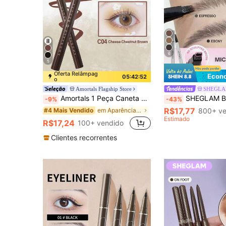
6
5
Oferta Relâmpag
Econo
05:42:51
o
Amortals Flagship Store
SHEGL
Amortals 1 Peça Caneta Delineador Líquido Marrom Ultra Fina 0,01mm – Secagem Rápida, Ponta Suave Fosca, À Prova d'Água, À Prova de Suor, À Prova de Borrões, Longa Duração, Pigmento Suave e Amigável à Pele, Ideal para Iniciantes e Maquiadores, Cosmético de Maquiagem para Olhos Viral e Essencial
SHEGLAM Brow-Fection Micro-Stroke Caneta LíQuida Para Sobrancelhas-09 
-9%
-43%
R$17,77
em Aparência mais suave Delineadores
800+ ve
#4 Mais Vendido
Estimado
R$17,24
100+ vendido
Clientes recorrentes