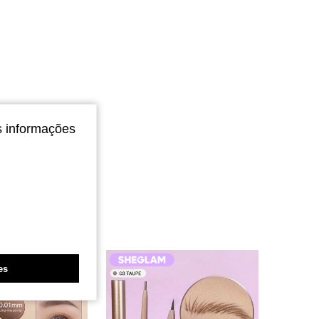
s informações
es