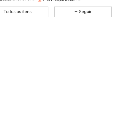
Vendido recentemente
7.5K Compra recorrente
4,88
10
1.8K
Todos os itens
Seguir
4,88
10
1.8K
4,88
10
1.8K
4,88
10
1.8K
4,88
10
1.8K
4,88
10
1.8K
4,88
10
1.8K