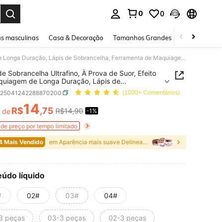
0
0
ar. Press Enter to select.
s masculinas
Casa & Decoração
Tamanhos Grandes
Joias e acessó
Lápis de Sobrancelha Ultrafino, À Prova de Suor, Efeito de Maquiagem de Longa Duração, Lápis de Sobrancelha, Ferramenta de Maquiagem para os Olhos - Adequado para Iniciantes
de Sobrancelha Ultrafino, À Prova de Suor, Efeito
quiagem de Longa Duração, Lápis de
celha, Ferramenta de Maquiagem para os Olhos -
b25041242288870200
(1000+ Comentários)
do para Iniciantes
14
R$
,75
R$14,90
r de
-1%
ICE AND AVAILABILITY
de preço por tempo limitado
4 Mais Vendido
em Aparência mais suave Delineadores
údo líquido
#
02#
03#
04#
3 peças
03-3 peças
02-3 peças