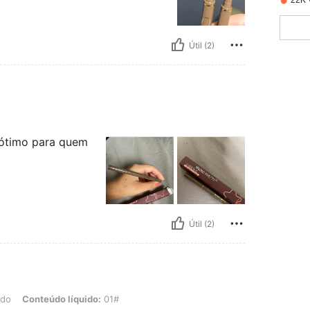
22K 
Útil (2)
e ótimo para quem
Útil (2)
do líquido: 01#
ido
Conteúdo líquido:
01#