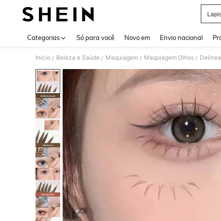
Lapi
Use up 
Categorias
Só para você
Novo em
Envio nacional
Pr
Início
Beleza e Saúde
Maquiagem
Maquiagem Olhos
Deline
/
/
/
/