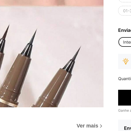
01-
Envia
Inte
Quant
Ganhe 
Ver mais
Env