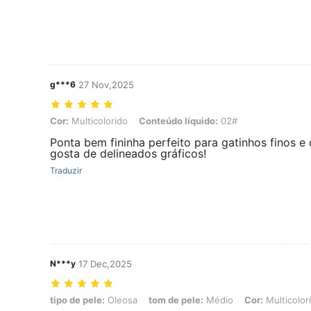
g***6
27 Nov,2025
Cor: Multicolorido, Conteúdo líquido: 02#
Cor:
Multicolorido
Conteúdo líquido:
02#
Ponta bem fininha perfeito para gatinhos finos 
gosta de delineados gráficos!
Traduzir
N***y
17 Dec,2025
tipo de pele: Oleosa, tom de pele: Médio, Cor: Multicolorido, Conteú
tipo de pele:
Oleosa
tom de pele:
Médio
Cor:
Multicolor