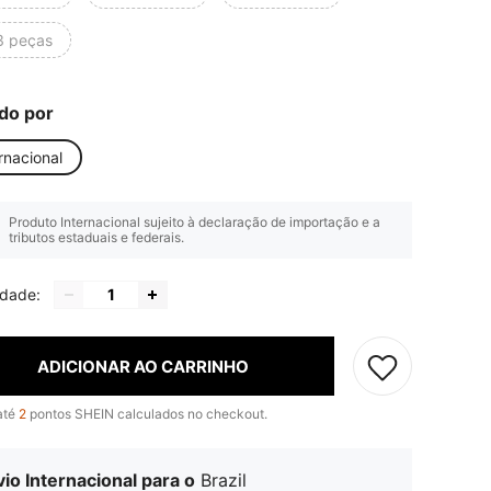
3 peças
do por
rnacional
Produto Internacional sujeito à declaração de importação e a
tributos estaduais e federais.
idade:
ADICIONAR AO CARRINHO
até
2
pontos SHEIN calculados no checkout.
io Internacional para o
Brazil