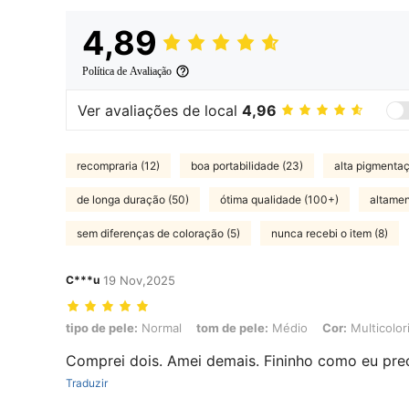
4,89
Política de Avaliação
Ver avaliações de local
4,96
recompraria (12)
boa portabilidade (23)
alta pigmentaç
de longa duração (50)
ótima qualidade (100+)
altamen
sem diferenças de coloração (5)
nunca recebi o item (8)
C***u
19 Nov,2025
tipo de pele: Normal, tom de pele: Médio, Cor: Multicolorido, Conteú
tipo de pele:
Normal
tom de pele:
Médio
Cor:
Multicolor
Comprei dois. Amei demais. Fininho como eu prec
Traduzir