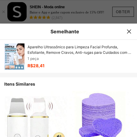
SHEIN - Moda online
×
OBTER
Baixe o App e ganhe cupom exclusivo de 15% OFF!
(2,847)
Semelhante
Aparelho Ultrassônico para Limpeza Facial Profunda,
Esfoliante, Remove Cravos, Anti-rugas para Cuidados com a
Pele
1 peça
R$28,41
Itens Similares