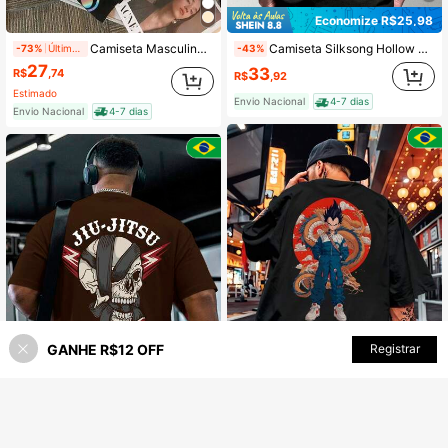
Economize R$25,98
Camiseta Masculina Adulto Infantil Plus Size Casual Street Wear Algodão Premium Sorisso X Urso Color Colorido Cartoon
Camiseta Silksong Hollow Knight Video Game Jogo 100% Algodão Streetwear Unissex Plus Size Camisa Masculina Feminina Blusa Moletom Brasil
-73%
Últimos 2 dias
-43%
27
33
R$
,74
R$
,92
Estimado
Envio Nacional
4-7 dias
Envio Nacional
4-7 dias
GANHE R$12 OFF
ADICIONAR AO CARRINHO
Registrar
73% OFF!
6
Camisa Camiseta Streetwear Dragon Sayajin Gohan Trunks Evolução Ball Anime Série 7150
-73%
Últimos 2 dias
Camiseta Oversized Masculina Jiu-Jitsu Caveira Faixa Preta Estampa Streetwear Luta Malha Premium Algodão Modelo Solto Alta Qualidade
-40%