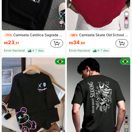
6
4
Camiseta Católica Sagrada Unissex Masculina e Feminina Camisa Cristã Casual Família dia dia
Camiseta Skate Old School Camisa Blusa Unissex Masculino Feminino 100% Algodão Top Premium Street wear Lançamento Envio Imediato Varias Cores!!
-71%
-56%
23
34
R$
,31
R$
,90
Envio Nacional
4-7 dias
Envio Nacional
4-7 dias
4