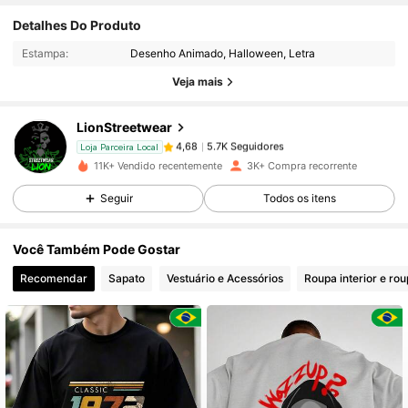
5.7K Seguidores
4,68
Detalhes Do Produto
Estampa:
Desenho Animado, Halloween, Letra
Veja mais
5.7K Seguidores
4,68
LionStreetwear
5.7K Seguidores
4,68
Loja Parceira Local
j***1
pago
1 dia atrás
11K+ Vendido recentemente
3K+ Compra recorrente
Seguir
Todos os itens
5.7K Seguidores
4,68
Você Também Pode Gostar
5.7K Seguidores
4,68
Recomendar
Sapato
Vestuário e Acessórios
Roupa interior e ro
5.7K Seguidores
4,68
5.7K Seguidores
4,68