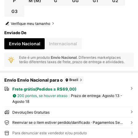
P
M
(M)
G
GG
G1
G2
G3
Verifique meu tamanho
Enviado De
Envio Nacional
Internacional
Este é um produto
Envio Nacional
. Diferentes marketplaces
terão diferentes taxas de frete, prazo de entrega e atividades.
Envio Envio Nacional para o
Brazil
Frete grátis(Pedidos ≥ R$69,00)
200 pontos, se houver atraso
Prazo de entrega:
Agosto 13 -
Agosto 18
Devoluções Gratuitas
Reenviar se o item estiver perdido/danificado · Pagamentos Seguros · Proteção de privacidade
Para denunciar este vendedor e/ou produto