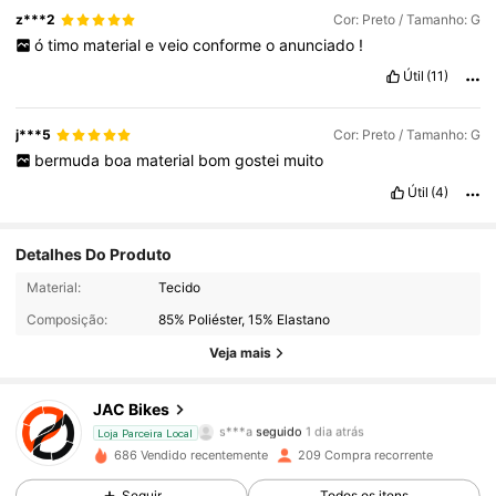
z***2
Cor: Preto / Tamanho: G
ó
timo
material
e
veio
conforme
o
anunciado
!
Útil
(11)
j***5
Cor: Preto / Tamanho: G
bermuda
boa
material
bom
gostei
muito
Útil
(4)
Detalhes Do Produto
376 Seguidores
4,79
Material:
Tecido
Composição:
85% Poliéster, 15% Elastano
376 Seguidores
4,79
Veja mais
376 Seguidores
4,79
JAC Bikes
376 Seguidores
4,79
Loja Parceira Local
686 Vendido recentemente
209 Compra recorrente
376 Seguidores
4,79
Seguir
Todos os itens