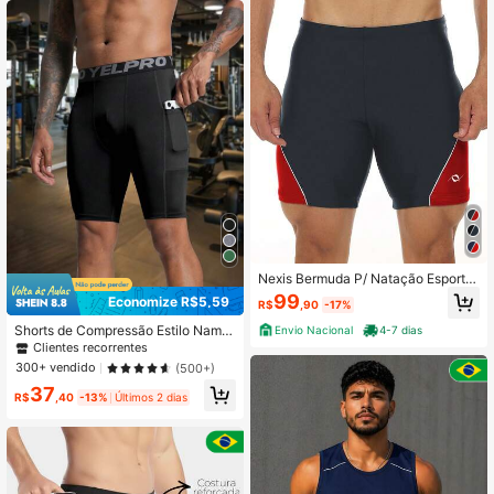
Nexis Bermuda P/ Natação Esportiv
a Solar Max Proteção Uv Fpu 50+
99
Economize R$5,59
R$
,90
-17%
Shorts de Compressão Estilo Namor
Envio Nacional
4-7 dias
ado com Bolsos, Shorts Justos Elást
Clientes recorrentes
icos e Absorventes de Umidade par
300+ vendido
(500+)
a Academia, Esportes, Corrida e Tre
37
ino, Preto Verão
R$
,40
-13%
Últimos 2 dias