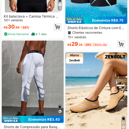
5
Kit balaclava + Camisa Térmica Ma
sculina Proteção sola UV 50+
50+ vendido
Economize R$9,75
30
Shorts Elásticos de Cintura com Est
R$
,99
-38%
ampa Geométrica Pretos, Roupa de
Clientes recorrentes
Envio Nacional
4-7 dias
Banho Esportiva de Verão para Hom
70+ vendido
ens
29
R$
,24
-25%
Último dia
Economize R$3,43
Shorts de Compressão para Basque