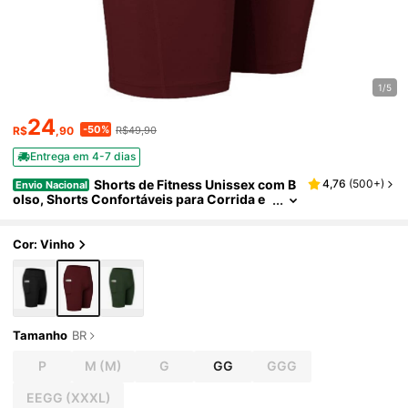
1/5
24
-50%
R$
,90
R$49,90
Entrega em 4-7 dias
Shorts de Fitness Unissex com B
4,76
(
500+
)
Envio Nacional
olso, Shorts Confortáveis para Corrida e
Academia, Gelo Frio
Cor: Vinho
Tamanho
BR
P
M
(M)
G
GG
GGG
EEGG
(XXXL)