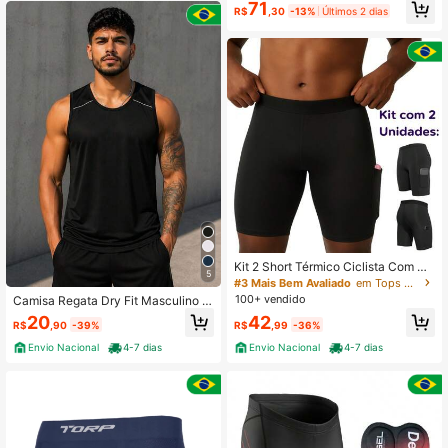
71
m Gel, Shorts de Ciclismo e Ginásti
R$
,30
-13%
Últimos 2 dias
ca
Kit 2 Short Térmico Ciclista Com Bo
5
lso Segunda Pele Proteção UV Mei
#3 Mais Bem Avaliado
em Tops de ciclismo masculinos
a Coxa
100+ vendido
Camisa Regata Dry Fit Masculino E
sportivo Treino Casual
20
42
R$
,90
-39%
R$
,99
-36%
Envio Nacional
4-7 dias
Envio Nacional
4-7 dias