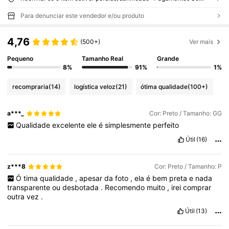
Para denunciar este vendedor e/ou produto
4,76
(500+)
Ver mais
Pequeno
Tamanho Real
Grande
8%
91%
1%
recompraria
(14)
logística veloz
(21)
ótima qualidade
(100+)
a***_
Cor: Preto / Tamanho: GG
Qualidade
excelente
ele
é
simplesmente
perfeito
Útil
(16)
z***8
Cor: Preto / Tamanho: P
Ó
tima
qualidade
,
apesar
da
foto
,
ela
é
bem
preta
e
nada
transparente
ou
desbotada
.
Recomendo
muito
,
irei
comprar
outra
vez
.
Útil
(13)