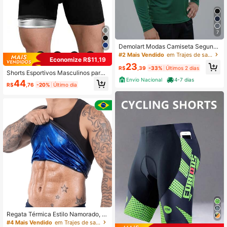
7
Demolart Modas Camiseta Segund
a Pele Básica Masculina com Prote
#2 Mais Vendido
em Trajes de sauna masculinos
Economize R$11,19
ção Uv Blusa Lisa Manga Longa Pr
23
aia Academia Treino Ciclismo Fitne
R$
,39
-33%
Últimos 2 dias
Shorts Esportivos Masculinos para
s Verão Outono Inverno
Sauna ao Ar Livre, Shorts de Compr
Envio Nacional
4-7 dias
44
R$
,76
-20%
Último dia
essão Absorventes de Suor, Shorts
Modeladores de Corpo, Acessórios
de Fitness (Peça um Tamanho Acim
a)
Regata Térmica Estilo Namorado, Ci
nta Modeladora, Queima de Gordur
#4 Mais Vendido
em Trajes de sauna masculinos