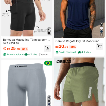
5
Bermuda Masculina Térmica com B
Camisa Regata Dry Fit Masculino E
olso Unissex Segunda Pele Ante As
60+ vendido
sportivo Treino Casual
20
sadura Ciclista Com Proteção Uv50
R$
,90
-39%
25
R$
,69
-63%
+
Envio Nacional
4-7 dias
Envio Nacional
4-7 dias
Vendedor Indicado