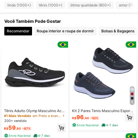
linda (1000+)
tênis (1000+)
ótima qualidade (800+)
amor (700
1K Seguidores
4,92
Você Também Pode Gostar
1K Seguidores
4,92
Recomendar
Roupa interior e roupa de dormir
Bolsas & Bagagens
1K Seguidores
4,92
1K Seguidores
4,92
1K Seguidores
4,92
1K Seguidores
4,92
1K Seguidores
4,92
8
Tênis Adulto Olymp Masculino Aca
Kit 2 Pares Tenis Masculino Esporti
demia Esportivo Confortável Leve
vo Academia Corrida-Treino Trabal
#1 Mais Vendido
em Preto e branco Calçado Desportivo Masculino
96
R$
,40
-52%
Macio
ho Confortavel
200+ vendido
Envio Nacional
4-7 dias
59
R$
,90
-87%
Envio Nacional
4-7 dias