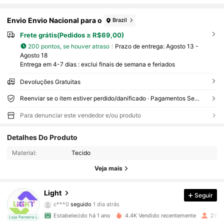
Envio Envio Nacional para o
Brazil
Frete grátis(Pedidos ≥ R$69,00)
200 pontos, se houver atraso
Prazo de entrega:
Agosto 13 -
Agosto 18
Entrega em 4-7 dias : exclui finais de semana e feriados
Devoluções Gratuitas
Reenviar se o item estiver perdido/danificado · Pagamentos Seguros · Proteção de privacidade
Para denunciar este vendedor e/ou produto
Detalhes Do Produto
1K Seguidores
4,92
Material:
Tecido
1K Seguidores
4,92
Veja mais
1K Seguidores
4,92
Light
Seguir
c***0
seguido
1 dia atrás
1K Seguidores
4,92
Estabelecido há 1 ano
4.4K Vendido recentemente
281 
cal
Loja Parceira Local