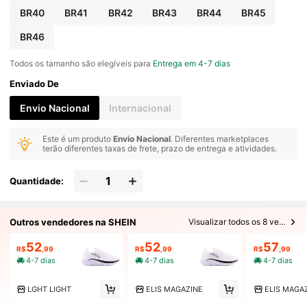
BR40
BR41
BR42
BR43
BR44
BR45
BR46
Todos os tamanho são elegíveis para
Entrega em 4-7 dias
Enviado De
Envio Nacional
Internacional
Este é um produto
Envio Nacional
. Diferentes marketplaces
terão diferentes taxas de frete, prazo de entrega e atividades.
Quantidade:
Outros vendedores na SHEIN
Visualizar todos os 8 vendedores
52
52
57
R$
,99
R$
,99
R$
,99
4-7 dias
4-7 dias
4-7 dias
LGHT LIGHT
ELIS MAGAZINE
ELIS MAGA