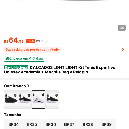
1/5
64
-19%
R$
,99
R$79,99
Queda de preço por tempo limitado
Entrega em 4-7 dias
CALCADOS LGHT LIGHT Kit Tenis Esportivo
Envio Nacional
Unissex Academia + Mochila Bag e Relogio
Cor: Branco
Tamanho
BR34
BR35
BR36
BR37
BR38
BR39