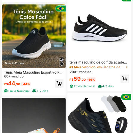
tenis masculino de corrida academi
a esportes dia a dia
#1 Mais Vendido
em Sapatos de Caminhada Masculinos
200+ vendido
Tênis Meia Masculino Esportivo RZ
- Perfeito Para Caminhadas, Desem
60+ vendido
59
R$
,00
-16%
penho e Resistencia Para o Ar Livre
44
R$
,90
-44%
- Explore Agora!
Envio Nacional
4-7 dias
Envio Nacional
4-7 dias