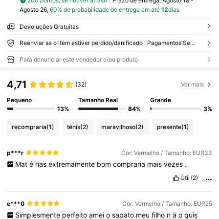
200 pontos, se houver atraso
Prazo de entrega:
Agosto 18 -
Agosto 26,
60% de probabilidade de entrega em até
12
dias
Devoluções Gratuitas
Reenviar se o item estiver perdido/danificado · Pagamentos Seguros · Proteção de privacidade
Para denunciar este vendedor e/ou produto
4,71
(32)
Ver mais
Pequeno
Tamanho Real
Grande
13%
84%
3%
recompraria
(1)
tênis
(2)
maravilhoso
(2)
presente
(1)
p***r
Cor: Vermelho / Tamanho: EUR33
Mat
é
rias
extremamente
bom
compraria
mais
vezes
.
Útil
(2)
e***0
Cor: Vermelho / Tamanho: EUR25
Simplesmente
perfeito
amei
o
sapato
meu
filho
n
ã
o
quis