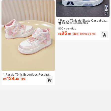
#9 Mais Vendido
em Bloco de cores Tênis infantil
Clientes recorrentes
1 Par de Tênis de Skate Casual da
Moda Volta às Aulas para Crianças,
#9 Mais Vendido
#9 Mais Vendido
em Bloco de cores Tênis infantil
em Bloco de cores Tênis infantil
Confortável e Leve, Adequado para
800+ vendido
Clientes recorrentes
Clientes recorrentes
Múltiplas Ocasiões
95
#9 Mais Vendido
em Bloco de cores Tênis infantil
R$
,18
-25%
Últimas 6 hrs
Clientes recorrentes
1 Par de Tênis Esportivos Respiráve
124
is de Cano Alto para Meninas, Sapa
R$
,40
-3%
tos de Corrida Casuais Antiderrapa
ntes, Sapatos de Treinamento Estilo
Alemão para Estudantes, Adequado
s para Primavera, Verão, Outono e I
nverno