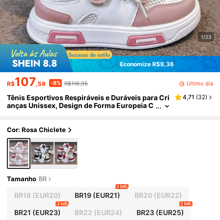
1/23
Economize R$9,36
107
-8%
Último dia
R$
,59
R$116,95
Tênis Esportivos Respiráveis e Duráveis para Cri
4,71
(
32
)
anças Unissex, Design de Forma Europeia C
asual e Versátil, Estilo com Cadarço e Bico R
edondo, Sola Leve, Forro de Tecido, Amortecime
nto Confortável, Sem Exposição do Peito do Pé,
Cor: Rosa Chiclete
Sem Exposição do Calcanhar, Sem Exposição do
s Dedos, Ideal para Uso Diário na Escola, Desloc
amento, Atividades ao Ar Livre, Estilo Esportivo
Clássico, Adequado para Primavera, Verão, Out
ono, Artesanato Requintado, Qualidade Durável,
Amigável à Pele
Tamanho
BR
1 left
BR18
(EUR20)
BR19
(EUR21)
BR20
(EUR22)
2 left
2 left
BR21
(EUR23)
BR22
(EUR24)
BR23
(EUR25)