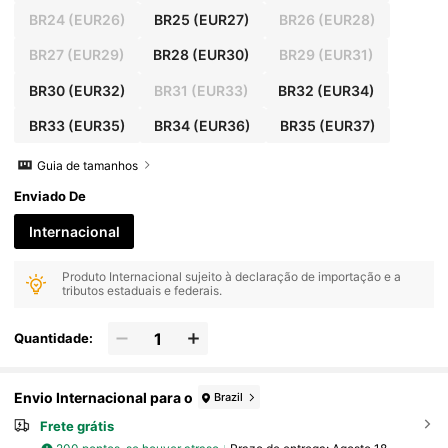
BR24
(EUR26)
BR25
(EUR27)
BR26
(EUR28)
BR27
(EUR29)
BR28
(EUR30)
BR29
(EUR31)
BR30
(EUR32)
BR31
(EUR33)
BR32
(EUR34)
BR33
(EUR35)
BR34
(EUR36)
BR35
(EUR37)
Guia de tamanhos
Enviado De
Internacional
Produto Internacional sujeito à declaração de importação e a
tributos estaduais e federais.
Quantidade:
Envio Internacional para o
Brazil
Frete grátis