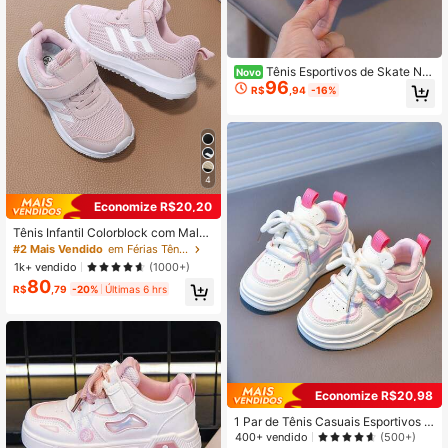
Tênis Esportivos de Skate No
Novo
96
vo Estilo para Meninos, Tênis Casu
R$
,94
-16%
ais para Crianças Maiores e Menina
s
4
Economize R$20,20
Tênis Infantil Colorblock com Malha
Respirável, Sola Macia com Letra S
#2 Mais Vendido
em Férias Tênis infantil
imples, Sapatos Casuais de Corrida
1k+ vendido
(1000+)
para Jardim de Infância, Volta às Au
80
las
R$
,79
-20%
Últimas 6 hrs
Economize R$20,98
1 Par de Tênis Casuais Esportivos B
rancos de Sola Macia e Antiderrapa
400+ vendido
(500+)