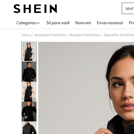
Motf
Use up 
Categorias
Só para você
Novo em
Envio nacional
Pr
Início
Vestuário Feminino
Roupas Femininas
Agasalho feminin
/
/
/