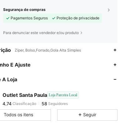
Segurança de compras
Pagamentos Seguros
Proteção de privacidade
Para denunciar este vendedor e/ou produto
ição
Zíper, Bolso,Forrado,Gola Alta Simples
4,74
58
nho E Ajuste
4,74
58
 A Loja
4,74
58
4,74
58
Outlet Santa Paula
Loja Parceira Local
4,74
58
Classificação
Seguidores
m***a
seguido
1 dia atrás
4,74
58
Todos os itens
Seguir
4,74
58
4,74
58
4,74
58