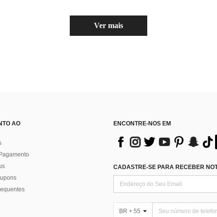
Ver mais
NTO AO
ENCONTRE-NOS EM
s
 Pagamento
us
CADASTRE-SE PARA RECEBER NOTÍ
 cupons
requentes
BR + 55