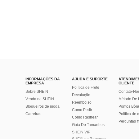
Quase esgotado!
INFORMAÇÕES DA
AJUDA E SUPORTE
ATENDIME
EMPRESA
CLIENTE
Política de Frete
Sobre SHEIN
Contate-No
Devolução
Venda na SHEIN
Método De
Reembolso
Blogueiros de moda
Pontos Bôn
Como Pedir
Carreiras
Política de
Como Rastrear
Perguntas f
Guia De Tamanhos
SHEIN VIP