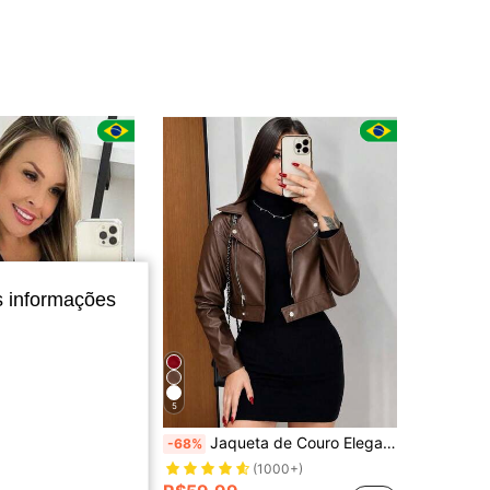
4,74
58
s informações
5
Economize R$92,91
 de Courino motoqueira casual inverno 2026
Jaqueta de Couro Elegante com Zíper e Botão
-68%
em novo Jaquetas femininas
do
(1000+)