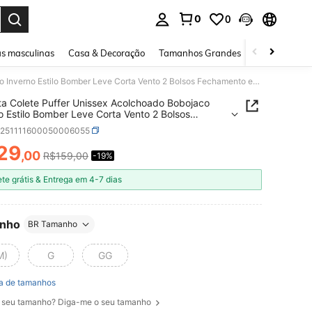
0
0
ar. Press Enter to select.
s masculinas
Casa & Decoração
Tamanhos Grandes
Joias e acessó
Jaqueta Colete Puffer Unissex Acolchoado Bobojaco Inverno Estilo Bomber Leve Corta Vento 2 Bolsos Fechamento em ziper Simples Casual Zíper Bolso Férias
a Colete Puffer Unissex Acolchoado Bobojaco
o Estilo Bomber Leve Corta Vento 2 Bolsos
Fechamento em ziper Simples Casual Zíper Bolso Férias
z251111600050006055
29
,00
R$159,00
-19%
ICE AND AVAILABILITY
ete grátis & Entrega em 4-7 dias
nho
BR Tamanho
M)
G
GG
a de tamanhos
 seu tamanho? Diga-me o seu tamanho