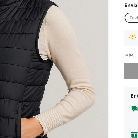
Envia
Env
M (M), 
Desculp
Env