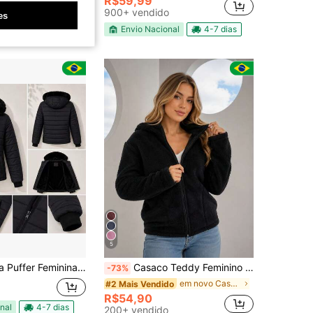
R$59,99
0+ vendido
900+ vendido
es
nal
4-7 dias
Envio Nacional
4-7 dias
5
 Pelo Removível – Casaco Térmico Inverno Casual, Quentinho, Confortável e Elegante, Bolsos Laterais, Ideal para Frio e Dia a Dia
Casaco Teddy Feminino Peluciado Quentinho com Capuz
-73%
em novo Casacos Femininos
#2 Mais Vendido
R$54,90
nal
4-7 dias
200+ vendido