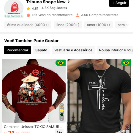
Tribuna Shope New
Seguir
4.3K Seguidores
4,81
K***a
pago
1 dia atrás
12K Vendido recentemente
3.5K Compra recorrente
cal
Loja Parceira Local
4.3K Seguidores
4,81
ótima qualidade (4000+)
linda (2000+)
amor (1000+)
sem odor
Você Também Pode Gostar
4.3K Seguidores
4,81
Recomendar
Sapato
Vestuário e Acessórios
Roupa interior e ro
4.3K Seguidores
4,81
4.3K Seguidores
4,81
4.3K Seguidores
4,81
4.3K Seguidores
4,81
7
Camiseta Unissex TOKIO SAMURAI
Estampada 100% Algodão Premium
23
4.3K Seguidores
4,81