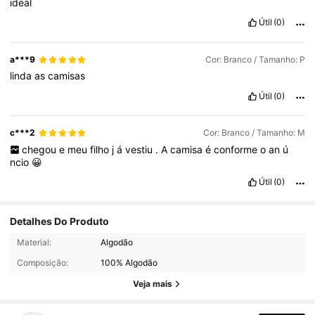
ideal
Útil
(0)
a***9
Cor: Branco / Tamanho: P
linda
as
camisas
Útil
(0)
c***2
Cor: Branco / Tamanho: M
chegou
e
meu
filho
j
á
vestiu
.
A
camisa
é
conforme
o
an
ú
ncio
😀
Útil
(0)
Detalhes Do Produto
4.3K Seguidores
4,81
Material:
Algodão
Composição:
100% Algodão
4.3K Seguidores
4,81
Veja mais