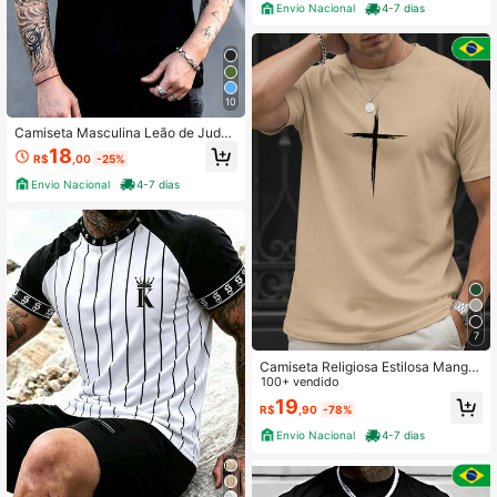
Envio Nacional
4-7 dias
10
Camiseta Masculina Leão de Juda
Yeshua Cruz e a Espada 100% Algo
18
R$
,00
-25%
dão Promoção
Envio Nacional
4-7 dias
7
Camiseta Religiosa Estilosa Manga
Curta Masculina Estampa Cruz Risc
100+ vendido
ado Street Malha Respirável
19
R$
,90
-78%
Envio Nacional
4-7 dias