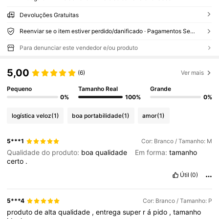
Devoluções Gratuitas
Reenviar se o item estiver perdido/danificado · Pagamentos Seguros · Proteção de privacidade
Para denunciar este vendedor e/ou produto
5,00
(6)
Ver mais
Pequeno
Tamanho Real
Grande
0%
100%
0%
logística veloz
(1)
boa portabilidade
(1)
amor
(1)
5***1
Cor: Branco / Tamanho: M
Qualidade do produto:
boa
qualidade
Em forma:
tamanho
certo
.
Útil
(0)
5***4
Cor: Branco / Tamanho: P
produto
de
alta
qualidade
,
entrega
super
r
á
pido
,
tamanho