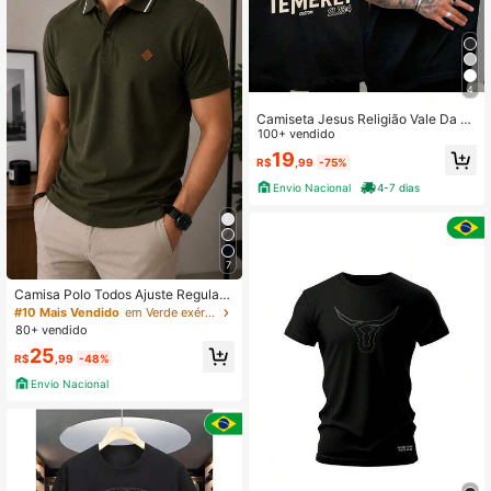
4
Camiseta Jesus Religião Vale Da S
ombra Da Morte Salmos 23:4 Cami
100+ vendido
sa unissex 100% Algodão Blusa cris
19
R$
,99
-75%
ta
Envio Nacional
4-7 dias
7
Camisa Polo Todos Ajuste Regular
Bordado Masculina
#10 Mais Vendido
em Verde exército Camisas Polo Masculinas
80+ vendido
25
R$
,99
-48%
Envio Nacional