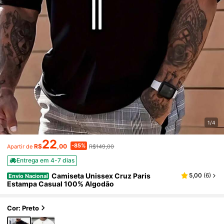
1/4
22
-85%
R$
,00
R$149,00
Apartir de
Entrega em 4-7 dias
Camiseta Unissex Cruz Paris
5,00
(
6
)
Envio Nacional
Estampa Casual 100% Algodão
Cor: Preto