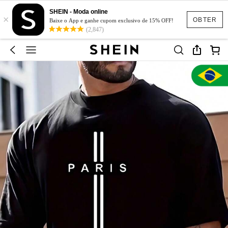
SHEIN - Moda online
×
OBTER
Baixe o App e ganhe cupom exclusivo de 15% OFF!
(2,847)