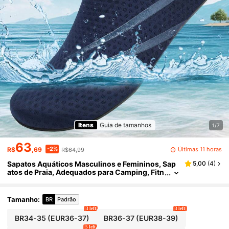
Itens
Guia de tamanhos
1/7
63
-2%
Últimas 11 horas
R$
,69
R$64,99
Sapatos Aquáticos Masculinos e Femininos, Sap
5,00
(
4
)
atos de Praia, Adequados para Camping, Fitn
ess, Etc., Confortáveis e Macios
Tamanho
:
BR
Padrão
3 left
3 left
BR34-35
(EUR36-37)
BR36-37
(EUR38-39)
5 left