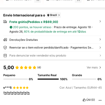
Envio Internacional para o
Brazil
Frete grátis(Pedidos ≥ R$69,00)
200 pontos, se houver atraso
Prazo de entrega:
Agosto 18 -
Agosto 26,
60% de probabilidade de entrega em até
12
dias
Devoluções Gratuitas
Reenviar se o item estiver perdido/danificado · Pagamentos Seguros · Proteção de privacidade
Para denunciar este vendedor e/ou produto
5,00
(4)
Ver mais
Pequeno
Tamanho Real
Grande
0%
100%
0%
s***5
Cor: Azul / Tamanho: EUR44-45
🥰🥰🥰🥰🥰🥰🥰🥰
Útil
(0)