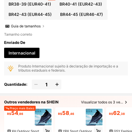
BR38-39
(EUR40-41)
BR40-41
(EUR42-43)
BR42-43
(EUR44-45)
BR44-45
(EUR46-47)
Guia de tamanhos
Tamanho correto
Enviado De
Internacional
Produto Internacional sujeito à declaração de importação e a
tributos estaduais e federais.
Quantidade:
Outros vendedores na SHEIN
Visualizar todos os 3 vendedores
Preço mais Baixo
54
58
62
R$
,86
R$
,46
R$
,38
XH Outdoor Sport
YRX Sport Outdoor
QSY Fashio