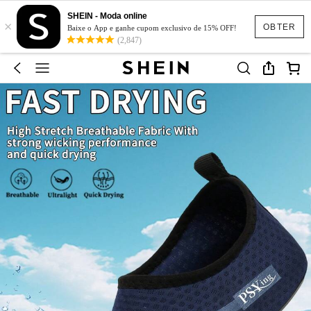
SHEIN - Moda online
×
OBTER
Baixe o App e ganhe cupom exclusivo de 15% OFF!
(2,847)