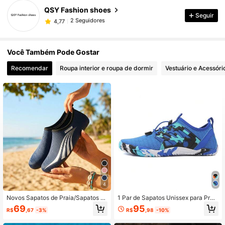
QSY Fashion shoes
2 Seguidores
4,77
Seguir
a***1
seguido
1 dia atrás
2 Seguidores
4,77
Você Também Pode Gostar
Recomendar
Roupa interior e roupa de dormir
Vestuário e Acessóri
4
Novos Sapatos de Praia/Sapatos A
1 Par de Sapatos Unissex para Prai
quáticos para Homens e Mulheres;
a e Uso Externo, Sapatos Descalço
69
95
R$
,67
-3%
R$
,98
-10%
Confortáveis e Duráveis; Novos Esti
s de Cinco Dedos, Leves & Respirá
los, Sapatos Aquáticos Unissex, Sa
veis, Sola Antiderrapante, Sapatos