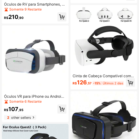
Óculos de RV para Smartphones, Ó
culos de Realidade Virtual 3D com
Somente 9 Restante
Lentes Ajustáveis e Faixa de Cabeç
210
a, Óculos de RV Imersivos para Film
R$
,90
es/Jogos Compatíveis com Smartph
ones iOS e Android
Cinta de Cabeça Compatível com O
culus Quest 2/Meta Quest 3/Meta
126
R$
,57
-15%
Últimos 2 dias
Quest 3S, Acessórios Cinta Ajustáv
el de Reposição para Conforto e Su
porte Aprimorados e Imersão em Jo
Óculos VR para iPhone ou Android,
gos de RV (Sem Bateria)
Óculos de Realidade Virtual 3D, Co
Somente 6 Restante
mpatível com Telefones de 4,7-7 P
107
olegadas, Suporta Jogos e Filmes p
R$
,95
ara Celular
2
other sellers