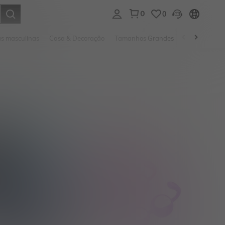
0
0
ar. Press Enter to select.
s masculinas
Casa & Decoração
Tamanhos Grandes
Joias e acessó