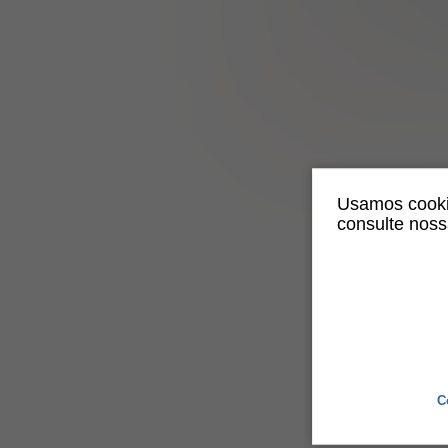
Dilatador Anal Ajustável BDSM, Ferramenta Vaginal em 
-3%
Últimos 2 dias
Somente 5 Restante
R$65,07
Usamos cookie
consulte nos
C