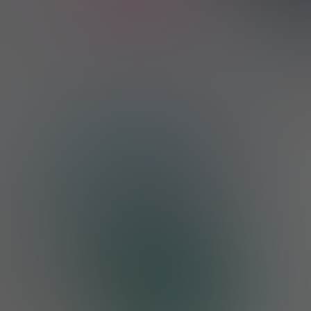
litóris e ponto G, várias opções de tamanho, envio discreto, 18+
2 Peças Bolas Kegel Femininas, Halteres Vaginais para Fortalecimento dos Músculos Vaginais e do Assoalho Pélvico, Brinquedos Sexuais para Exercícios Kegel
Somente 7 Resta
R$41,95
R$76,99