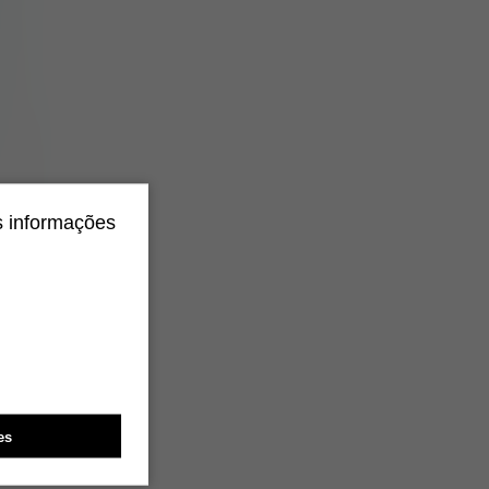
s informações
es