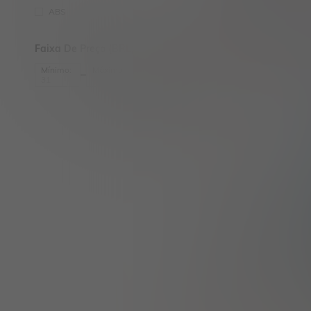
ABS
Faixa De Preço (BRL)
Fierce Horse Dildo realista de cristal transparente branco estilo jelly, massageador peniano, masturbador anal e vaginal, brinquedo sexual feminino, estimulador de vagina, c
-1%
Mínimo:
Máximo:
Ok
R$44,49