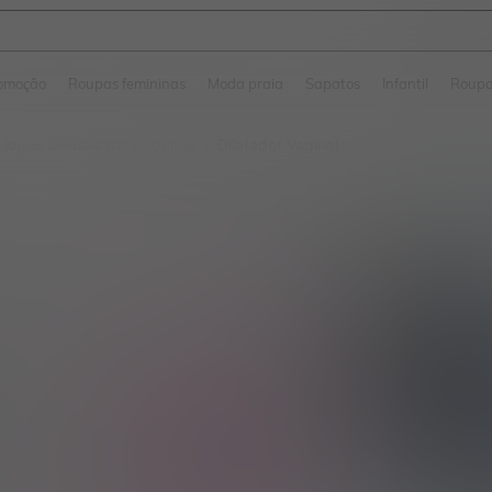
a Jeans Feminina
and down arrow keys to navigate search Buscas recentes and Pesquisar e Encontr
omoção
Roupas femininas
Moda praia
Sapatos
Infantil
Roupa
 jogos sexuais para adultos
Dilatador Vaginal
/