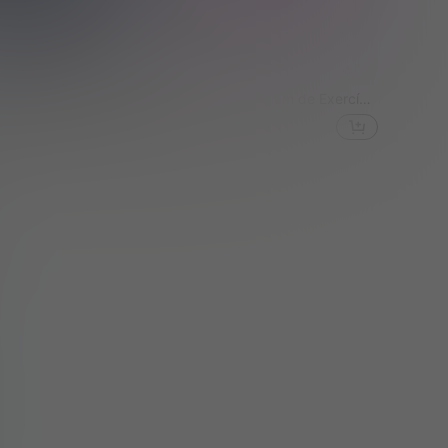
Conjunto de 3 Peças de Bolas de Kegel com Peso para Mulheres, Bola de Exercício Vermelha e Roxa para Mulheres, Treinador Vaginal de Kegel, Bolas de Treinamento de Kegel para Mulheres, Bolas de Kegel de Silicone Médico, Bolas Vaginais
Conjunto Premium de Exercícios de Kegel para Mulheres, 2 Peças de Bolas de Kegel Personalizáveis, Treinador de Músculos do Assoalho Pélvico, Aperta e Fortalece os Músculos, Adequado para Usuários Iniciantes a Avançados
-3%
nte
R$31,94