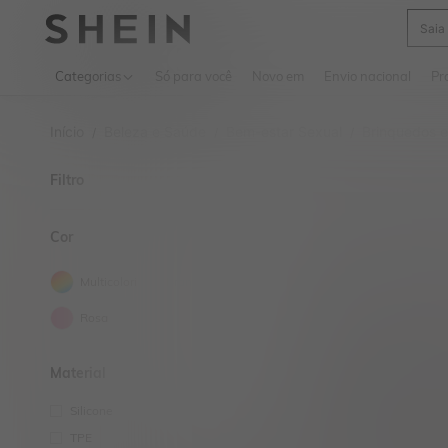
Calç
Use up 
Categorias
Só para você
Novo em
Envio nacional
Pr
Início
Beleza e Saúde
Bem-estar Sexual
Brinquedos e
/
/
/
Filtro
Mais
Cor
Multicolorido
Branco
Rosa
Material
Silicone
TPE