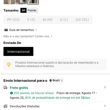
Tamanho
:
BR
Padrão
PP
(XS)
P
(S)
M
(M)
G
(L)
GG
(XL)
Guia de tamanhos
Não é o seu tamanho? Conte-nos
Enviado De
Internacional
Produto Internacional sujeito à declaração de importação e a
tributos estaduais e federais.
Envio Internacional para o
Brazil
Frete grátis
200 pontos, se houver atraso
Prazo de entrega:
Agosto 17 -
Agosto 25,
60% de probabilidade de entrega em até
12
dias
Devoluções Gratuitas