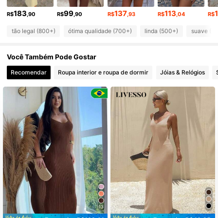
10K Seguidores
4,86
183
99
137
113
R$
,90
R$
,90
R$
,93
R$
,04
R$
tão legal (800+)
ótima qualidade (700+)
linda (500+)
suave (4
10K Seguidores
4,86
Você Também Pode Gostar
10K Seguidores
4,86
Recomendar
Roupa interior e roupa de dormir
Jóias & Relógios
10K Seguidores
4,86
10K Seguidores
4,86
10K Seguidores
4,86
13