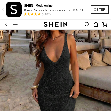
SHEIN - Moda online
×
OBTER
Baixe o App e ganhe cupom exclusivo de 15% OFF!
(2,847)