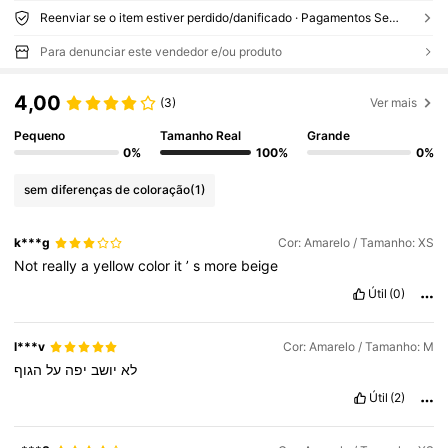
Reenviar se o item estiver perdido/danificado · Pagamentos Seguros · Proteção de privacidade
Para denunciar este vendedor e/ou produto
4,00
(3)
Ver mais
Pequeno
Tamanho Real
Grande
0%
100%
0%
sem diferenças de coloração
(1)
k***g
Cor: Amarelo / Tamanho: XS
Not
really
a
yellow
color
it
’
s
more
beige
Útil
(0)
l***v
Cor: Amarelo / Tamanho: M
לא
יושב
יפה
על
הגוף
Útil
(2)