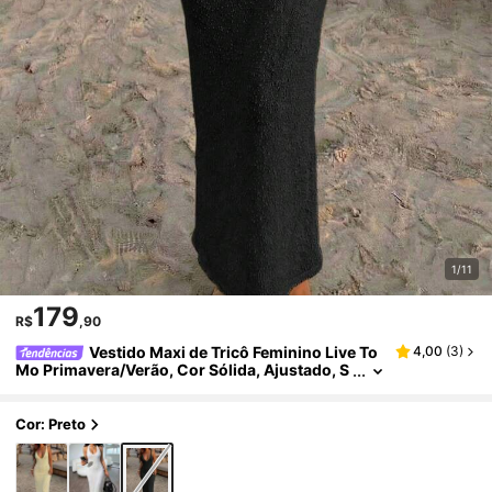
1/11
179
R$
,90
Vestido Maxi de Tricô Feminino Live To
4,00
(
3
)
Mo Primavera/Verão, Cor Sólida, Ajustado, S
em Mangas, Decote V Profundo, Costas Aber
tas, Adequado para Uso em Férias na Praia
Cor: Preto