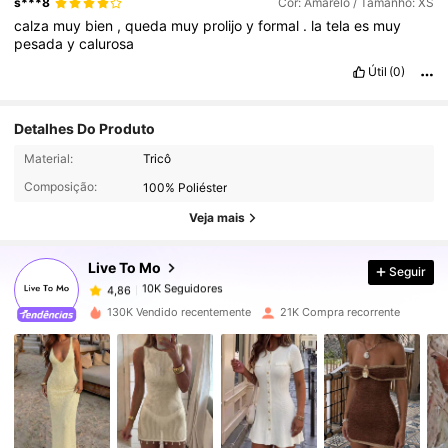
s***8
Cor: Amarelo / Tamanho: XS
calza
muy
bien
,
queda
muy
prolijo
y
formal
.
la
tela
es
muy
pesada
y
calurosa
Útil
(0)
Detalhes Do Produto
10K Seguidores
4,86
Material:
Tricô
Composição:
100% Poliéster
10K Seguidores
4,86
Veja mais
Live To Mo
Seguir
10K Seguidores
4,86
a***4
pago
1 dia atrás
130K Vendido recentemente
21K Compra recorrente
10K Seguidores
4,86
10K Seguidores
4,86