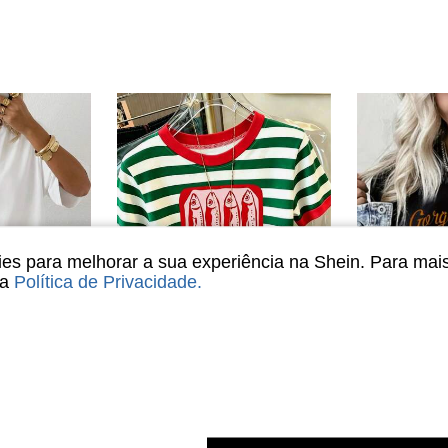
s para melhorar a sua experiência na Shein. Para mai
sa
Política de Privacidade
.
cote Redondo, Casual, Versátil e Adequada para Uso Diário
Camiseta Casual Feminina de Manga Curta com Gola Redonda, Estampa de Letra e Listras com Gráfico Fofo de Lata de Sardinha, Verão para Mulheres Branca
Camiseta Feminina de Gola Redonda Estampada com Motociclista, 
-59%
em Gráfico Camisetas básicas casuais
#7 Mais Vendido
R$19,90
em Longo T-Shirts Mulher
R$50,99
100+ vendido