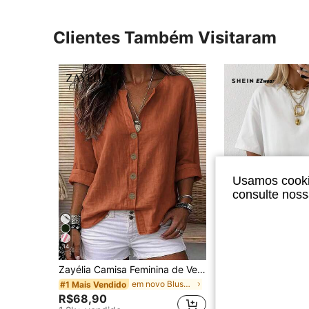
Clientes Também Visitaram
Usamos cookie
consulte nos
14
7
Zayélia Camisa Feminina de Verão Elegante e Simples, Tecido Liso, Casual, Camisa de Trabalho
SHEIN EZwear Camiseta de Manga Curta Feminina de Cor Sólida, De
-45%
em novo Blusas Femininas
#1 Mais Vendido
#2 Mais Vendido
R$68,90
R$45,74