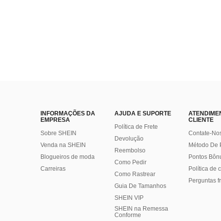
INFORMAÇÕES DA
AJUDA E SUPORTE
ATENDIME
EMPRESA
CLIENTE
Política de Frete
Sobre SHEIN
Contate-No
Devolução
Venda na SHEIN
Método De
Reembolso
Blogueiros de moda
Pontos Bôn
Como Pedir
Carreiras
Política de
Como Rastrear
Perguntas f
Guia De Tamanhos
SHEIN VIP
SHEIN na Remessa
Conforme