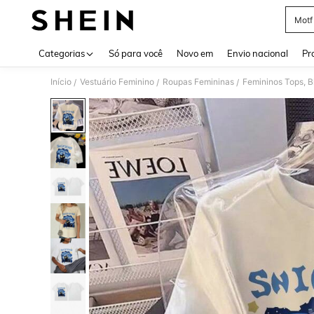
Motf
Use up 
Categorias
Só para você
Novo em
Envio nacional
Pr
Início
Vestuário Feminino
Roupas Femininas
Femininos Tops, B
/
/
/