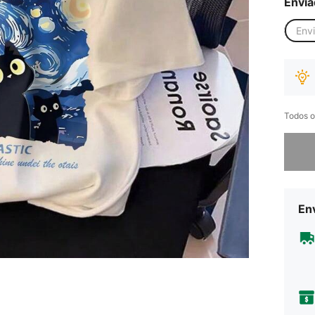
Envia
Env
Todos o
Desculp
Env