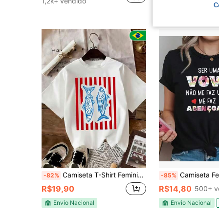
1,2k+ vendido
2,6k+ vendido
C
Camiseta T-Shirt Feminina Estampada Peixes Azuis com Listras Vermelhas Camisa 100% Algodão Modelo Gola Redonda Manga Curta Estilo Casual e Moderno
Camiseta Feminina Estampada Modelo: "Ser uma vovó" em Algodão 100% – Casual
-82%
-85%
R$19,90
R$14,80
500+ v
Envio Nacional
Envio Nacional