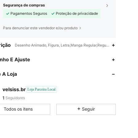
Segurança de compras
Pagamentos Seguros
Proteção de privacidade
Para denunciar este vendedor e/ou produto
ição
Desenho Animado, Figura, Letra,Manga Regular,Regular
nho E Ajuste
 A Loja
velsiss.br
Loja Parceira Local
1
Seguidores
a***1
seguido
1 dia atrás
Todos os itens
Seguir