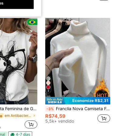
nal
4-7 dias
es
Quase esgotado!
8
Economize R$2,31
 Moda T-shirt Feminina com Estampa de gato com óculos, Camiseta Casual De Manga Curta, Promoção Blusinha Feminina, Conforto para Todas as Estações
Franclia Nova Camiseta Feminina de Manga Longa com Gola Redonda Versátil e Reforçada, Inverno
-3%
R$74,59
em Antibacteriano Tops, blusas e camisetas feminin
do
5,5k+ vendido
o
nal
4-7 dias