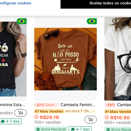
600+ vendido
Envio Nacio
onfigurar cookies
Aceitar todos os cooki
, Confortável e Moderna Novidade na loja Fofa Fit Street para Dia a Dia
Camiseta Feminina Magia Funny Cartoon Unissex ENVIO IMEDIATO
Camiseta Feminina de Gola Redonda Estampada com gato com óculos,
-32%
Últimos 2 dias
-59%
em novo T-Shirts Mulher
#7 Mais Vendido
#1 Mais Vendi
endido
R$29,18
R$19,90
4-7 dias
100+ vendido
900+ vendid
Envio Nacional
4-7 dias
Envio Nacio