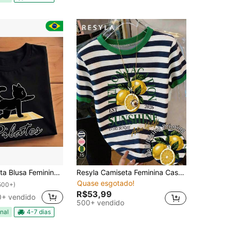
15
a Gatinho do Pilates Estilosa 100% Algodão Promoção
Resyla Camiseta Feminina Casual de Verão com Estampa de Limão e Listras, Gola Redonda e Manga Curta
Quase esgotado!
500+)
R$53,99
+ vendido
500+ vendido
nal
4-7 dias