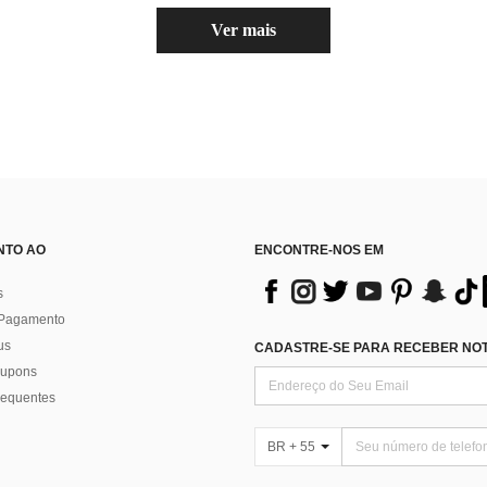
Ver mais
NTO AO
ENCONTRE-NOS EM
s
 Pagamento
us
CADASTRE-SE PARA RECEBER NOTÍ
 cupons
requentes
BR + 55