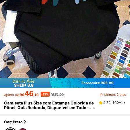
1/7
Economize R$6,89
46
-13%
Últimos 2 dias
R$
,10
R$52,99
Apartir de
Camiseta Plus Size com Estampa Colorida de
4,72
(
100+
)
Pônei, Gola Redonda, Disponível em Todo
s os Tamanhos, Casual Preta de Verão
Cor: Preto