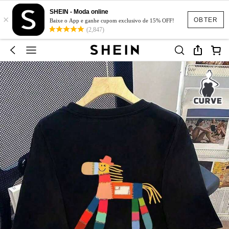
SHEIN - Moda online
×
OBTER
Baixe o App e ganhe cupom exclusivo de 15% OFF!
(2,847)