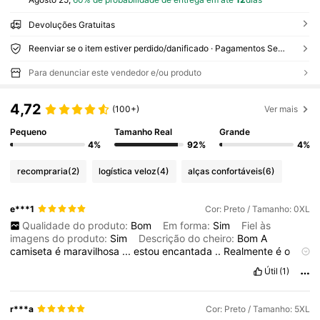
Devoluções Gratuitas
Reenviar se o item estiver perdido/danificado · Pagamentos Seguros · Proteção de privacidade
Para denunciar este vendedor e/ou produto
4,72
(100+)
Ver mais
Pequeno
Tamanho Real
Grande
4%
92%
4%
recompraria
(2)
logística veloz
(4)
alças confortáveis
(6)
e***1
Cor: Preto / Tamanho: 0XL
Qualidade do produto:
Bom
Em forma:
Sim
Fiel às
imagens do produto:
Sim
Descrição do cheiro:
Bom
A
camiseta
é
maravilhosa
...
estou
encantada
..
Realmente
é
o
que
eu
esperava
..
Tamanho
bom
..
tecido
bom
..
amei
Uso
48
e
Útil
(1)
o
0XL
ficou
bom
..
pois
eu
n
ã
o
queria
muito
grande
.
r***a
Cor: Preto / Tamanho: 5XL