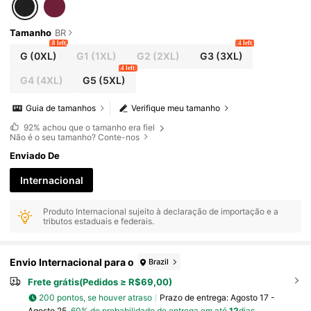
Tamanho
BR
8 left
4 left
G
(0XL)
G1
(1XL)
G2
(2XL)
G3
(3XL)
4 left
G4
(4XL)
G5
(5XL)
Guia de tamanhos
Verifique meu tamanho
92%
achou que o tamanho era fiel
Não é o seu tamanho? Conte-nos
Enviado De
Internacional
Produto Internacional sujeito à declaração de importação e a
tributos estaduais e federais.
Envio Internacional para o
Brazil
Frete grátis(Pedidos ≥ R$69,00)
200 pontos, se houver atraso
Prazo de entrega:
Agosto 17 -
Agosto 25,
60% de probabilidade de entrega em até
12
dias