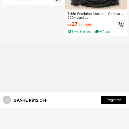
ntrastantes
Tshirt Feminina Musica - Camisa St
reetwear Unissex 100% Algodão Pl
200+ vendido
us Size
27
R$
,90
-72%
Envio Nacional
4-7 dias
GANHE R$12 OFF
ADICIONAR AO CARRINHO
Registrar
13% OFF!