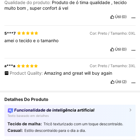
Qualidade do produto:
Produto
de
ó
tima
qualidade
,
tecido
muito
bom
,
super
confort
á
vel
Útil
(0)
5***7
Cor: Preto / Tamanho: 0XL
amei
o
tecido
e
o
tamanho
Útil
(0)
a***a
Cor: Preto / Tamanho: 3XL
Product Quality:
Amazing
and
great
will
buy
again
Útil
(2)
Detalhes Do Produto
Funcionalidade de inteligência artificial
Texto baseado em detalhes
Tecido de malha:
Tricô texturizado com um toque descontraído.
1.1K Seguidores
4,70
Casual:
Estilo descontraído para o dia a dia.