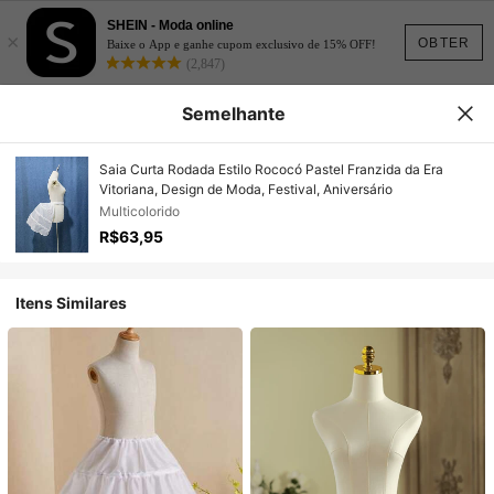
SHEIN - Moda online
×
OBTER
Baixe o App e ganhe cupom exclusivo de 15% OFF!
(2,847)
Semelhante
Saia Curta Rodada Estilo Rococó Pastel Franzida da Era
Vitoriana, Design de Moda, Festival, Aniversário
Multicolorido
R$63,95
Itens Similares